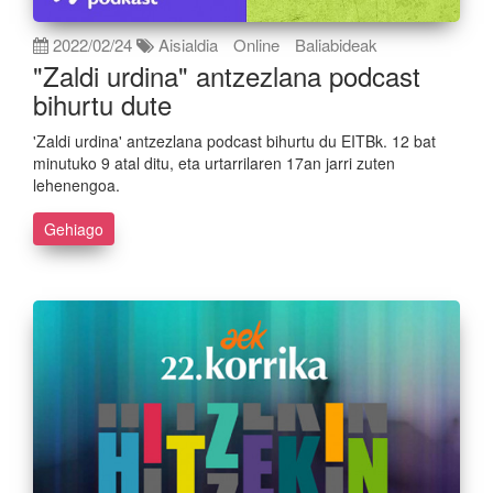
2022/02/24
Aisialdia
Online
Baliabideak
"Zaldi urdina" antzezlana podcast
bihurtu dute
'Zaldi urdina' antzezlana podcast bihurtu du EITBk. 12 bat
minutuko 9 atal ditu, eta urtarrilaren 17an jarri zuten
lehenengoa.
Gehiago