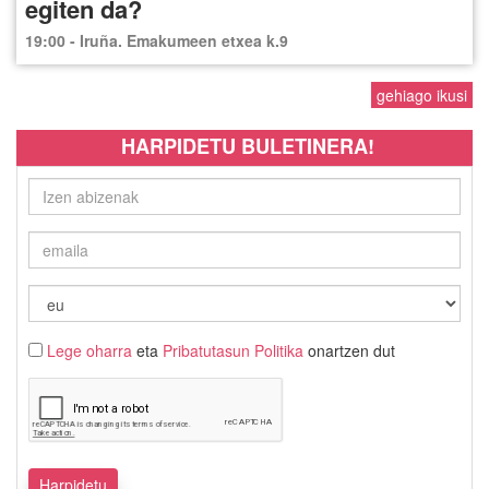
egiten da?
19:00 - Iruña. Emakumeen etxea k.9
gehiago ikusi
HARPIDETU BULETINERA!
Lege oharra
eta
Pribatutasun Politika
onartzen dut