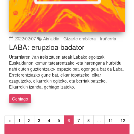
2022/02/07
Aisialdia
Gizarte erabilera
Iruñerria
LABA: erupzioa badator
Urtarrilaren 7an ireki zituen ateak Labako egoitzak.
Euskaldunon komunitatearentzako -eta harengana hurbildu
nahi duten guztientzako- espazio bat, egongela bat da Laba.
Erreferentziazko gune bat, elkar topatzeko, elkar
ezagutzeko, elkarrekin egiteko, eta berriak batzeko.
Elkarrekin izanda, gehiago izateko.
Gehiago
«
1
2
3
4
5
6
7
8
...
11
12
»