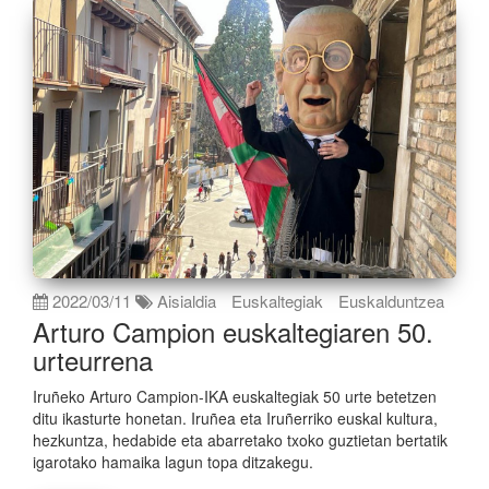
2022/03/11
Aisialdia
Euskaltegiak
Euskalduntzea
Arturo Campion euskaltegiaren 50.
urteurrena
Iruñeko Arturo Campion-IKA euskaltegiak 50 urte betetzen
ditu ikasturte honetan. Iruñea eta Iruñerriko euskal kultura,
hezkuntza, hedabide eta abarretako txoko guztietan bertatik
igarotako hamaika lagun topa ditzakegu.