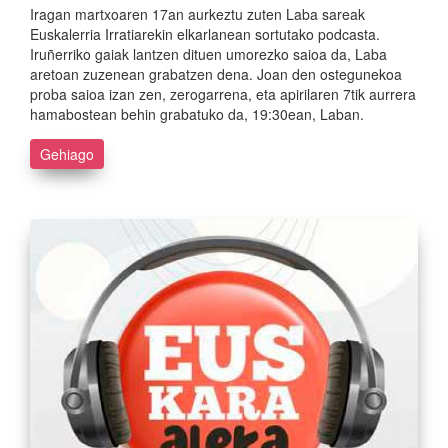
Iragan martxoaren 17an aurkeztu zuten Laba sareak
Euskalerria Irratiarekin elkarlanean sortutako podcasta.
Iruñerriko gaiak lantzen dituen umorezko saioa da, Laba
aretoan zuzenean grabatzen dena. Joan den ostegunekoa
proba saioa izan zen, zerogarrena, eta apirilaren 7tik aurrera
hamabostean behin grabatuko da, 19:30ean, Laban.
Gehiago