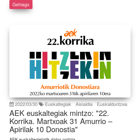
Gehiago
2022/03/30
Euskaltegiak
Aisialdia
Euskalduntzea
AEK euskaltegiak mintzo: "22.
Korrika. Martxoak 31 Amurrio –
Apirilak 10 Donostia"
AEK euskaltegietatik dator notizia...