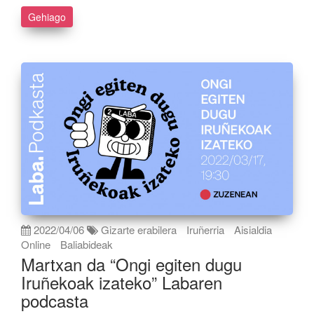
Gehiago
2022/04/06
Gizarte erabilera
Iruñerria
Aisialdia
Online
Baliabideak
Martxan da “Ongi egiten dugu
Iruñekoak izateko” Labaren
podcasta