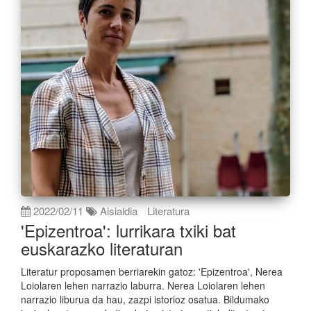
2022/02/11
Aisialdia
Literatura
'Epizentroa': lurrikara txiki bat
euskarazko literaturan
Literatur proposamen berriarekin gatoz: 'Epizentroa', Nerea
Loiolaren lehen narrazio laburra. Nerea Loiolaren lehen
narrazio liburua da hau, zazpi istorioz osatua. Bildumako