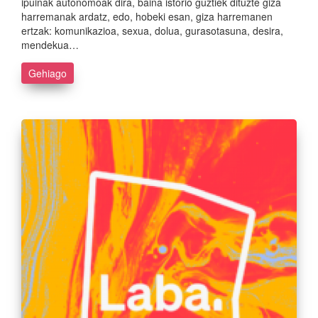
ipuinak autonomoak dira, baina istorio guztiek dituzte giza
harremanak ardatz, edo, hobeki esan, giza harremanen
ertzak: komunikazioa, sexua, dolua, gurasotasuna, desira,
mendekua…
Gehiago