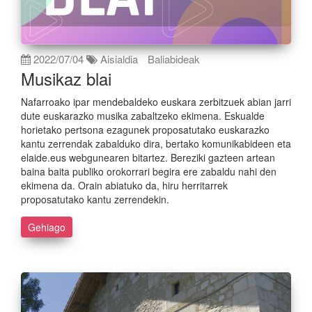
2022/07/04
Aisialdia
Baliabideak
Musikaz blai
Nafarroako ipar mendebaldeko euskara zerbitzuek abian jarri
dute euskarazko musika zabaltzeko ekimena. Eskualde
horietako pertsona ezagunek proposatutako euskarazko
kantu zerrendak zabalduko dira, bertako komunikabideen eta
elaide.eus webgunearen bitartez. Bereziki gazteen artean
baina baita publiko orokorrari begira ere zabaldu nahi den
ekimena da. Orain abiatuko da, hiru herritarrek
proposatutako kantu zerrendekin.
Gehiago