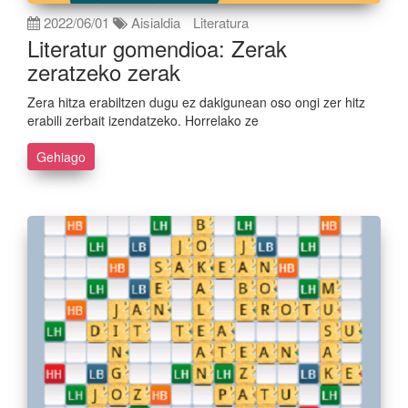
2022/06/01
Aisialdia
Literatura
Literatur gomendioa: Zerak
zeratzeko zerak
Zera hitza erabiltzen dugu ez dakigunean oso ongi zer hitz
erabili zerbait izendatzeko. Horrelako ze
Gehiago