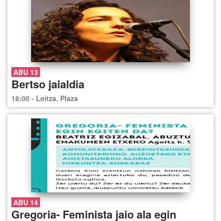
ABU 13
Bertso jaialdia
18:00 - Leitza. Plaza
ABU 14
Gregoria- Feminista jaio ala egin