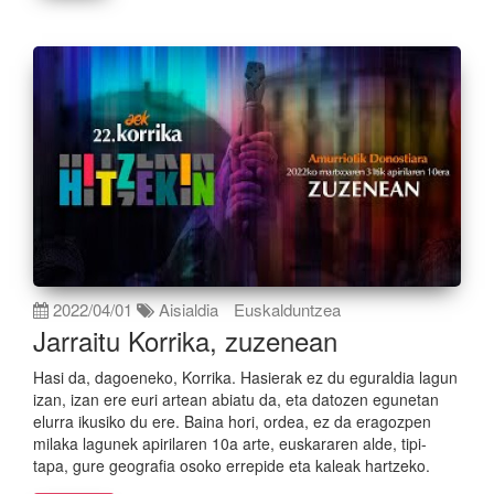
2022/04/01
Aisialdia
Euskalduntzea
Jarraitu Korrika, zuzenean
Hasi da, dagoeneko, Korrika. Hasierak ez du eguraldia lagun
izan, izan ere euri artean abiatu da, eta datozen egunetan
elurra ikusiko du ere. Baina hori, ordea, ez da eragozpen
milaka lagunek apirilaren 10a arte, euskararen alde, tipi-
tapa, gure geografia osoko errepide eta kaleak hartzeko.