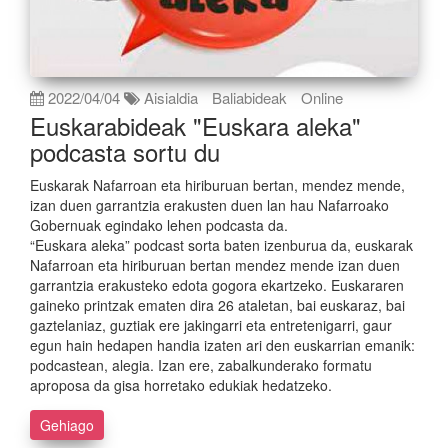
2022/04/04
Aisialdia
Baliabideak
Online
Euskarabideak "Euskara aleka"
podcasta sortu du
Euskarak Nafarroan eta hiriburuan bertan, mendez mende,
izan duen garrantzia erakusten duen lan hau Nafarroako
Gobernuak egindako lehen podcasta da.
“Euskara aleka” podcast sorta baten izenburua da, euskarak
Nafarroan eta hiriburuan bertan mendez mende izan duen
garrantzia erakusteko edota gogora ekartzeko. Euskararen
gaineko printzak ematen dira 26 ataletan, bai euskaraz, bai
gaztelaniaz, guztiak ere jakingarri eta entretenigarri, gaur
egun hain hedapen handia izaten ari den euskarrian emanik:
podcastean, alegia. Izan ere, zabalkunderako formatu
aproposa da gisa horretako edukiak hedatzeko.
Gehiago