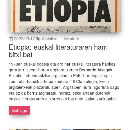
2022/03/17
Aisialdia
Literatura
Etiopia: euskal literaturaren harri
bitxi bat
1978an euskal poesia eta oro har euskal literatura hankaz
gora jarri zuen liburua argitaratu zuen Bernardo Atxagak:
Etiopia. Lehendabiziko argitalpena Pott liburutegiak egin
zuen eta, handik urte batzuetara, 1983an alegia, Erein
argitaletxeak plazaratu zuen. Argitalpen hura agortuta dago
eta ez da berriz argitaratu, hortaz, esku artean dutenek
euskal literaturaren altxorretako bat dute, zalantzarik gabe.
Gehiago