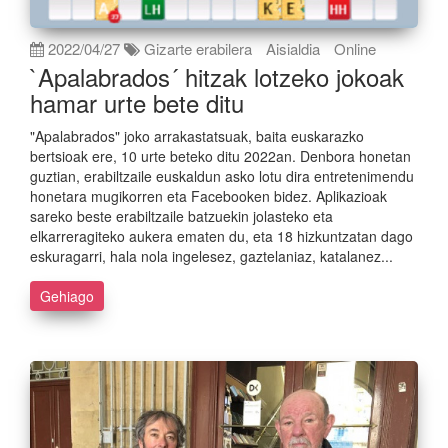
2022/04/27
Gizarte erabilera
Aisialdia
Online
`Apalabrados´ hitzak lotzeko jokoak
hamar urte bete ditu
"Apalabrados" joko arrakastatsuak, baita euskarazko
bertsioak ere, 10 urte beteko ditu 2022an. Denbora honetan
guztian, erabiltzaile euskaldun asko lotu dira entretenimendu
honetara mugikorren eta Facebooken bidez. Aplikazioak
sareko beste erabiltzaile batzuekin jolasteko eta
elkarreragiteko aukera ematen du, eta 18 hizkuntzatan dago
eskuragarri, hala nola ingelesez, gaztelaniaz, katalanez...
Gehiago