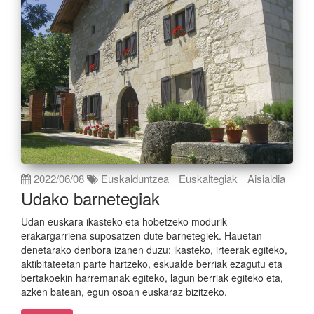
2022/06/08
Euskalduntzea
Euskaltegiak
Aisialdia
Udako barnetegiak
Udan euskara ikasteko eta hobetzeko modurik
erakargarriena suposatzen dute barnetegiek. Hauetan
denetarako denbora izanen duzu: ikasteko, irteerak egiteko,
aktibitateetan parte hartzeko, eskualde berriak ezagutu eta
bertakoekin harremanak egiteko, lagun berriak egiteko eta,
azken batean, egun osoan euskaraz bizitzeko.