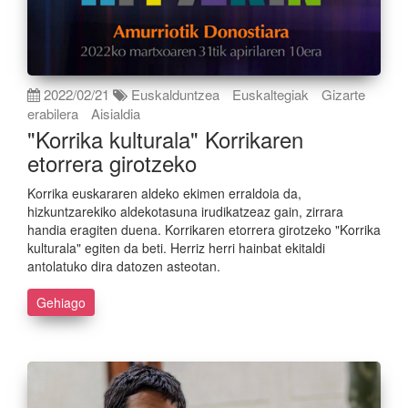
2022/02/21
Euskalduntzea
Euskaltegiak
Gizarte
erabilera
Aisialdia
"Korrika kulturala" Korrikaren
etorrera girotzeko
Korrika euskararen aldeko ekimen erraldoia da,
hizkuntzarekiko aldekotasuna irudikatzeaz gain, zirrara
handia eragiten duena. Korrikaren etorrera girotzeko "Korrika
kulturala" egiten da beti. Herriz herri hainbat ekitaldi
antolatuko dira datozen asteotan.
Gehiago