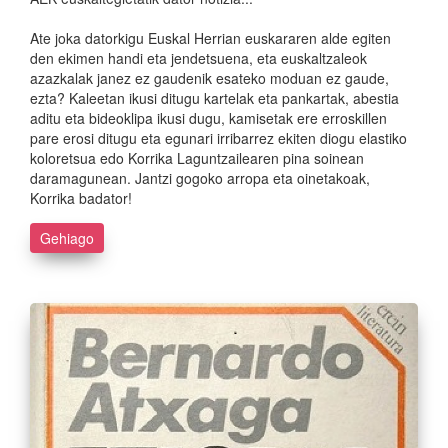
Ate joka datorkigu Euskal Herrian euskararen alde egiten
den ekimen handi eta jendetsuena, eta euskaltzaleok
azazkalak janez ez gaudenik esateko moduan ez gaude,
ezta? Kaleetan ikusi ditugu kartelak eta pankartak, abestia
aditu eta bideoklipa ikusi dugu, kamisetak ere erroskillen
pare erosi ditugu eta egunari irribarrez ekiten diogu elastiko
koloretsua edo Korrika Laguntzailearen pina soinean
daramagunean. Jantzi gogoko arropa eta oinetakoak,
Korrika badator!
Gehiago