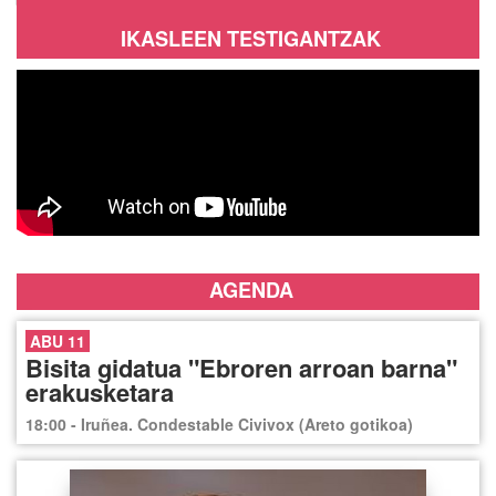
IKASLEEN TESTIGANTZAK
AGENDA
ABU 11
Bisita gidatua "Ebroren arroan barna"
erakusketara
18:00 - Iruñea. Condestable Civivox (Areto gotikoa)