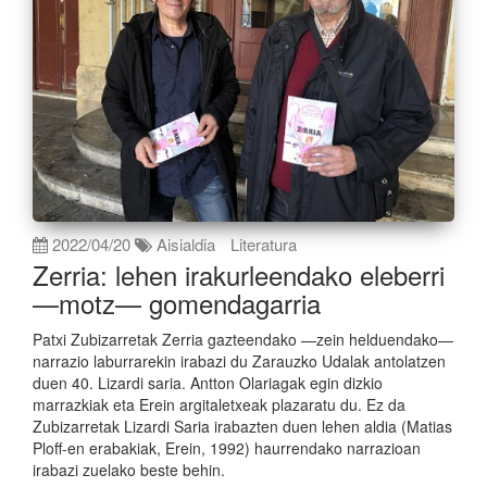
2022/04/20
Aisialdia
Literatura
Zerria: lehen irakurleendako eleberri
—motz— gomendagarria
Patxi Zubizarretak Zerria gazteendako —zein helduendako—
narrazio laburrarekin irabazi du Zarauzko Udalak antolatzen
duen 40. Lizardi saria. Antton Olariagak egin dizkio
marrazkiak eta Erein argitaletxeak plazaratu du. Ez da
Zubizarretak Lizardi Saria irabazten duen lehen aldia (Matias
Ploff-en erabakiak, Erein, 1992) haurrendako narrazioan
irabazi zuelako beste behin.