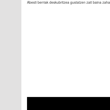
Abesti berriak deskubritzea gustatzen zait baina zah