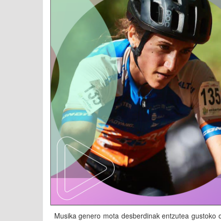
Musika genero mota desberdinak entzutea gustoko dut