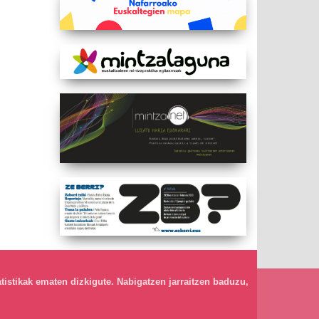
atistikak ematen dizkigute. Nabigatzen jarraitzen baduzu,