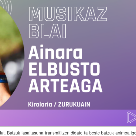
. Batzuk lasaitasuna transmititzen didate ta beste batzuk animoa ig