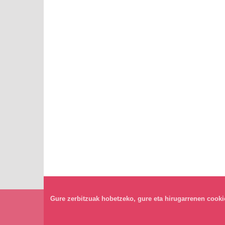
Gure zerbitzuak hobetzeko, gure eta hirugarrenen cookiea