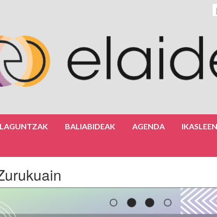
ULAGUNTZAK
BALIABIDEAK
AGENDA
IKASLEE
 Zurukuain