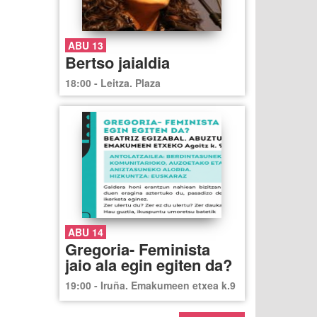
ABU 13
Bertso jaialdia
18:00 - Leitza. Plaza
ABU 14
Gregoria- Feminista
jaio ala egin egiten da?
19:00 - Iruña. Emakumeen etxea k.9