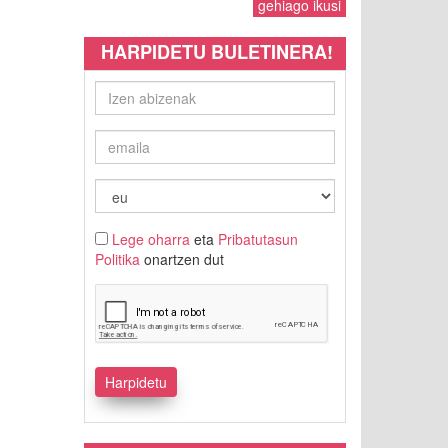
gehiago ikusi
HARPIDETU BULETINERA!
Lege oharra
eta
Pribatutasun
Politika
onartzen dut