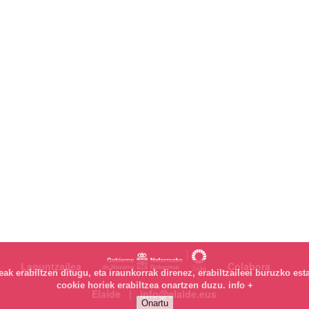
Laguntzailea
Colabora
k erabiltzen ditugu, eta iraunkorrak direnez, erabiltzaileei buruzko est
cookie horiek erabiltzea onartzen duzu.
info +
Elaide | info@elaide.eus