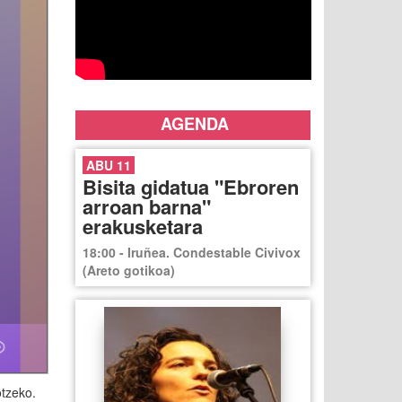
AGENDA
ABU 11
Bisita gidatua "Ebroren
arroan barna"
erakusketara
18:00 - Iruñea. Condestable Civivox
(Areto gotikoa)
otzeko.