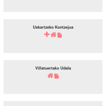
Uskartzeko Kontzejua
Villatuertako Udala