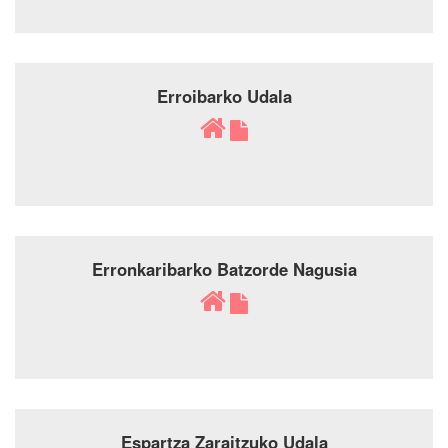
Erroibarko Udala
Erronkaribarko Batzorde Nagusia
Espartza Zaraitzuko Udala