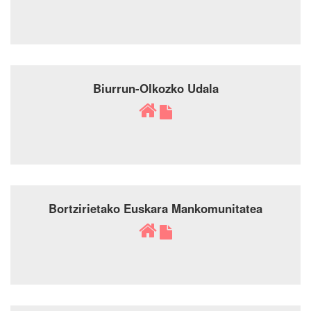
Biurrun-Olkozko Udala
Bortzirietako Euskara Mankomunitatea