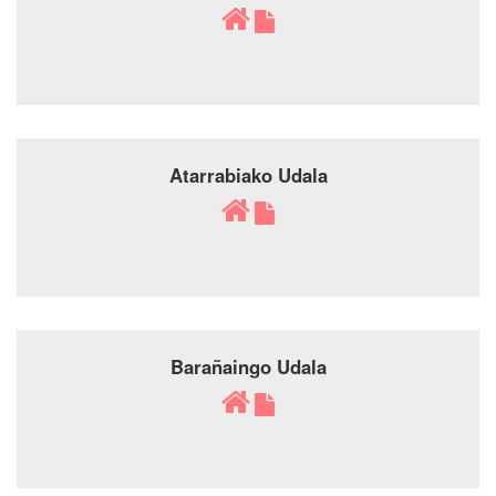
Atarrabiako Udala
Barañaingo Udala