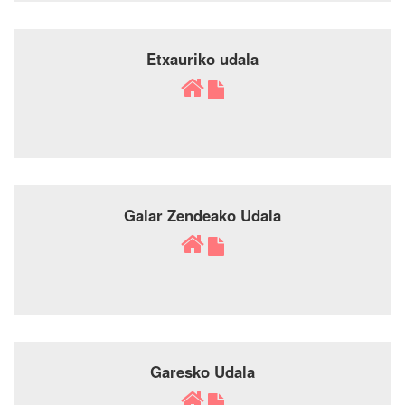
Etxauriko udala
Galar Zendeako Udala
Garesko Udala