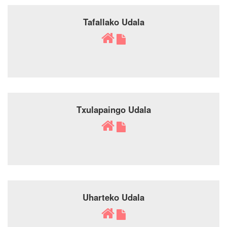
Tafallako Udala
Txulapaingo Udala
Uharteko Udala