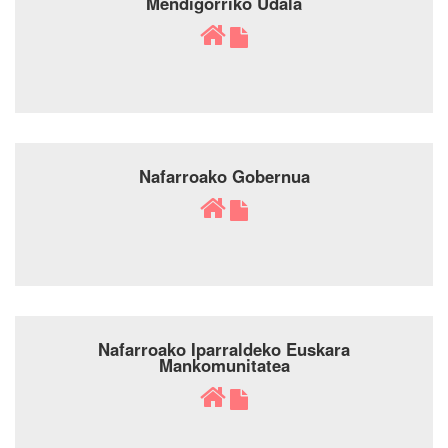
Mendigorriko Udala
Nafarroako Gobernua
Nafarroako Iparraldeko Euskara
Mankomunitatea