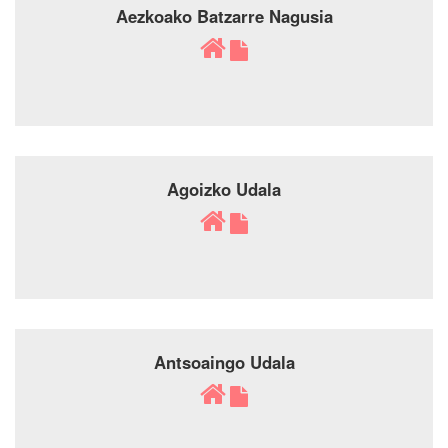
Aezkoako Batzarre Nagusia
Agoizko Udala
Antsoaingo Udala