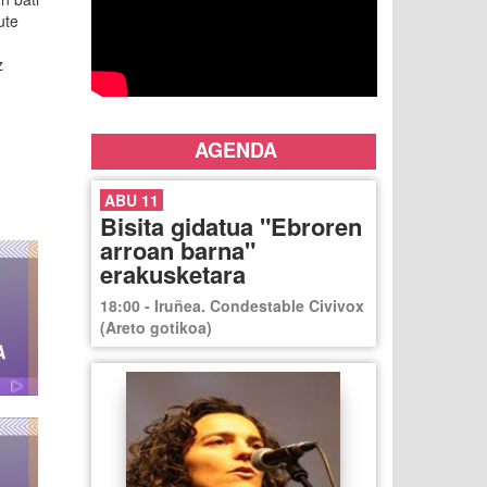
ute
z
AGENDA
ABU 11
Bisita gidatua "Ebroren
arroan barna"
erakusketara
18:00 - Iruñea. Condestable Civivox
(Areto gotikoa)