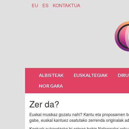
EU
ES
KONTAKTUA
ALBISTEAK
EUSKALTEGIAK
DIR
NOR GARA
Zer da?
Euskal musikaz gozatu nahi? Kantu eta proposamen b
gabe, euskal kantuez osatutako zerrenda originalak ad
Kantuok aukeratzeko bi astean behin Nafarroako eskua