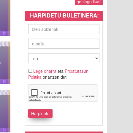
gehiago ikusi
HARPIDETU BULETINERA!
Lege oharra
eta
Pribatutasun
Politika
onartzen dut