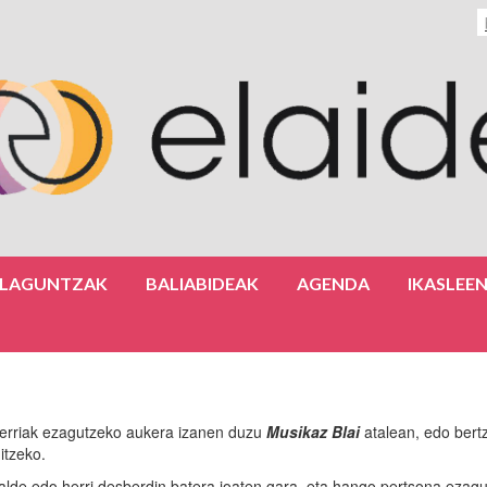
ULAGUNTZAK
BALIABIDEAK
AGENDA
IKASLEE
erriak ezagutzeko aukera izanen duzu
Musikaz Blai
atalean, edo bertz
itzeko.
lde edo herri desberdin batera joaten gara, eta hango pertsona ezagu