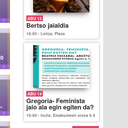
ABU 13
Bertso jaialdia
18:00 - Leitza. Plaza
ABU 14
Gregoria- Feminista
jaio ala egin egiten da?
19:00 - Iruña. Emakumeen etxea k.9