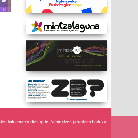
atistikak ematen dizkigute. Nabigatzen jarraitzen baduzu,