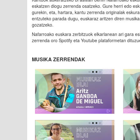
eskatzen diogu zerrenda osatzeko. Gure herri edo esk
gurekin, eta, hartara, kantu zerrenda originalak esku
entzuteko parada dugu, euskaraz aritzen diren musika t
gozatzeko.
Nafarroako euskara zerbitzuok elkarlanean ari gara e
zerrenda oro Spotify eta Youtube plataformetan dituz
MUSIKA ZERRENDAK