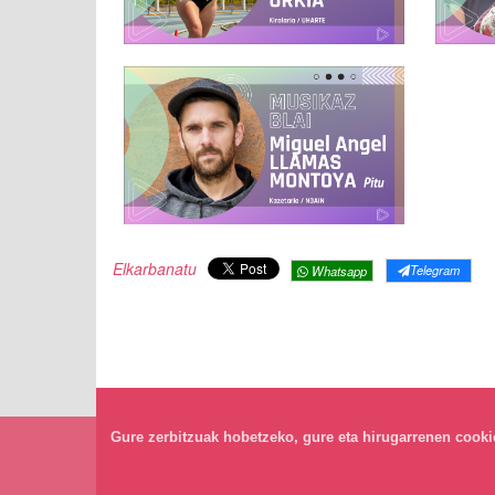
Elkarbanatu
Telegram
Whatsapp
Gure zerbitzuak hobetzeko, gure eta hirugarrenen cookiea