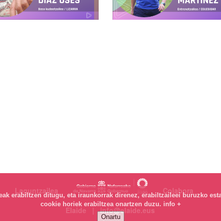
Laguntzailea
Colabora
k erabiltzen ditugu, eta iraunkorrak direnez, erabiltzaileei buruzko est
cookie horiek erabiltzea onartzen duzu.
info +
Elaide | info@elaide.eus