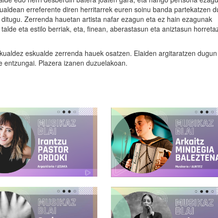
ualdean erreferente diren herritarrek euren soinu banda partekatzen d
ra ditugu. Zerrenda hauetan artista nafar ezagun eta ez hain ezagunak
alde eta estilo berriak, eta, finean, aberastasun eta aniztasun horreta
skualdez eskualde zerrenda hauek osatzen. Elaiden argitaratzen dugun
ue entzungai. Plazera izanen duzuelakoan.