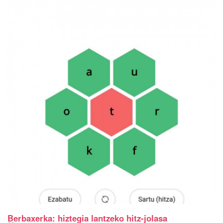
Berbaxerka: hiztegia lantzeko hitz-jolasa