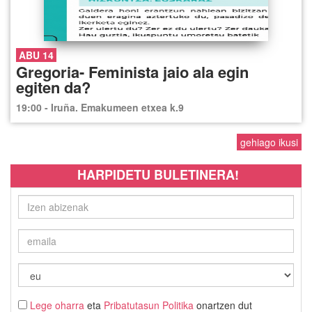
ABU 14
Gregoria- Feminista jaio ala egin
egiten da?
19:00 - Iruña. Emakumeen etxea k.9
gehiago ikusi
HARPIDETU BULETINERA!
Lege oharra
eta
Pribatutasun Politika
onartzen dut