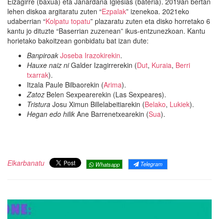
Eizagirre (baxua) eta Janardana Iglesias (bateria). 2019an bertan
lehen diskoa argitaratu zuten “
Ezpalak
” izenekoa. 2021eko
udaberrian “
Kolpatu topatu
” plazaratu zuten eta disko horretako 6
kantu jo dituzte “Baserrian zuzenean” ikus-entzunezkoan. Kantu
horietako bakoitzean gonbidatu bat izan dute:
Banpiroak
Joseba Irazokirekin
.
Hauxe naiz ni
Galder Izagirrerekin (
Dut
,
Kuraia
,
Berri
txarrak
).
Itzala Paule Bilbaorekin (
Arima
).
Zatoz
Belen Sexpearerekin (Las Sexpeares).
Tristura
Josu Ximun Billelabeitiarekin (
Belako
,
Lukiek
).
Hegan edo hilik
Ane Barrenetxearekin (
Sua
).
Elkarbanatu
Telegram
Whatsapp