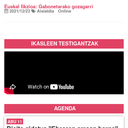
Euskal fikzioa: Gabonetarako gozagarri
2021/12/23
Aisialdia
Online
IKASLEEN TESTIGANTZAK
AGENDA
ABU 11