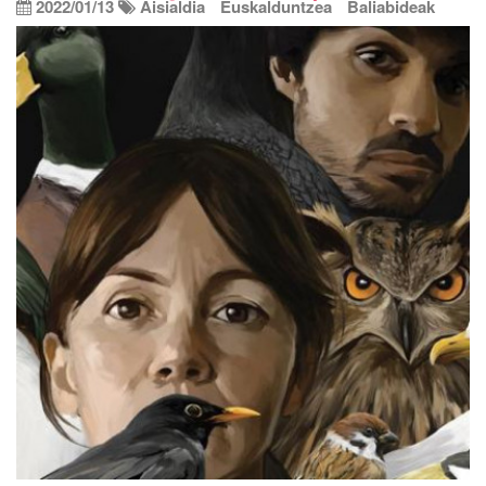
2022/01/13
Aisialdia
Euskalduntzea
Baliabideak