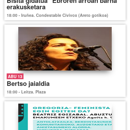
Bisita gidatua "Ebroren arroan barna"
erakusketara
18:00 - Iruñea. Condestable Civivox (Areto gotikoa)
ABU 13
Bertso jaialdia
18:00 - Leitza. Plaza