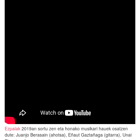
Ezpalak
2019an sortu zen eta honako musikari hauek osatzen
dute: Juanjo Berasain (ahotsa), Eñaut Gaztañaga (gitarra), Unai