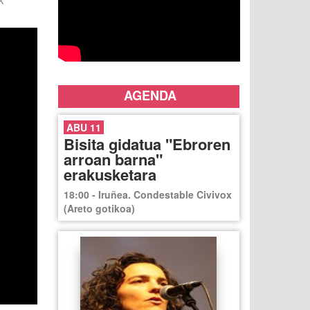
k
AGENDA
ABU 11
Bisita gidatua "Ebroren
arroan barna"
erakusketara
18:00 - Iruñea. Condestable Civivox
(Areto gotikoa)