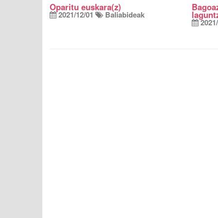
Oparitu euskara(z)
Bagoaz
lagunt
2021/12/01
Baliabideak
2021/