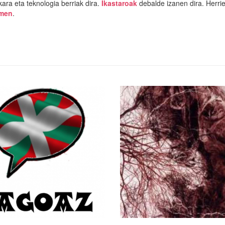
ra eta teknologia berriak dira.
Ikastaroak
debalde izanen dira. Herri
men
.