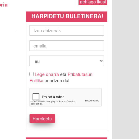
gehiago ikusi
ria
HARPIDETU BULETINERA!
Lege oharra
eta
Pribatutasun
Politika
onartzen dut