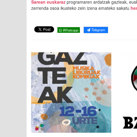
Sarean euskaraz
programaren ardatzak gazteak, euska
zerrenda osoa ikusteko zein izena emateko sakatu
he
Telegram
Whatsapp