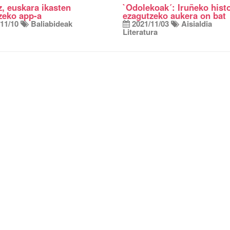
, euskara ikasten
`Odolekoak´: Iruñeko histo
zeko app-a
ezagutzeko aukera on bat
11/10
Baliabideak
2021/11/03
Aisialdia
Literatura