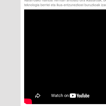
Nafarroako hainbat herritan antolatu dira ikastaroak, 
teknologia berriei eta ikus-entzunezkoei buruzkoak iza