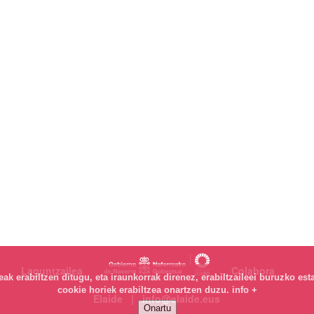
Laguntzailea
Colabora
k erabiltzen ditugu, eta iraunkorrak direnez, erabiltzaileei buruzko est
cookie horiek erabiltzea onartzen duzu.
info +
Elaide | info@elaide.eus