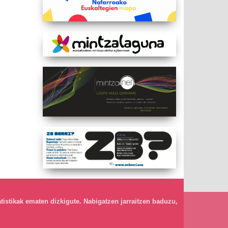
atistikak ematen dizkigute. Nabigatzen jarraitzen baduzu,