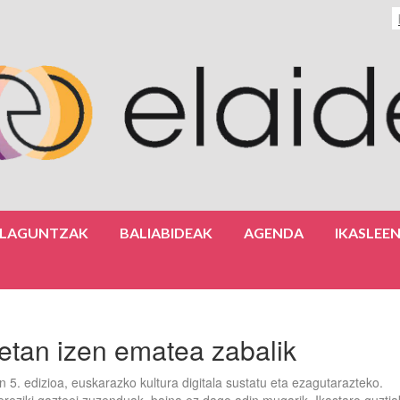
ULAGUNTZAK
BALIABIDEAK
AGENDA
IKASLEE
etan izen ematea zabalik
. edizioa, euskarazko kultura digitala sustatu eta ezagutarazteko.