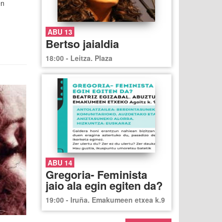
en
ABU 13
Bertso jaialdia
18:00 - Leitza. Plaza
ABU 14
Gregoria- Feminista
jaio ala egin egiten da?
19:00 - Iruña. Emakumeen etxea k.9