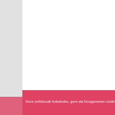
Gure zerbitzuak hobetzeko, gure eta hirugarrenen cookiea