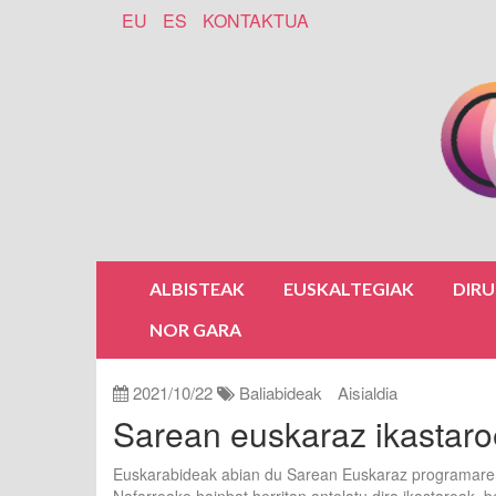
EU
ES
KONTAKTUA
ALBISTEAK
EUSKALTEGIAK
DIR
NOR GARA
2021/10/22
Baliabideak
Aisialdia
Sarean euskaraz ikastaro
Euskarabideak abian du Sarean Euskaraz programaren 5