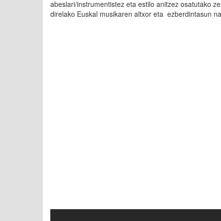
abeslari/instrumentistez eta estilo anitzez osatutako 
direlako Euskal musikaren altxor eta ezberdintasun n