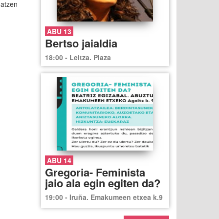
datzen
ABU 13
Bertso jaialdia
18:00 - Leitza. Plaza
ABU 14
Gregoria- Feminista
jaio ala egin egiten da?
19:00 - Iruña. Emakumeen etxea k.9