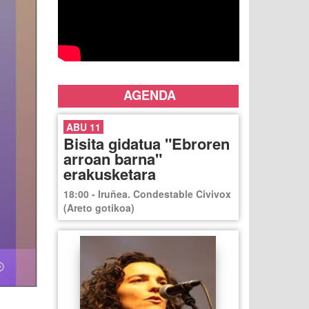
AGENDA
ABU 11
Bisita gidatua "Ebroren
arroan barna"
erakusketara
18:00 - Iruñea. Condestable Civivox
(Areto gotikoa)