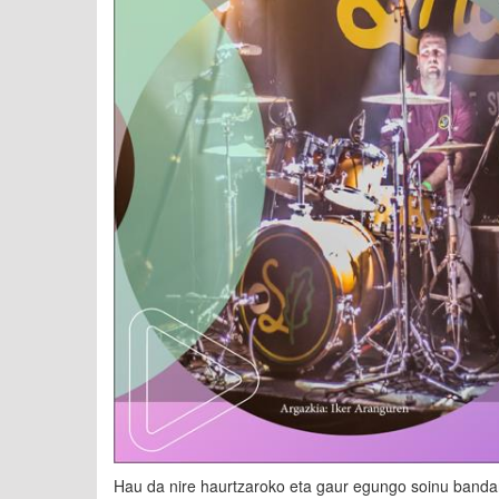
Hau da nire haurtzaroko eta gaur egungo soinu band