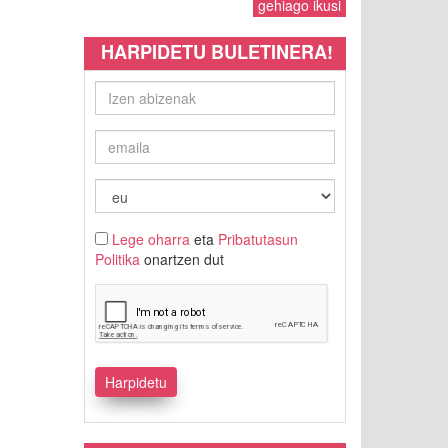
gehiago ikusi
HARPIDETU BULETINERA!
Lege oharra
eta
Pribatutasun
Politika
onartzen dut