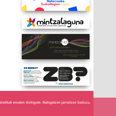
atistikak ematen dizkigute. Nabigatzen jarraitzen baduzu,