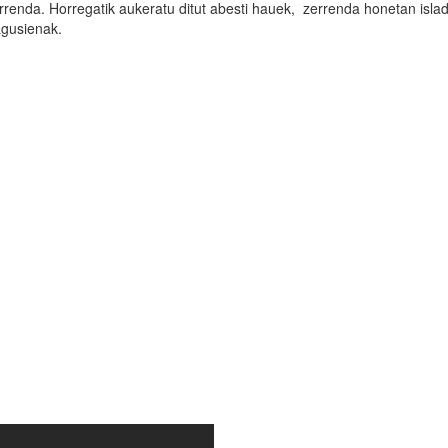
zerrenda. Horregatik aukeratu ditut abesti hauek, zerrenda honetan isla
agusienak.