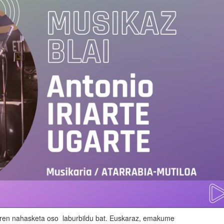
aren nahasketa oso laburbildu bat. Euskaraz, emakume