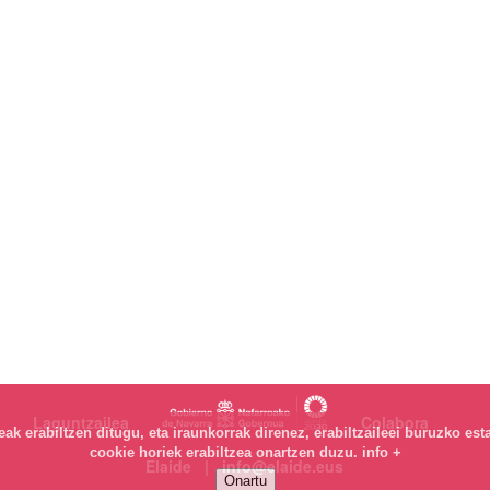
Laguntzailea
Colabora
k erabiltzen ditugu, eta iraunkorrak direnez, erabiltzaileei buruzko est
cookie horiek erabiltzea onartzen duzu.
info +
Elaide | info@elaide.eus