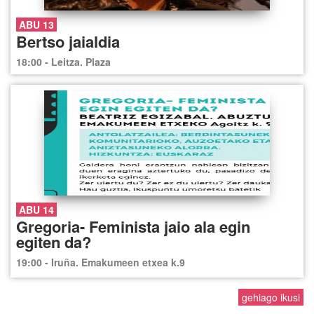
ABU 13
Bertso jaialdia
18:00 - Leitza. Plaza
ABU 14
Gregoria- Feminista jaio ala egin
egiten da?
19:00 - Iruña. Emakumeen etxea k.9
gehiago ikusi