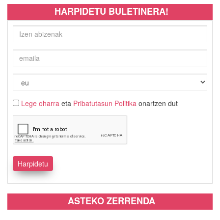
HARPIDETU BULETINERA!
Lege oharra
eta
Pribatutasun Politika
onartzen dut
ASTEKO ZERRENDA