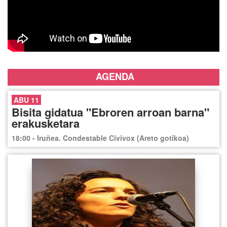
AGENDA
ABU 11
Bisita gidatua "Ebroren arroan barna"
erakusketara
18:00 - Iruñea. Condestable Civivox (Areto gotikoa)