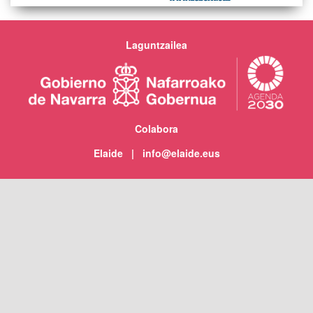
Laguntzailea
Colabora
Elaide | info@elaide.eus