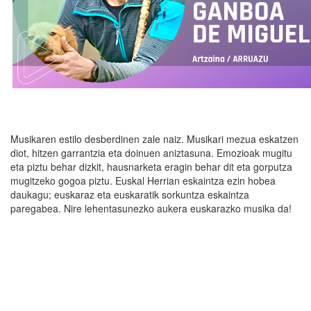
Musikaren estilo desberdinen zale naiz. Musikari mezua eskatzen
diot, hitzen garrantzia eta doinuen aniztasuna. Emozioak mugitu
eta piztu behar dizkit, hausnarketa eragin behar dit eta gorputza
mugitzeko gogoa piztu. Euskal Herrian eskaintza ezin hobea
daukagu; euskaraz eta euskaratik sorkuntza eskaintza
paregabea. Nire lehentasunezko aukera euskarazko musika da!