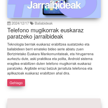
2024/12/17
Baliabideak
Telefono mugikorrak euskaraz
paratzeko jarraibideak
Teknologia berriak euskaraz erabiltzea sustatzeko eta
baliabideen berri emateko bideo serie abiatu zuen
Bortzirietako Euskara Mankomunitateak, eta hirugarrena
aurkeztu dute, aski praktikoa eta polita, Android sistema
eragilea erabiltzen duten telefono mugikorrak euskaraz
paratzeko. Argibide erraz batzuk jarraituta telefonoa eta
aplikazioak euskaraz erabiltzen ahal dira.
Gehiago