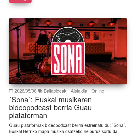
2026/05/08
Baliabideak
Aisialdia
Online
´Sona´: Euskal musikaren
bideopodcast berria Guau
plataforman
Guau plataformak bideopodcast berria estreinatu du: `Sona´.
Euskal Herriko mapa musika osatzeko helburuz sortu da.