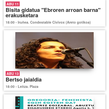
ABU 11
Bisita gidatua "Ebroren arroan barna"
erakusketara
18:00 - Iruñea. Condestable Civivox (Areto gotikoa)
ABU 13
Bertso jaialdia
18:00 - Leitza. Plaza