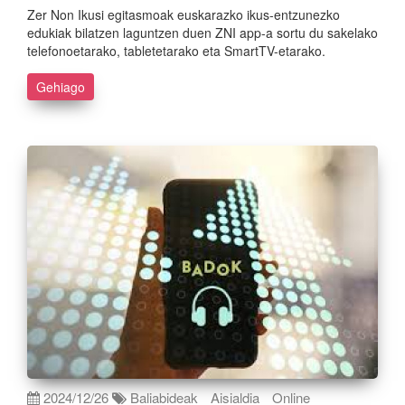
Zer Non Ikusi egitasmoak euskarazko ikus-entzunezko
edukiak bilatzen laguntzen duen ZNI app-a sortu du sakelako
telefonoetarako, tabletetarako eta SmartTV-etarako.
Gehiago
2024/12/26
Baliabideak
Aisialdia
Online