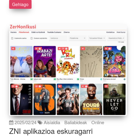
Gehiago
2025/02/24
Aisialdia
Baliabideak
Online
ZNI aplikazioa eskuragarri