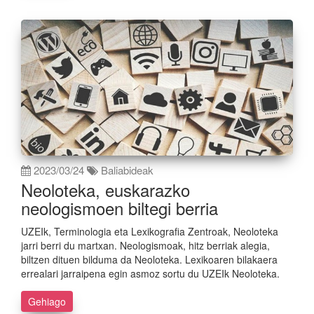
2023/03/24
Baliabideak
Neoloteka, euskarazko
neologismoen biltegi berria
UZEIk, Terminologia eta Lexikografia Zentroak, Neoloteka
jarri berri du martxan. Neologismoak, hitz berriak alegia,
biltzen dituen bilduma da Neoloteka. Lexikoaren bilakaera
errealari jarraipena egin asmoz sortu du UZEIk Neoloteka.
Gehiago