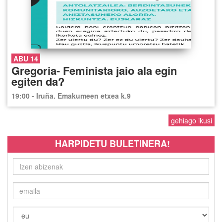
ABU 14
Gregoria- Feminista jaio ala egin
egiten da?
19:00 - Iruña. Emakumeen etxea k.9
gehiago ikusi
HARPIDETU BULETINERA!