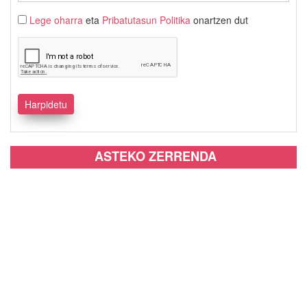
Lege oharra
eta
Pribatutasun Politika
onartzen dut
ASTEKO ZERRENDA