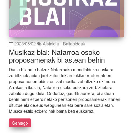
2023/05/02
Aisialdia
Baliabideak
Musikaz blai: Nafarroa osoko
proposamenak bi astean behin
Duela hilabete batzuk Nafarroako mendialdeko euskara
zerbitzuek abian jarri zuten tokian tokiko erreferenteen
proposamenen bidez euskal musika zabaltzeko ekimena.
Arrakasta ikusita, Nafarroa osoko euskara zerbizuetara
zabaldu dugu ideia. Ondorioz, gaurtik aurrera, bi astean
behin herri ezberdinetako pertsonen proposamenak izanen
dituzue elaide.eus webgunean eta bere sare sozialetan.
Musika estilo ezberdinak baina beti euskaraz.
Gehiago