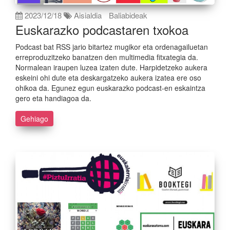
2023/12/18
Aisialdia
Baliabideak
Euskarazko podcastaren txokoa
Podcast bat RSS jario bitartez mugikor eta ordenagailuetan
erreproduzitzeko banatzen den multimedia fitxategia da.
Normalean iraupen luzea izaten dute. Harpidetzeko aukera
eskeini ohi dute eta deskargatzeko aukera izatea ere oso
ohikoa da. Egunez egun euskarazko podcast-en eskaintza
gero eta handiagoa da.
Gehiago