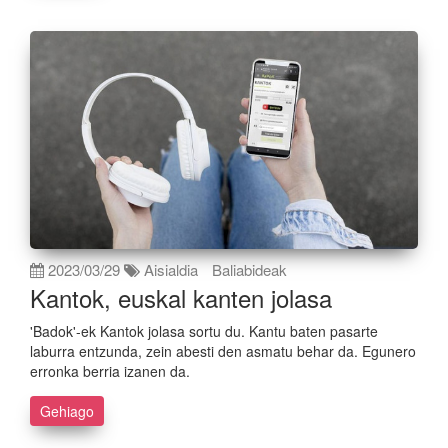
2023/03/29
Aisialdia
Baliabideak
Kantok, euskal kanten jolasa
'Badok'-ek Kantok jolasa sortu du. Kantu baten pasarte
laburra entzunda, zein abesti den asmatu behar da. Egunero
erronka berria izanen da.
Gehiago