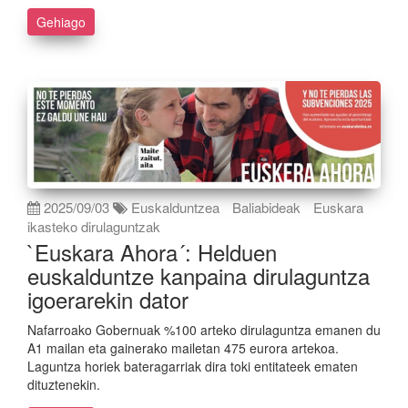
Gehiago
2025/09/03
Euskalduntzea
Baliabideak
Euskara
ikasteko dirulaguntzak
`Euskara Ahora´: Helduen
euskalduntze kanpaina dirulaguntza
igoerarekin dator
Nafarroako Gobernuak %100 arteko dirulaguntza emanen du
A1 mailan eta gainerako mailetan 475 eurora artekoa.
Laguntza horiek bateragarriak dira toki entitateek ematen
dituztenekin.