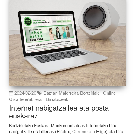
2024/02/20
Baztan-Malerreka-Bortziriak
Online
Gizarte erabilera
Baliabideak
Internet nabigatzailea eta posta
euskaraz
Bortzirietako Euskara Mankomunitateak Internetako hiru
nabigatzaile erabilienak (Firefox, Chrome eta Edge) eta hiru