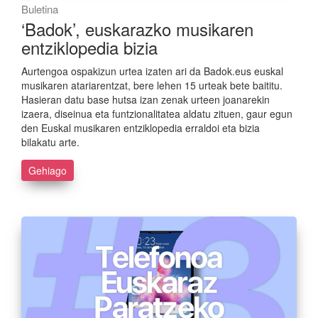
Buletina
‘Badok’, euskarazko musikaren
entziklopedia bizia
Aurtengoa ospakizun urtea izaten ari da Badok.eus euskal
musikaren atariarentzat, bere lehen 15 urteak bete baititu.
Hasieran datu base hutsa izan zenak urteen joanarekin
izaera, diseinua eta funtzionalitatea aldatu zituen, gaur egun
den Euskal musikaren entziklopedia erraldoi eta bizia
bilakatu arte.
Gehiago