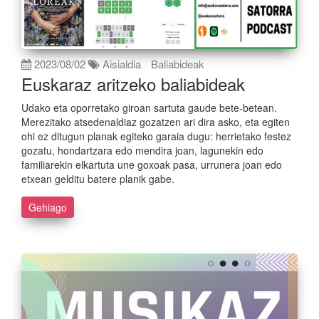
2023/08/02
Aisialdia
Baliabideak
Euskaraz aritzeko baliabideak
Udako eta oporretako giroan sartuta gaude bete-betean.
Merezitako atsedenaldiaz gozatzen ari dira asko, eta egiten
ohi ez ditugun planak egiteko garaia dugu: herrietako festez
gozatu, hondartzara edo mendira joan, lagunekin edo
familiarekin elkartuta une goxoak pasa, urrunera joan edo
etxean gelditu batere planik gabe.
Gehiago