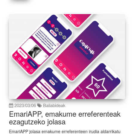
2023/03/06
Baliabideak
EmariAPP, emakume erreferenteak
ezagutzeko jolasa
EmariAPP jolasa emakume erreferenteen irudia aldarrikatu