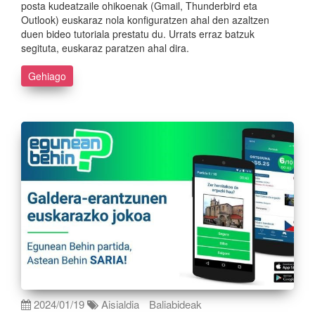
posta kudeatzaile ohikoenak (Gmail, Thunderbird eta
Outlook) euskaraz nola konfiguratzen ahal den azaltzen
duen bideo tutoriala prestatu du. Urrats erraz batzuk
segituta, euskaraz paratzen ahal dira.
Gehiago
2024/01/19
Aisialdia
Baliabideak