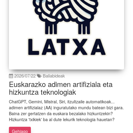
2026/07/22
Baliabideak
Euskarazko adimen artifiziala eta
hizkuntza teknologiak
ChatGPT, Gemini, Mistral, Siri, itzultzaile automatikoak...
adimen artifizialaz (AA) inguratutako mundu batean bizi gara.
Baina zer gertatzen da euskara bezalako hizkuntzekin?
Hizkuntza 'txikiek' ba al dute lekurik teknologia hauetan?
Gehiago