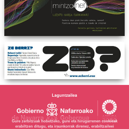
Laguntzailea
Gure zerbitzuak hobetzeko, gure eta hirugarrenen cookieak
erabiltzen ditugu, eta iraunkorrak direnez, erabiltzaileei