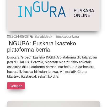
2024/05/28
Baliabideak
Euskalduntzea
INGURA: Euskara ikasteko
plataforma berria
Euskara "eroso" ikasteko INGURA plataforma digitala abian
jarri du HABEk. Bereziki, bideotan oinarritutako ariketak
eskainiko ditu plataforma berriak, eta helburua da hasiera-
hasieratik ikaslea hizketan jartzea. A1 mailatik C1era
bitarteko ikastaroak eskainiko dira.
Gehiago