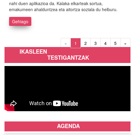
nahi duen aplikazioa da. Kalaka elkarteak sortua,
emakumeen ahalduntzea eta aitortza soziala du helburu.
Gehiago
«
1
2
3
4
5
»
IKASLEEN
TESTIGANTZAK
AGENDA