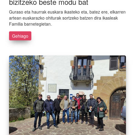
bizitzeko beste modu bat
Guraso eta haurrak euskara ikasteko eta, batez ere, elkarren
artean euskarazko ohiturak sortzeko batzen dira ikasleak
Familia barnetegietan.
Gehiago