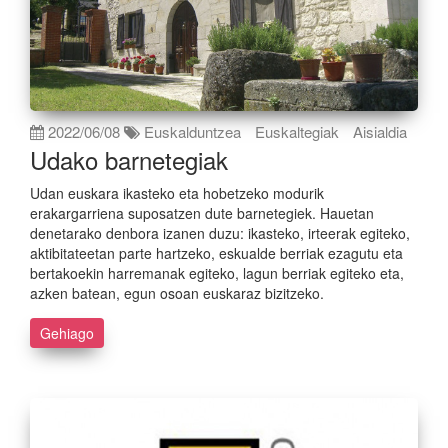
2022/06/08
Euskalduntzea
Euskaltegiak
Aisialdia
Udako barnetegiak
Udan euskara ikasteko eta hobetzeko modurik
erakargarriena suposatzen dute barnetegiek. Hauetan
denetarako denbora izanen duzu: ikasteko, irteerak egiteko,
aktibitateetan parte hartzeko, eskualde berriak ezagutu eta
bertakoekin harremanak egiteko, lagun berriak egiteko eta,
azken batean, egun osoan euskaraz bizitzeko.
Gehiago