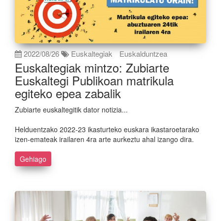
2022/08/26
Euskaltegiak
Euskalduntzea
Euskaltegiak mintzo: Zubiarte
Euskaltegi Publikoan matrikula
egiteko epea zabalik
Zubiarte euskaltegitik dator notizia...
Helduentzako 2022-23 ikasturteko euskara ikastaroetarako
izen-emateak irailaren 4ra arte aurkeztu ahal izango dira.
Gehiago