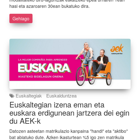
hasi eta azaroaren 30ean bukatuko dira.
Gehiago
Euskaltegiak
Euskalduntzea
Euskaltegian izena eman eta
euskara erdigunean jartzera dei egin
du AEK-k
Datozen asteetan matrikulazio kanpaina "handi" eta "aktibo"
bat abiatuko dute. Azken ikasturtean %5 igo zen matrikula