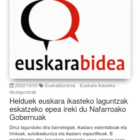
2022/10/03
Euskalduntzea
Euskara ikasteko
dirulaguntzak
Helduek euskara ikasteko laguntzak
eskatzeko epea ireki du Nafarroako
Gobernuak
Diruz lagunduko dira barnetegiak, ikastaro estentsiboak eta
trinkoak, autoikaskuntza eta ikastaro espezifikoak. B
modalitateko diru-laguntzak eskatzeko epea urriaren 1ean