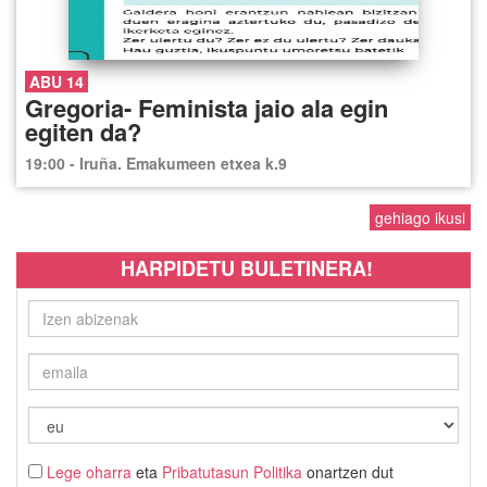
ABU 14
Gregoria- Feminista jaio ala egin
egiten da?
19:00 - Iruña. Emakumeen etxea k.9
gehiago ikusi
HARPIDETU BULETINERA!
Lege oharra
eta
Pribatutasun Politika
onartzen dut