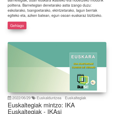
politena. Barnetegian denetarako astia izango duzu:
eskolarako, txangoetarako, ekintzetarako, lagun berriak
egiteko eta, azken batean, egun osoan euskaraz bizitzeko.
Gehiago
2022/06/29
Euskalduntzea
Euskaltegiak
Euskaltegiak mintzo: IKA
Euskaltegiak - IKAsi