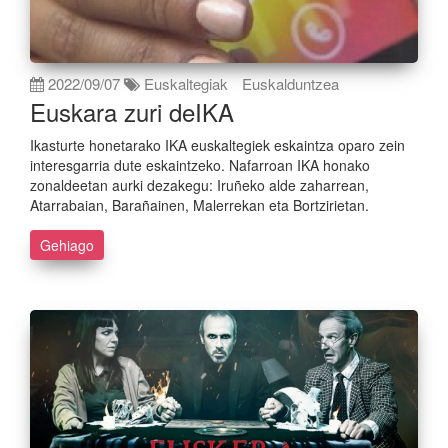
2022/09/07
Euskaltegiak
Euskalduntzea
Euskara zuri deIKA
Ikasturte honetarako IKA euskaltegiek eskaintza oparo zein
interesgarria dute eskaintzeko. Nafarroan IKA honako
zonaldeetan aurki dezakegu: Iruñeko alde zaharrean,
Atarrabaian, Barañainen, Malerrekan eta Bortzirietan.
Gehiago