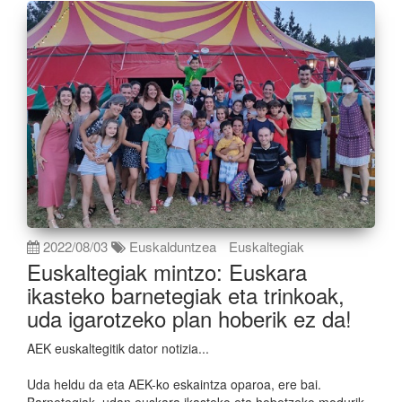
2022/08/03
Euskalduntzea
Euskaltegiak
Euskaltegiak mintzo: Euskara
ikasteko barnetegiak eta trinkoak,
uda igarotzeko plan hoberik ez da!
AEK euskaltegitik dator notizia...
Uda heldu da eta AEK-ko eskaintza oparoa, ere bai.
Barnetegiak, udan euskara ikasteko eta hobetzeko modurik