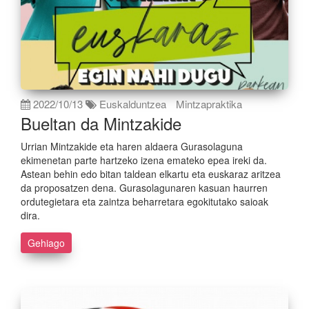
2022/10/13
Euskalduntzea
Mintzapraktika
Bueltan da Mintzakide
Urrian Mintzakide eta haren aldaera Gurasolaguna
ekimenetan parte hartzeko izena emateko epea ireki da.
Astean behin edo bitan taldean elkartu eta euskaraz aritzea
da proposatzen dena. Gurasolagunaren kasuan haurren
ordutegietara eta zaintza beharretara egokitutako saioak
dira.
Gehiago