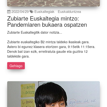
2022/04/29
Euskaltegiak
Euskalduntzea
Zubiarte Euskaltegia mintzo:
Pandemiaren bukaera ospatzen
Zubiarte Euskaltegitik dator notizia...
Zubiarte euskaltegiko B2 mintza taldeko ikasleak gara.
Astero bi egunez klasera etortzen gara, 9:15etik 11:15era.
Denok bat izan ezik, erretiratuta gaude eta guztira 12
taldekide gara.
Gehiago