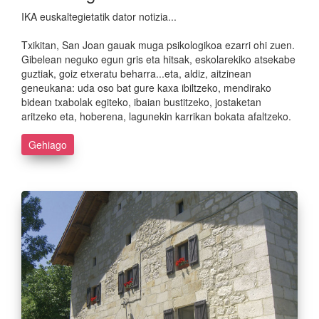
IKA euskaltegietatik dator notizia...
Txikitan, San Joan gauak muga psikologikoa ezarri ohi zuen.
Gibelean neguko egun gris eta hitsak, eskolarekiko atsekabe
guztiak, goiz etxeratu beharra...eta, aldiz, aitzinean
geneukana: uda oso bat gure kaxa ibiltzeko, mendirako
bidean txabolak egiteko, ibaian bustitzeko, jostaketan
aritzeko eta, hoberena, lagunekin karrikan bokata afaltzeko.
Gehiago