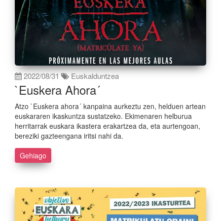
2022/08/31
Euskalduntzea
`Euskera Ahora´
Atzo `Euskera ahora´ kanpaina aurkeztu zen, helduen artean
euskararen ikaskuntza sustatzeko. Ekimenaren helburua
herritarrak euskara ikastera erakartzea da, eta aurtengoan,
bereziki gazteengana iritsi nahi da.
Gehiago