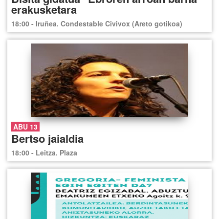
erakusketara
18:00 - Iruñea. Condestable Civivox (Areto gotikoa)
ABU 13
Bertso jaialdia
18:00 - Leitza. Plaza