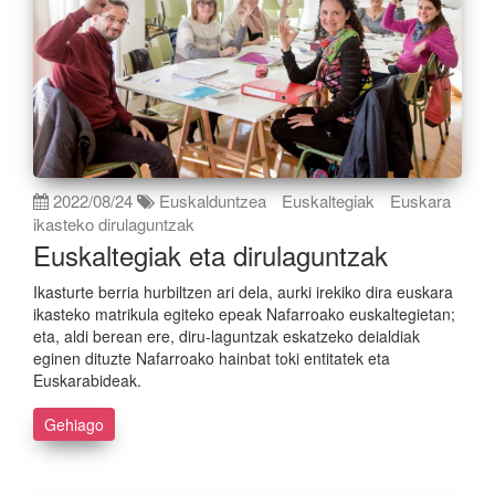
2022/08/24
Euskalduntzea
Euskaltegiak
Euskara
ikasteko dirulaguntzak
Euskaltegiak eta dirulaguntzak
Ikasturte berria hurbiltzen ari dela, aurki irekiko dira euskara
ikasteko matrikula egiteko epeak Nafarroako euskaltegietan;
eta, aldi berean ere, diru-laguntzak eskatzeko deialdiak
eginen dituzte Nafarroako hainbat toki entitatek eta
Euskarabideak.
Gehiago