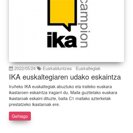
2022/05/24
Euskalduntzea
Euskaltegiak
IKA euskaltegiaren udako eskaintza
Iruñeko IKA euskaltegiak abuztuko eta iraileko euskara
ikastaroen eskaintza iragarri du. Maila guztietako euskara
ikastaroak eskaini dituzte, baita C1 mailako azterketak
prestatzeko ikastaroak ere.
Gehiago