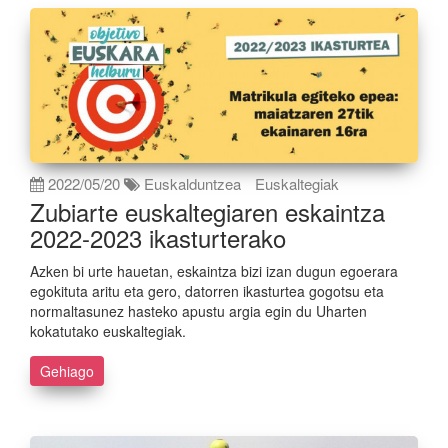
2022/05/20
Euskalduntzea
Euskaltegiak
Zubiarte euskaltegiaren eskaintza
2022-2023 ikasturterako
Azken bi urte hauetan, eskaintza bizi izan dugun egoerara
egokituta aritu eta gero, datorren ikasturtea gogotsu eta
normaltasunez hasteko apustu argia egin du Uharten
kokatutako euskaltegiak.
Gehiago