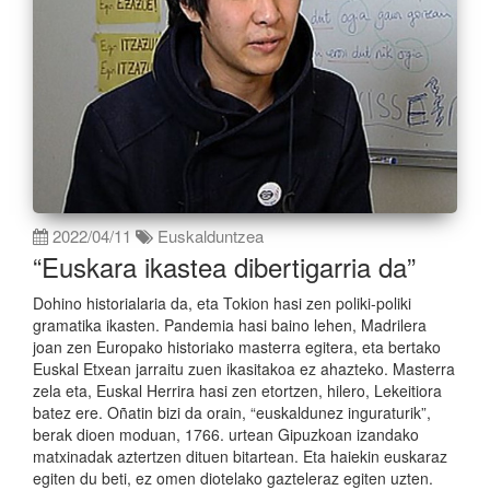
2022/04/11
Euskalduntzea
“Euskara ikastea dibertigarria da”
Dohino historialaria da, eta Tokion hasi zen poliki-poliki
gramatika ikasten. Pandemia hasi baino lehen, Madrilera
joan zen Europako historiako masterra egitera, eta bertako
Euskal Etxean jarraitu zuen ikasitakoa ez ahazteko. Masterra
zela eta, Euskal Herrira hasi zen etortzen, hilero, Lekeitiora
batez ere. Oñatin bizi da orain, “euskaldunez inguraturik”,
berak dioen moduan, 1766. urtean Gipuzkoan izandako
matxinadak aztertzen dituen bitartean. Eta haiekin euskaraz
egiten du beti, ez omen diotelako gazteleraz egiten uzten.