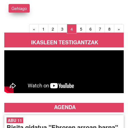
Gehiago
«
1
2
3
4
5
6
7
8
»
IKASLEEN TESTIGANTZAK
AGENDA
ABU 11
Bisita gidatua "Ebroren arroan barna"