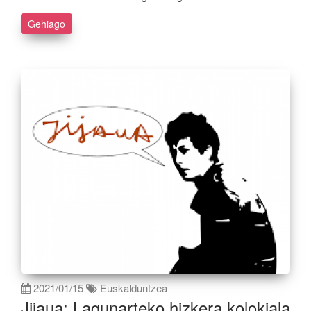
Gehiago
2021/01/15
Euskalduntzea
Jijaua: Lagunarteko hizkera kolokiala