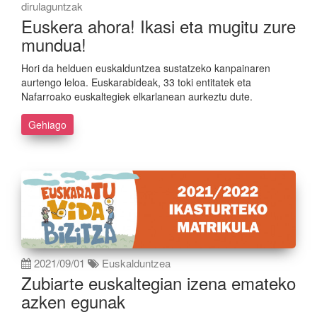
dirulaguntzak
Euskera ahora! Ikasi eta mugitu zure
mundua!
Hori da helduen euskalduntzea sustatzeko kanpainaren
aurtengo leloa. Euskarabideak, 33 toki entitatek eta
Nafarroako euskaltegiek elkarlanean aurkeztu dute.
Gehiago
2021/09/01
Euskalduntzea
Zubiarte euskaltegian izena emateko
azken egunak