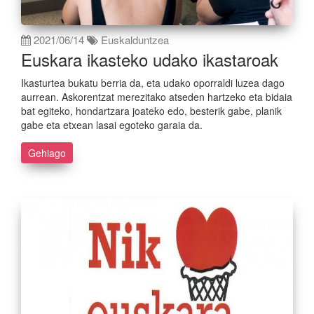
2021/06/14
Euskalduntzea
Euskara ikasteko udako ikastaroak
Ikasturtea bukatu berria da, eta udako oporraldi luzea dago
aurrean. Askorentzat merezitako atseden hartzeko eta bidaia
bat egiteko, hondartzara joateko edo, besterik gabe, planik
gabe eta etxean lasai egoteko garaia da.
Gehiago