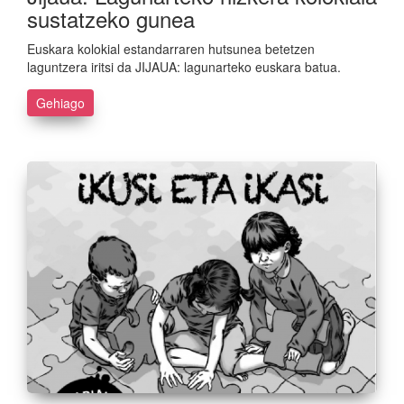
sustatzeko gunea
Euskara kolokial estandarraren hutsunea betetzen
laguntzera iritsi da JIJAUA: lagunarteko euskara batua.
Gehiago