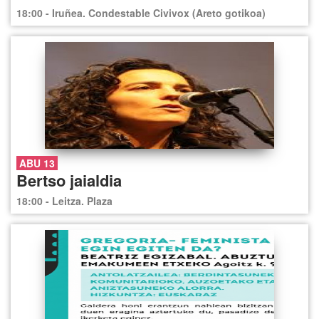
18:00 - Iruñea. Condestable Civivox (Areto gotikoa)
ABU 13
Bertso jaialdia
18:00 - Leitza. Plaza