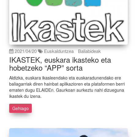
2021/04/20
Euskalduntzea
Baliabideak
IKASTEK, euskara ikasteko eta
hobetzeko “APP” sorta
Aldizka, euskara ikasleendako eta euskaradunendako ere
baliagarriak diren hainbat aplikazioren eta plataformen berri
ematen dugu ELAIDEn. Gaurkoan aurkeztu nahi dizueguna
ikastek du izena.
Gehiago