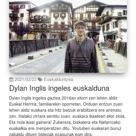
2021/02/23
Euskalduntzea
Dylan Inglis ingeles euskalduna
Dylan Inglis ingeles gaztea 2016an etorri zen lehen aldiz
Euskal Herrira, familiarekin oporretan. Orduan entzun zuen
lehen aldiz euskara eta hitz batzuk erabiltzera ere animatu
zen. Halako zirrara sentitu zuen, euskara ikasteari ekin ziola.
Eta nola ikasi gainera! Zuberera, bizkaiera eta Nafarroako
euskalkia ere menperatzen ditu. Youtuben euskarari buruz
zabaldu dituen bideoak ezagunak egin dira.