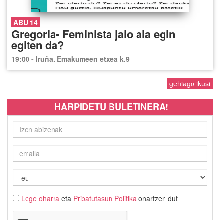
ABU 14
Gregoria- Feminista jaio ala egin
egiten da?
19:00 - Iruña. Emakumeen etxea k.9
gehiago ikusi
HARPIDETU BULETINERA!
Lege oharra
eta
Pribatutasun Politika
onartzen dut