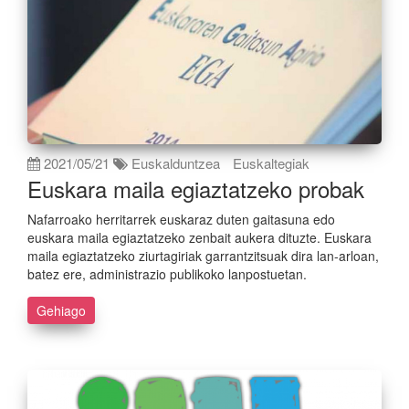
2021/05/21
Euskalduntzea
Euskaltegiak
Euskara maila egiaztatzeko probak
Nafarroako herritarrek euskaraz duten gaitasuna edo
euskara maila egiaztatzeko zenbait aukera dituzte. Euskara
maila egiaztatzeko ziurtagiriak garrantzitsuak dira lan-arloan,
batez ere, administrazio publikoko lanpostuetan.
Gehiago