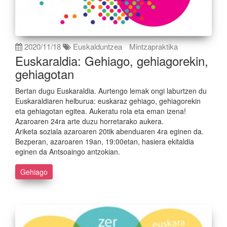
2020/11/18
Euskalduntzea
Mintzapraktika
Euskaraldia: Gehiago, gehiagorekin,
gehiagotan
Bertan dugu Euskaraldia. Aurtengo lemak ongi laburtzen du
Euskaraldiaren helburua: euskaraz gehiago, gehiagorekin
eta gehiagotan egitea. Aukeratu rola eta eman izena!
Azaroaren 24ra arte duzu horretarako aukera.
Ariketa soziala azaroaren 20tik abenduaren 4ra eginen da.
Bezperan, azaroaren 19an, 19:00etan, hasiera ekitaldia
eginen da Antsoaingo antzokian.
Gehiago