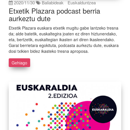
2020/11/30
Baliabideak
Euskalduntzea
Etxetik Plazara podcast berria
aurkeztu dute
Etxetik Plazara euskara etxetik mugitu gabe lantzeko tresna
da; alde batetik, euskaltegira joaten ez diren hiztunendako,
eta, bertzetik, euskaltegian ikasten ari diren ikasleendako.
Garai berrietara egokituta, podcasta aurkeztu dute, euskara
dosi txikien bidez ikasteko tresna aproposa.
Gehiago