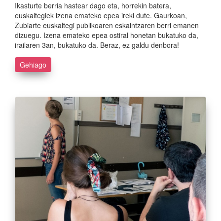
Ikasturte berria hastear dago eta, horrekin batera,
euskaltegiek izena emateko epea ireki dute. Gaurkoan,
Zubiarte euskaltegi publikoaren eskaintzaren berri emanen
dizuegu. Izena emateko epea ostiral honetan bukatuko da,
irailaren 3an, bukatuko da. Beraz, ez galdu denbora!
Gehiago