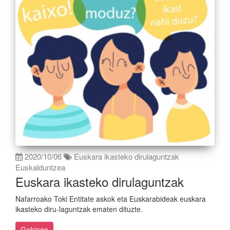
2020/10/06
Euskara ikasteko dirulaguntzak
Euskalduntzea
Euskara ikasteko dirulaguntzak
Nafarroako Toki Entitate askok eta Euskarabideak euskara
ikasteko diru-laguntzak ematen dituzte.
Gehiago