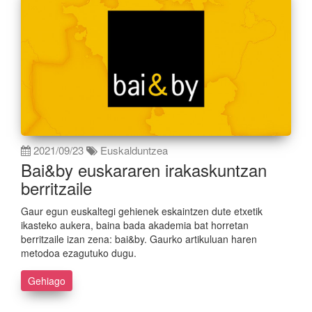
2021/09/23
Euskalduntzea
Bai&by euskararen irakaskuntzan
berritzaile
Gaur egun euskaltegi gehienek eskaintzen dute etxetik
ikasteko aukera, baina bada akademia bat horretan
berritzaile izan zena: bai&by. Gaurko artikuluan haren
metodoa ezagutuko dugu.
Gehiago