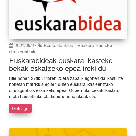
2021/09/27
Euskalduntzea
Euskara ikasteko
dirulaguntzak
Euskarabideak euskara ikasteko
bekak eskatzeko epea ireki du
Hile honen 27tik urriaren 25era zabalik egonen da ikasturte
honetan matrikula egiten duten euskara ikasleentzako
dirulaguntzak eskatzeko epea. Gobernuko bekak ikastaro
mota hauentzako eta kopuru honetakoak dira:
Gehiago