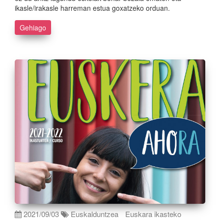
ikasle/irakasle harreman estua goxatzeko orduan.
Gehiago
2021/09/03
Euskalduntzea
Euskara ikasteko