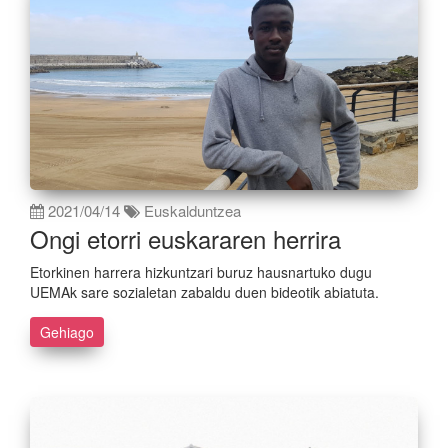
2021/04/14
Euskalduntzea
Ongi etorri euskararen herrira
Etorkinen harrera hizkuntzari buruz hausnartuko dugu
UEMAk sare sozialetan zabaldu duen bideotik abiatuta.
Gehiago