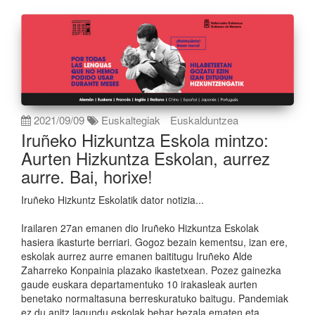
2021/09/09
Euskaltegiak
Euskalduntzea
Iruñeko Hizkuntza Eskola mintzo:
Aurten Hizkuntza Eskolan, aurrez
aurre. Bai, horixe!
Iruñeko Hizkuntz Eskolatik dator notizia...
Irailaren 27an emanen dio Iruñeko Hizkuntza Eskolak
hasiera ikasturte berriari. Gogoz bezain kementsu, izan ere,
eskolak aurrez aurre emanen baititugu Iruñeko Alde
Zaharreko Konpainia plazako ikastetxean. Pozez gainezka
gaude euskara departamentuko 10 irakasleak aurten
benetako normaltasuna berreskuratuko baitugu. Pandemiak
ez du anitz lagundu eskolak behar bezala ematen eta