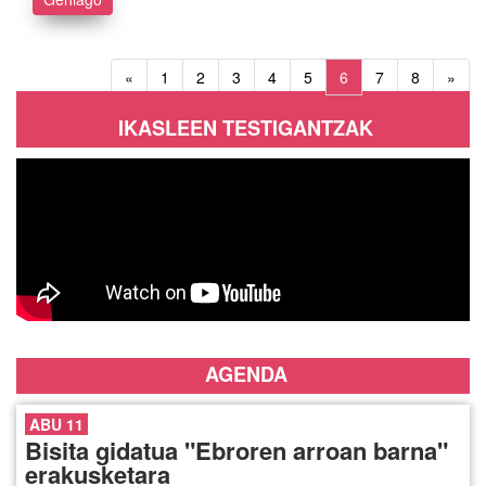
«
1
2
3
4
5
6
7
8
»
IKASLEEN TESTIGANTZAK
AGENDA
ABU 11
Bisita gidatua "Ebroren arroan barna"
erakusketara