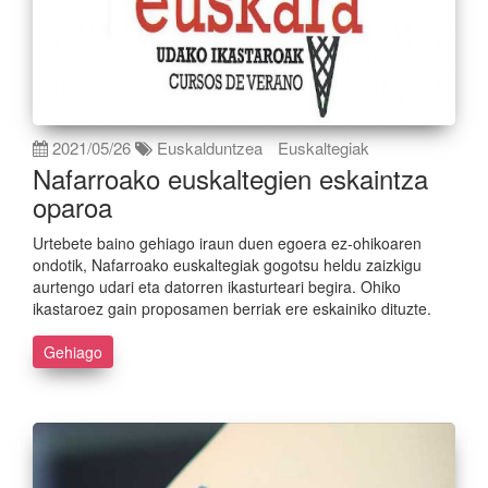
2021/05/26
Euskalduntzea
Euskaltegiak
Nafarroako euskaltegien eskaintza
oparoa
Urtebete baino gehiago iraun duen egoera ez-ohikoaren
ondotik, Nafarroako euskaltegiak gogotsu heldu zaizkigu
aurtengo udari eta datorren ikasturteari begira. Ohiko
ikastaroez gain proposamen berriak ere eskainiko dituzte.
Gehiago