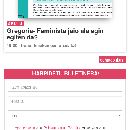
ABU 14
Gregoria- Feminista jaio ala egin
egiten da?
19:00 - Iruña. Emakumeen etxea k.9
gehiago ikusi
HARPIDETU BULETINERA!
Lege oharra
eta
Pribatutasun Politika
onartzen dut