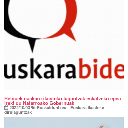
Helduek euskara ikasteko laguntzak eskatzeko epea
ireki du Nafarroako Gobernuak
2022/10/03
Euskalduntzea
Euskara ikasteko
dirulaguntzak