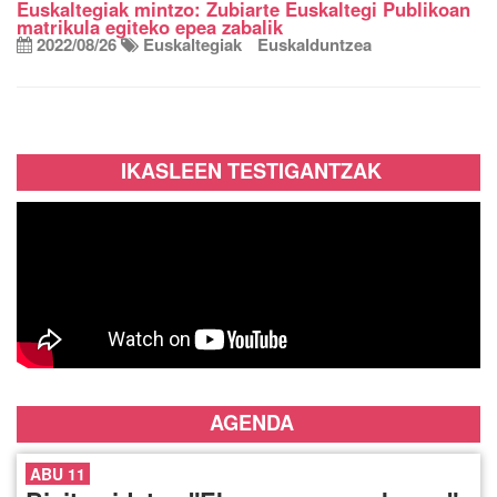
Euskaltegiak mintzo: Zubiarte Euskaltegi Publikoan
matrikula egiteko epea zabalik
2022/08/26
Euskaltegiak
Euskalduntzea
IKASLEEN TESTIGANTZAK
AGENDA
ABU 11