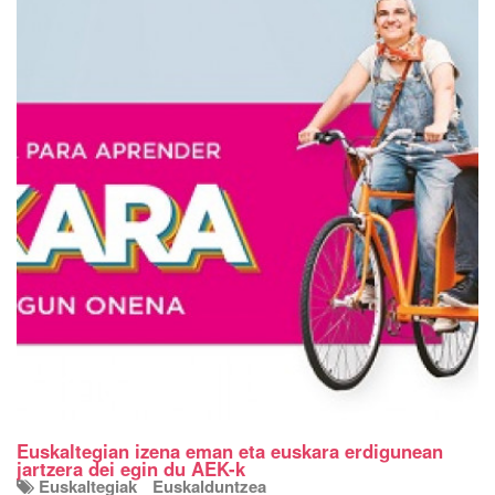
Euskaltegian izena eman eta euskara erdigunean
jartzera dei egin du AEK-k
Euskaltegiak
Euskalduntzea