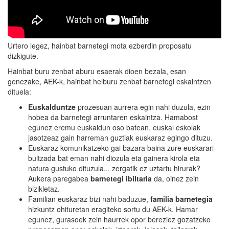
Urtero legez, hainbat barnetegi mota ezberdin proposatu
dizkigute.
Hainbat buru zenbat aburu esaerak dioen bezala, esan
genezake, AEK-k, hainbat helburu zenbat barnetegi eskaintzen
dituela:
Euskalduntze
prozesuan aurrera egin nahi duzula, ezin
hobea da barnetegi arruntaren eskaintza. Hamabost
egunez eremu euskaldun oso batean, euskal eskolak
jasotzeaz gain harreman guztiak euskaraz egingo dituzu.
Euskaraz komunikatzeko gai bazara baina zure euskarari
bultzada bat eman nahi diozula eta gainera kirola eta
natura gustuko dituzula... zergatik ez uztartu hirurak?
Aukera paregabea
barnetegi ibiltaria
da, oinez zein
bizikletaz.
Familian euskaraz bizi nahi baduzue,
familia barnetegia
hizkuntz ohituretan eragiteko sortu du AEK-k. Hamar
egunez, gurasoek zein haurrek opor bereziez gozatzeko