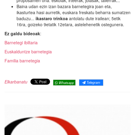
proposamen ona: eskolak, irteerak, jolasak, tailerrak...
Baina udan ezin izan bazara barnetegira joan eta,
ikasturtea hasi aurretik, euskara freskatu beharra sumatzen
baduzu...
ikastaro trinkoa
antolatu dute irailean; 5etik
16ra, goizeko 9etatik 12etara, astelehenetik ostegunera.
Ez galdu bideoak
:
Barnetegi ibiltaria
Euskalduntze barnetegia
Familia barnetegia
Elkarbanatu
Telegram
Whatsapp