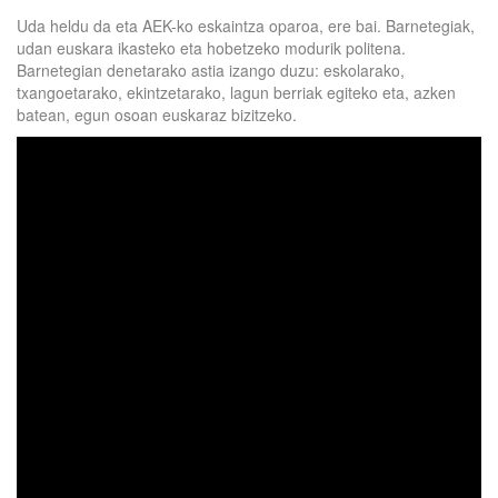
Uda heldu da eta AEK-ko eskaintza oparoa, ere bai. Barnetegiak,
udan euskara ikasteko eta hobetzeko modurik politena.
Barnetegian denetarako astia izango duzu: eskolarako,
txangoetarako, ekintzetarako, lagun berriak egiteko eta, azken
batean, egun osoan euskaraz bizitzeko.