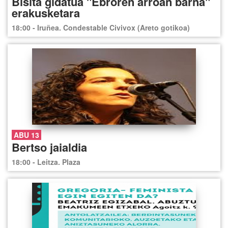
Bisita gidatua "Ebroren arroan barna"
erakusketara
18:00 - Iruñea. Condestable Civivox (Areto gotikoa)
ABU 13
Bertso jaialdia
18:00 - Leitza. Plaza