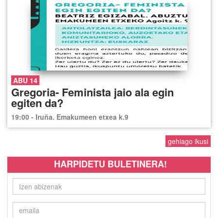
ABU 14
Gregoria- Feminista jaio ala egin
egiten da?
19:00 - Iruña. Emakumeen etxea k.9
gehiago ikusi
HARPIDETU BULETINERA!