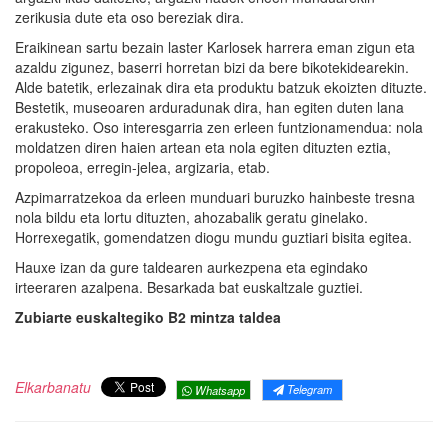
zerikusia dute eta oso bereziak dira.
Eraikinean sartu bezain laster Karlosek harrera eman zigun eta
azaldu zigunez, baserri horretan bizi da bere bikotekidearekin.
Alde batetik, erlezainak dira eta produktu batzuk ekoizten dituzte.
Bestetik, museoaren arduradunak dira, han egiten duten lana
erakusteko. Oso interesgarria zen erleen funtzionamendua: nola
moldatzen diren haien artean eta nola egiten dituzten eztia,
propoleoa, erregin-jelea, argizaria, etab.
Azpimarratzekoa da erleen munduari buruzko hainbeste tresna
nola bildu eta lortu dituzten, ahozabalik geratu ginelako.
Horrexegatik, gomendatzen diogu mundu guztiari bisita egitea.
Hauxe izan da gure taldearen aurkezpena eta egindako
irteeraren azalpena. Besarkada bat euskaltzale guztiei.
Zubiarte euskaltegiko B2 mintza taldea
Elkarbanatu
Telegram
Whatsapp