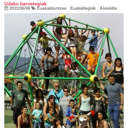
Udako barnetegiak
2022/06/08
Euskalduntzea
Euskaltegiak
Aisialdia