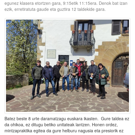
egunez klasera etortzen gara, 9:15etik 11:15era. Denok bat izan
ezik, erretiratuta gaude eta guztira 12 taldekide gara.
Batez beste 8 urte daramatzagu euskara ikasten. Gure taldea ez
da ohikoa, ez ditugu betiko unitateak lantzen. Honen ordez,
mintzapraktika egitea da gure helburu nagusia eta presiorik ez