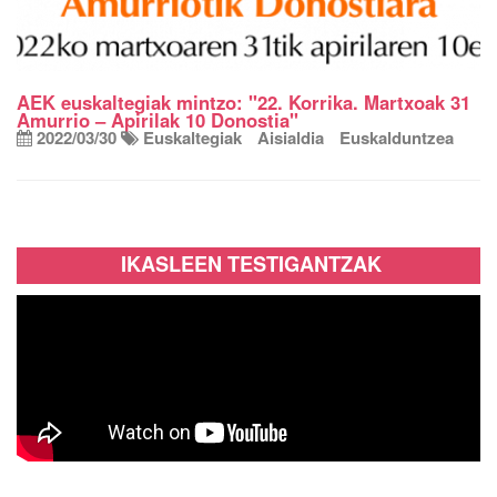
AEK euskaltegiak mintzo: "22. Korrika. Martxoak 31
Amurrio – Apirilak 10 Donostia"
2022/03/30
Euskaltegiak
Aisialdia
Euskalduntzea
IKASLEEN TESTIGANTZAK