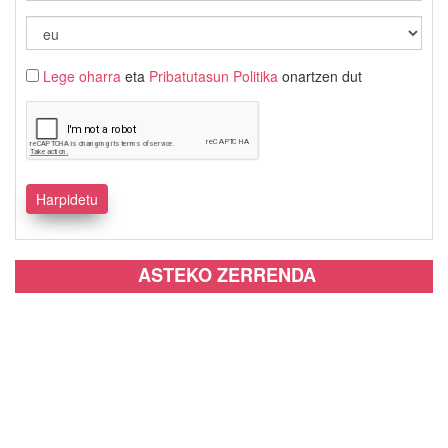
Lege oharra
eta
Pribatutasun Politika
onartzen dut
ASTEKO ZERRENDA