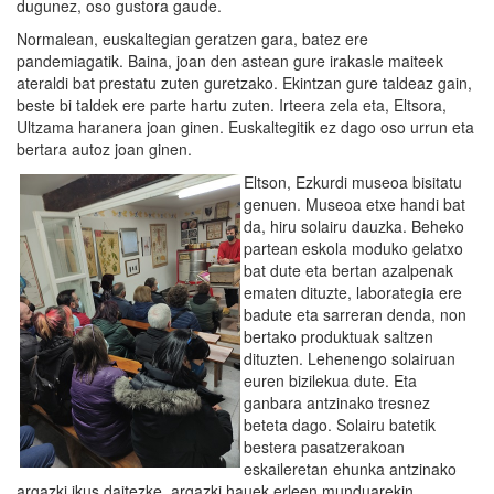
dugunez, oso gustora gaude.
Normalean, euskaltegian geratzen gara, batez ere
pandemiagatik. Baina, joan den astean gure irakasle maiteek
ateraldi bat prestatu zuten guretzako. Ekintzan gure taldeaz gain,
beste bi taldek ere parte hartu zuten. Irteera zela eta, Eltsora,
Ultzama haranera joan ginen. Euskaltegitik ez dago oso urrun eta
bertara autoz joan ginen.
Eltson, Ezkurdi museoa bisitatu
genuen. Museoa etxe handi bat
da, hiru solairu dauzka. Beheko
partean eskola moduko gelatxo
bat dute eta bertan azalpenak
ematen dituzte, laborategia ere
badute eta sarreran denda, non
bertako produktuak saltzen
dituzten. Lehenengo solairuan
euren bizilekua dute. Eta
ganbara antzinako tresnez
beteta dago. Solairu batetik
bestera pasatzerakoan
eskaileretan ehunka antzinako
argazki ikus daitezke, argazki hauek erleen munduarekin