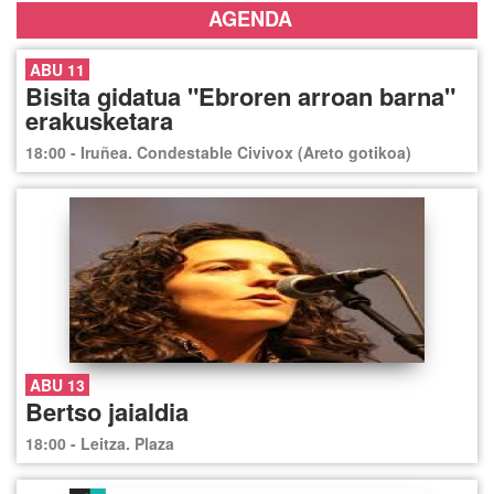
AGENDA
ABU 11
Bisita gidatua "Ebroren arroan barna"
erakusketara
18:00 - Iruñea. Condestable Civivox (Areto gotikoa)
ABU 13
Bertso jaialdia
18:00 - Leitza. Plaza