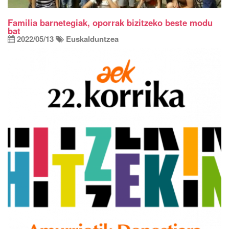
Familia barnetegiak, oporrak bizitzeko beste modu
bat
2022/05/13
Euskalduntzea