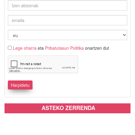
Lege oharra
eta
Pribatutasun Politika
onartzen dut
ASTEKO ZERRENDA