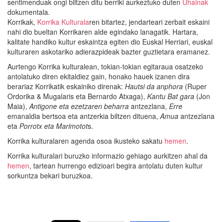
sentimenduak ongi biltzen ditu berriki aurkeztuko duten
Uhainak
dokumentala.
Korrikak,
Korrika Kulturala
ren bitartez, jendarteari zerbait eskaini
nahi dio bueltan Korrikaren alde egindako lanagatik. Hartara,
kalitate handiko kultur eskaintza egiten dio Euskal Herriari, euskal
kulturaren askotariko adierazpideak bazter guztietara eramanez.
Aurtengo Korrika kulturalean, tokian-tokian egitaraua osatzeko
antolatuko diren ekitaldiez gain, honako hauek izanen dira
berariaz Korrikatik eskainiko direnak:
Hautsi da anphora
(Ruper
Ordorika & Mugalaris eta Bernardo Atxaga),
Kantu Bat gara
(Jon
Maia),
Antigone eta ezetzaren beharra
antzezlana,
Erre
emanaldia bertsoa eta antzerkia biltzen dituena,
Amua
antzezlana
eta
Porrotx eta Marimotot
s.
Korrika kulturalaren agenda osoa ikusteko sakatu
hemen
.
Korrika kulturalari buruzko informazio gehiago aurkitzen ahal da
hemen
, tartean hurrengo edizioari begira antolatu duten kultur
sorkuntza bekari buruzkoa.