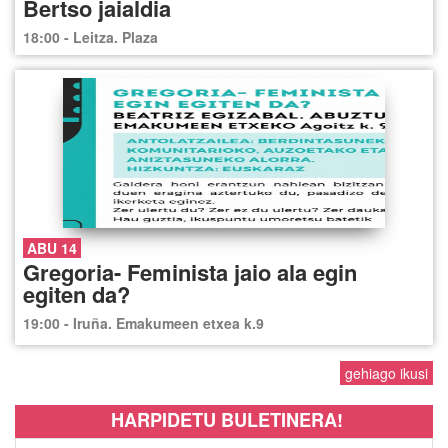
Bertso jaialdia
18:00 - Leitza. Plaza
ABU 14
Gregoria- Feminista jaio ala egin
egiten da?
19:00 - Iruña. Emakumeen etxea k.9
gehiago ikusi
HARPIDETU BULETINERA!