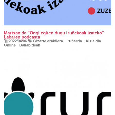
Martxan da “Ongi egiten dugu Iruñekoak izateko”
Labaren podcasta
2022/04/06
Gizarte erabilera
Iruñerria
Aisialdia
Online
Baliabideak