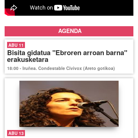
AGENDA
ABU 11
Bisita gidatua "Ebroren arroan barna"
erakusketara
18:00 - Iruñea. Condestable Civivox (Areto gotikoa)
ABU 13