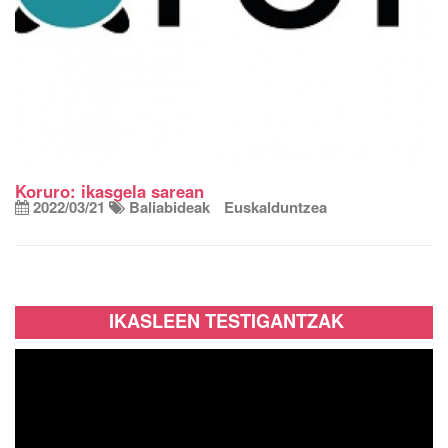
Koruro: ikasgela sarean
2022/03/21
Baliabideak
Euskalduntzea
IKASLEEN TESTIGANTZAK