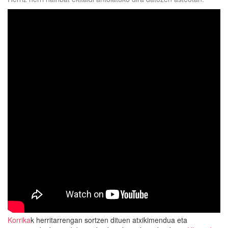
Korrika
k herritarrengan sortzen dituen atxikimendua eta