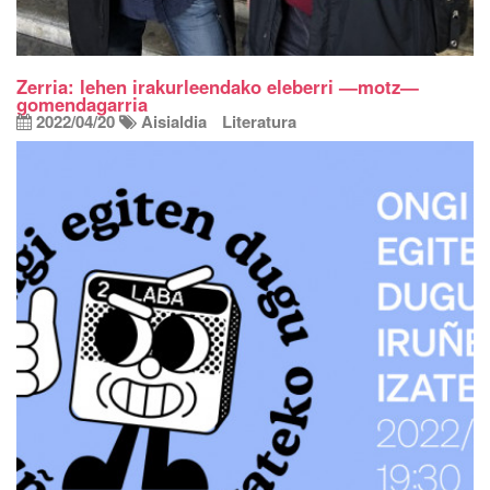
Zerria: lehen irakurleendako eleberri —motz—
gomendagarria
2022/04/20
Aisialdia
Literatura