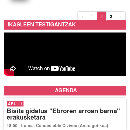
«
1
2
3
»
IKASLEEN TESTIGANTZAK
AGENDA
ABU 11
Bisita gidatua "Ebroren arroan barna"
erakusketara
18:00 - Iruñea. Condestable Civivox (Areto gotikoa)