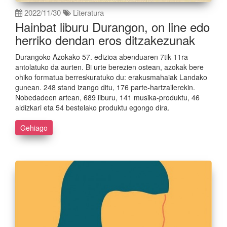
2022/11/30
Literatura
Hainbat liburu Durangon, on line edo
herriko dendan eros ditzakezunak
Durangoko Azokako 57. edizioa abenduaren 7tik 11ra
antolatuko da aurten. Bi urte berezien ostean, azokak bere
ohiko formatua berreskuratuko du: erakusmahaiak Landako
gunean. 248 stand izango ditu, 176 parte-hartzailerekin.
Nobedadeen artean, 689 liburu, 141 musika-produktu, 46
aldizkari eta 54 bestelako produktu egongo dira.
Gehiago