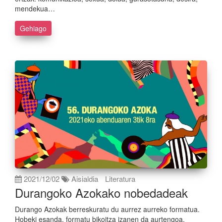
mendekua…
Gehiago
2021/12/02
Aisialdia
Literatura
Durangoko Azokako nobedadeak
Durango Azokak berreskuratu du aurrez aurreko formatua.
Hobeki esanda, formatu bikoitza izanen da aurtengoa,