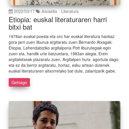
2022/03/17
Aisialdia
Literatura
Etiopia: euskal literaturaren harri
bitxi bat
1978an euskal poesia eta oro har euskal literatura hankaz
gora jarri zuen liburua argitaratu zuen Bernardo Atxagak:
Etiopia. Lehendabiziko argitalpena Pott liburutegiak egin
zuen eta, handik urte batzuetara, 1983an alegia, Erein
argitaletxeak plazaratu zuen. Argitalpen hura agortuta dago
eta ez da berriz argitaratu, hortaz, esku artean dutenek
euskal literaturaren altxorretako bat dute, zalantzarik gabe.
Gehiago