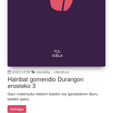
2020/12/06
Aisialdia
Literatura
Hainbat gomendio Durangon
erosteko 3
Gaur misteriozko eleberri batekin eta Igerabideren liburu
batekin gatoz.
Gehiago