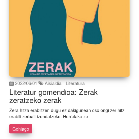
2022/06/01
Aisialdia
Literatura
Literatur gomendioa: Zerak
zeratzeko zerak
Zera hitza erabiltzen dugu ez dakigunean oso ongi zer hitz
erabili zerbait izendatzeko. Horrelako ze
Gehiago