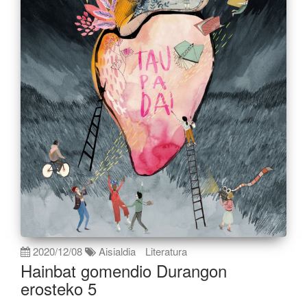
2020/12/08
Aisialdia
Literatura
Hainbat gomendio Durangon
erosteko 5