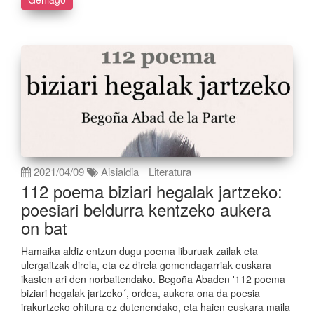
2021/04/09
Aisialdia
Literatura
112 poema biziari hegalak jartzeko:
poesiari beldurra kentzeko aukera
on bat
Hamaika aldiz entzun dugu poema liburuak zailak eta
ulergaitzak direla, eta ez direla gomendagarriak euskara
ikasten ari den norbaitendako. Begoña Abaden '112 poema
biziari hegalak jartzeko´, ordea, aukera ona da poesia
irakurtzeko ohitura ez dutenendako, eta haien euskara maila