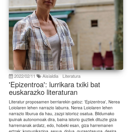
2022/02/11
Aisialdia
Literatura
'Epizentroa': lurrikara txiki bat
euskarazko literaturan
Literatur proposamen berriarekin gatoz: 'Epizentroa', Nerea
Loiolaren lehen narrazio laburra. Nerea Loiolaren lehen
narrazio liburua da hau, zazpi istorioz osatua. Bildumako
ipuinak autonomoak dira, baina istorio guztiek dituzte giza
harremanak ardatz, edo, hobeki esan, giza harremanen
ertzak: komunikazioa, sexua, dolua, gurasotasuna, desira,