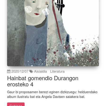
2020/12/07
Aisialdia
Literatura
Hainbat gomendio Durangon
erosteko 4
Gaur bi proposamen berezi eginen dizkizuegu: helduendako
album ilustratu bat eta Angela Davisen saiakera bat.
Gehiago