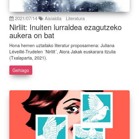
2021/07/14
Aisialdia
Literatura
Nirliit: Inuiten lurraldea ezagutzeko
aukera on bat
Hona hemen uztailako literatur proposamena: Juliana
Léveillé-Trudelen ´Nirliit´, Aiora Jakak euskarara itzulia
(Txalaparta, 2021).
Gehiago