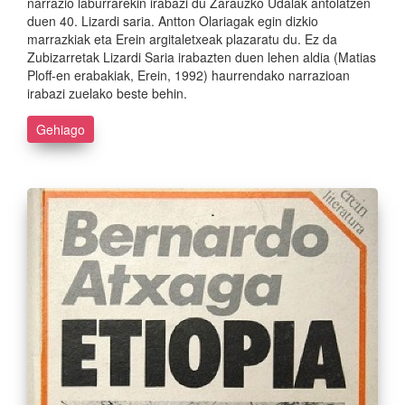
narrazio laburrarekin irabazi du Zarauzko Udalak antolatzen
duen 40. Lizardi saria. Antton Olariagak egin dizkio
marrazkiak eta Erein argitaletxeak plazaratu du. Ez da
Zubizarretak Lizardi Saria irabazten duen lehen aldia (Matias
Ploff-en erabakiak, Erein, 1992) haurrendako narrazioan
irabazi zuelako beste behin.
Gehiago