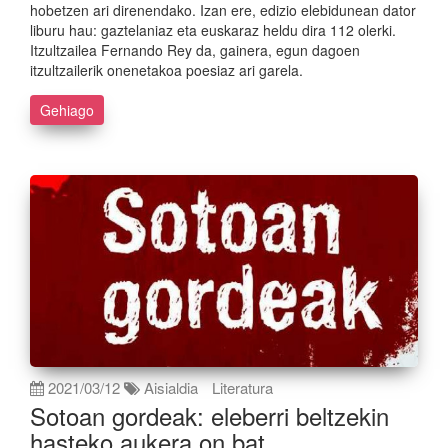
hobetzen ari direnendako. Izan ere, edizio elebidunean dator
liburu hau: gaztelaniaz eta euskaraz heldu dira 112 olerki.
Itzultzailea Fernando Rey da, gainera, egun dagoen
itzultzailerik onenetakoa poesiaz ari garela.
Gehiago
2021/03/12
Aisialdia
Literatura
Sotoan gordeak: eleberri beltzekin
hasteko aukera on bat