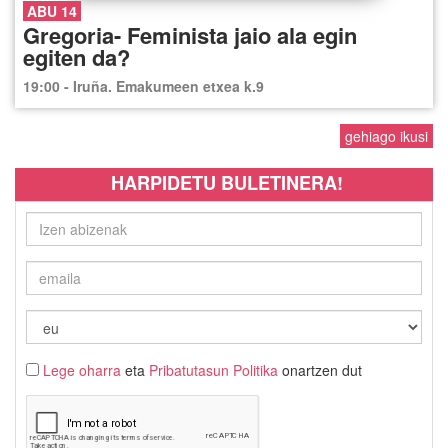
ABU 14
Gregoria- Feminista jaio ala egin
egiten da?
19:00 - Iruña. Emakumeen etxea k.9
gehiago ikusi
HARPIDETU BULETINERA!
Lege oharra
eta
Pribatutasun Politika
onartzen dut