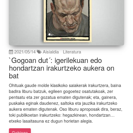
2021/05/14
Aisialdia
Literatura
`Gogoan dut´: igerilekuan edo
hondartzan irakurtzeko aukera on
bat
Ohituak gaude molde klasikoko saiakerak irakurtzera, baina
badira liburu batzuk, egileen gogoetez osatutakoak, zer
pentsatu eta zer gozatua ematen digutenak; eta, gainera,
puskaka eginak daudenez, saltoka eta jauzika irakurtzeko
aukera ematen digutenak. Oso liburu aproposak dira, beraz,
toki publikoetan irakurtzeko: hegazkinean, hondartzan…
etxeko lasaitasuna ez dugun horietan alegia.
Gehiago