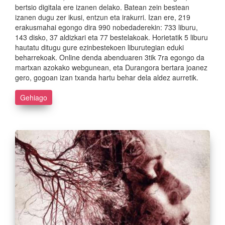
bertsio digitala ere izanen delako. Batean zein bestean
izanen dugu zer ikusi, entzun eta irakurri. Izan ere, 219
erakusmahai egongo dira 990 nobedaderekin: 733 liburu,
143 disko, 37 aldizkari eta 77 bestelakoak. Horietatik 5 liburu
hautatu ditugu gure ezinbestekoen liburutegian eduki
beharrekoak. Online denda abenduaren 3tik 7ra egongo da
martxan azokako webgunean, eta Durangora bertara joanez
gero, gogoan izan txanda hartu behar dela aldez aurretik.
Gehiago