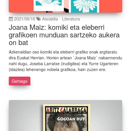
2021/06/16
Aisialdia
Literatura
Joana Maiz: komiki eta eleberri
grafikoen munduan sartzeko aukera
on bat
Azkenaldian oso komiki eta eleberri grafiko onak argitaratu
dira Euskal Herrian. Horien artean `Joana Maiz´ nabarmendu
nahi dugu, Joseba Larratxe (irudigilea) eta Yurre Ugarteren
(idazlea) lehenengo nobela grafikoa, hain zuzen ere.
Gehiago