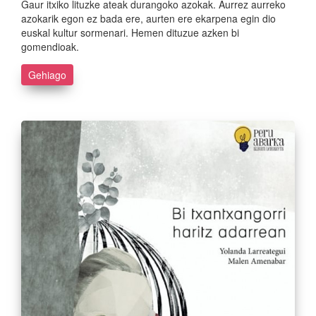
Gaur itxiko lituzke ateak durangoko azokak. Aurrez aurreko
azokarik egon ez bada ere, aurten ere ekarpena egin dio
euskal kultur sormenari. Hemen dituzue azken bi
gomendioak.
Gehiago