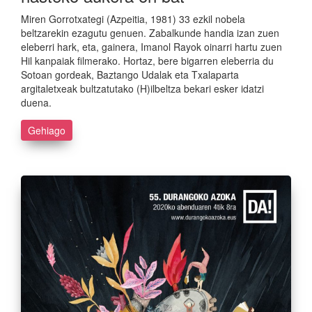
Miren Gorrotxategi (Azpeitia, 1981) 33 ezkil nobela
beltzarekin ezagutu genuen. Zabalkunde handia izan zuen
eleberri hark, eta, gainera, Imanol Rayok oinarri hartu zuen
Hil kanpaiak filmerako. Hortaz, bere bigarren eleberria du
Sotoan gordeak, Baztango Udalak eta Txalaparta
argitaletxeak bultzatutako (H)ilbeltza bekari esker idatzi
duena.
Gehiago