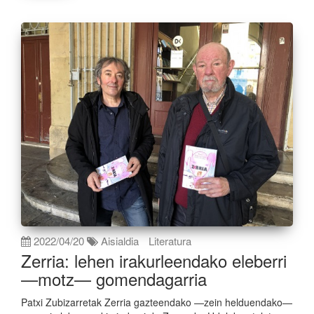
2022/04/20
Aisialdia
Literatura
Zerria: lehen irakurleendako eleberri
—motz— gomendagarria
Patxi Zubizarretak Zerria gazteendako —zein helduendako—