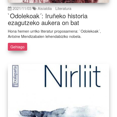
2021/11/03
Aisialdia
Literatura
`Odolekoak´: Iruñeko historia
ezagutzeko aukera on bat
Hona hemen urriko literatur proposamena: `Odolekoak´,
Antxine Mendizabalen lehendabiziko nobela.
Gehiago