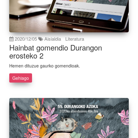
2020/12/05
Aisialdia
Literatura
Hainbat gomendio Durangon
erosteko 2
Hemen dituzue gaurko gomendioak.
Gehiago