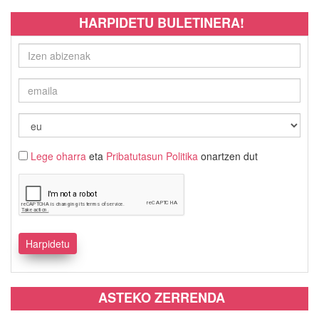
HARPIDETU BULETINERA!
Lege oharra
eta
Pribatutasun Politika
onartzen dut
ASTEKO ZERRENDA