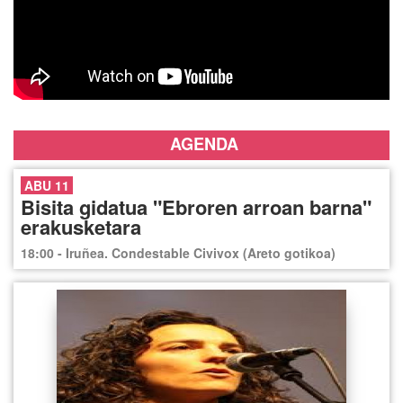
AGENDA
ABU 11
Bisita gidatua "Ebroren arroan barna"
erakusketara
18:00 - Iruñea. Condestable Civivox (Areto gotikoa)