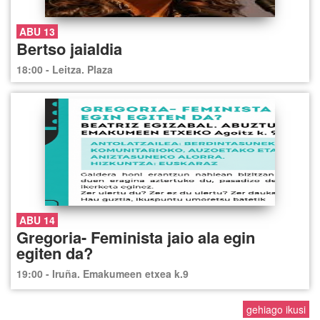
ABU 13
Bertso jaialdia
18:00 - Leitza. Plaza
ABU 14
Gregoria- Feminista jaio ala egin
egiten da?
19:00 - Iruña. Emakumeen etxea k.9
gehiago ikusi