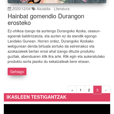
2020/12/04
Aisialdia
Literatura
Hainbat gomendio Durangon
erosteko
Ez-ohikoa izango da aurtengo Durangoko Azoka, osasun-
egoerak baldintzatuta, eta aurten ez da standik egongo
Landako Gunean. Horren ordez, Durangoko Azokako
webgunean denda birtuala sortuko da estreinakoz eta
azokazaleek bertan erosi ahal izango dituzte produktu
guztiak, abenduaren 4tik 8ra arte. Klik egin eta aukeratutako
produktu-sorta jasoko du eskatzaileak bere etxean.
Gehiago
«
1
2
3
»
IKASLEEN TESTIGANTZAK