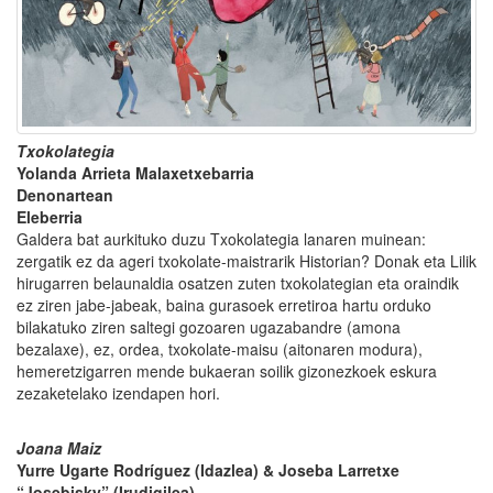
Txokolategia
Yolanda Arrieta Malaxetxebarria
Denonartean
Eleberria
Galdera bat aurkituko duzu Txokolategia lanaren muinean:
zergatik ez da ageri txokolate-maistrarik Historian? Donak eta Lilik
hirugarren belaunaldia osatzen zuten txokolategian eta oraindik
ez ziren jabe-jabeak, baina gurasoek erretiroa hartu orduko
bilakatuko ziren saltegi gozoaren ugazabandre (amona
bezalaxe), ez, ordea, txokolate-maisu (aitonaren modura),
hemeretzigarren mende bukaeran soilik gizonezkoek eskura
zezaketelako izendapen hori.
Joana Maiz
Yurre Ugarte Rodríguez (Idazlea) & Joseba Larretxe
“Josebisky” (Irudigilea)