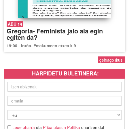
ABU 14
Gregoria- Feminista jaio ala egin
egiten da?
19:00 - Iruña. Emakumeen etxea k.9
gehiago ikusi
HARPIDETU BULETINERA!
Lege oharra
eta
Pribatutasun Politika
onartzen dut