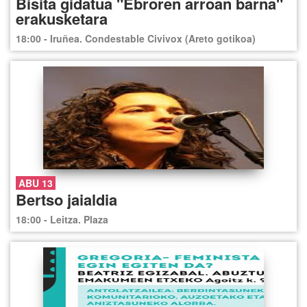
Bisita gidatua "Ebroren arroan barna"
erakusketara
18:00 - Iruñea. Condestable Civivox (Areto gotikoa)
ABU 13
Bertso jaialdia
18:00 - Leitza. Plaza