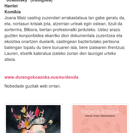
Harriet
Komikia
Joana Maiz casting zuzendari arrakastatsua lan gabe geratu da,
eta, nortasun krisiak jota, atzerrian urteak egin ostean, itzuli da
sorterrira, Bilbora, bertan profesionalki jarduteko. Ustez arazo
guztien konponbidea ekarriko dion dokumentala zuzentzea eta
ekoiztea onartzen duelarik, castingean baztertutako pertsona
batengan topatu du bere buruaren isla, bere izatearen ifrentzua:
Lauren, etxetik kaleratua izateko zorian den laurogei urteko
atsoa.
www.durangokoazoka.eus/eu/denda
Nobedade guztiak web orrian.