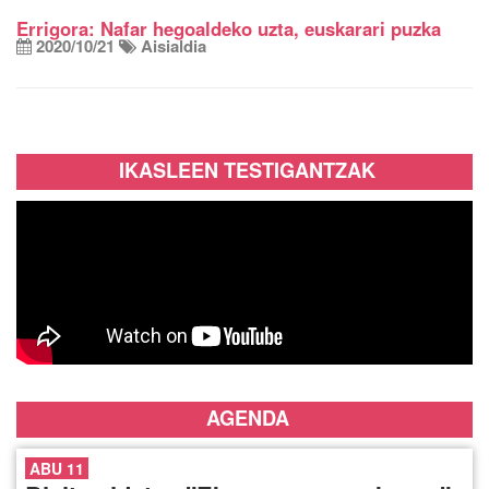
Errigora: Nafar hegoaldeko uzta, euskarari puzka
2020/10/21
Aisialdia
IKASLEEN TESTIGANTZAK
AGENDA
ABU 11