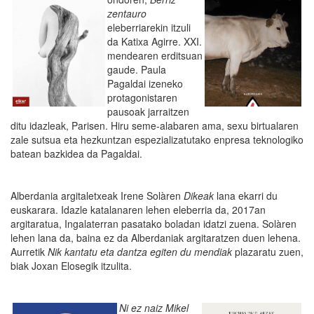
zentauro
eleberriarekin itzuli
da Katixa Agirre. XXI.
mendearen erditsuan
gaude. Paula
Pagaldai izeneko
protagonistaren
pausoak jarraitzen
ditu idazleak, Parisen. Hiru seme-alabaren ama, sexu birtualaren
zale sutsua eta hezkuntzan espezializatutako enpresa teknologiko
batean bazkidea da Pagaldai.
Alberdania argitaletxeak Irene Solàren
Dikeak
lana ekarri du
euskarara. Idazle katalanaren lehen eleberria da, 2017an
argitaratua, Ingalaterran pasatako boladan idatzi zuena. Solàren
lehen lana da, baina ez da Alberdaniak argitaratzen duen lehena.
Aurretik
Nik kantatu eta dantza egiten du mendiak
plazaratu zuen,
biak Joxan Elosegik itzulita.
Ni ez naiz Mikel