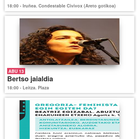
18:00 - Iruñea. Condestable Civivox (Areto gotikoa)
ABU 13
Bertso jaialdia
18:00 - Leitza. Plaza