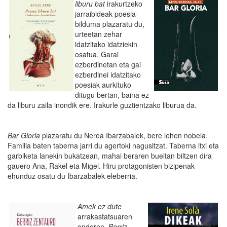
liburu bat
irakurtzeko
jarraibideak poesia-
bilduma plazaratu du,
urteetan zehar
idatzitako idatziekin
osatua. Garai
ezberdinetan eta gai
ezberdinei idatzitako
poesiak aurkituko
ditugu bertan, baina ez
da liburu zaila inondik ere. Irakurle guztientzako liburua da.
Bar Gloria
plazaratu du Nerea Ibarzabalek, bere lehen nobela.
Familia baten taberna jarri du agertoki nagusitzat. Taberna itxi eta
garbiketa lanekin bukatzean, mahai beraren bueltan biltzen dira
gauero Ana, Rakel eta Migel. Hiru protagonisten bizipenak
ehunduz osatu du Ibarzabalek eleberria.
Amek ez dute
arrakastatsuaren
ondoren,
Berriz