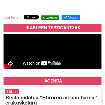
Elkarbanatu
Telegram
Whatsapp
IKASLEEN TESTIGANTZAK
AGENDA
ABU 11
Bisita gidatua "Ebroren arroan barna"
erakusketara