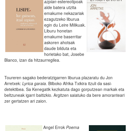
azpian
estereotipoak
alde batera utzita
emakume nekazariak
ezagutzeko liburua
egin du Leire Milikuak.
Liburu honetan
emakume baserritar
askoren ahotsak
daude bilduta eta
horietako bat, Josebe
Blanco, izan da hitzaurregilea.
Toureren sagako bederatzigarren liburua plazaratu du Jon
Arretxek:
Lyrica garaia
. Bilboko Afrika Txikira itzuli da sasi-
detektibea. Sa Kenegatik kezkatuta dago gorputzean markak eta
beltzuneak igarri baitizkio. Argitzen saiatuko da bere amoranteari
zer gertatzen ari zaion.
Angel Errok
Poema