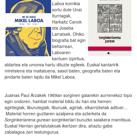
Laboa
komikia
sortu dute Unai
Iturriagak,
Harkaitz Canok
eta Joseba
Larratxek. Ohiko
biografia bat egin
beharrean,
Laboaren
kantuen izpiritua,
aldartea eta umorea hartu dituzte egileek. Euskal kantaririk
miretsiena eta maitatuena, sasoi baten, geografia baten eta
jendarte baten ispilu da Mikel Laboa.
Juainas Paul Arzakek 1969an sorginen gaiarekin aurrenekoz topo
egin ondoren, hainbat material bildu du han eta hemen:
agiritegiak, liburutegiak, liburuak, agiriak, elkarrizketak adituei…
Material horren guztiaren azalpena eta azterketa da
Sorginkeriarena gurean
sorginkeriari buruzko saiakera mamitsua.
Euskal Herrian gertatutakoak ikertzen dira, ahaztu gabe
zabalagoa zen testuingurua.