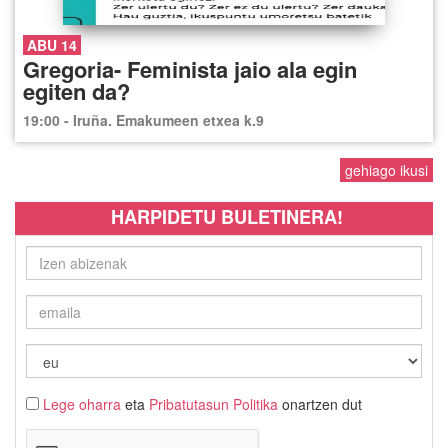
ABU 14
Gregoria- Feminista jaio ala egin
egiten da?
19:00 - Iruña. Emakumeen etxea k.9
gehiago ikusi
HARPIDETU BULETINERA!
Lege oharra
eta
Pribatutasun Politika
onartzen dut