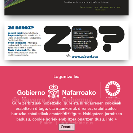
Laguntzailea
Gure zerbitzuak hobetzeko, gure eta hirugarrenen cookieak
erabiltzen ditugu, eta iraunkorrak direnez, erabiltzaileei
Colabora
buruzko estatistikak ematen dizkigute. Nabigatzen jarraitzen
baduzu, cookie horiek erabiltzea onartzen duzu.
info +
Elaide | info@elaide.eus