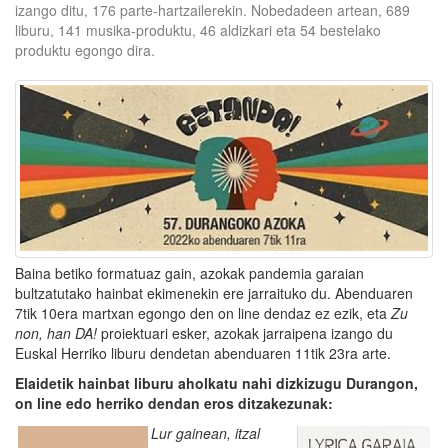
izango ditu, 176 parte-hartzailerekin. Nobedadeen artean, 689
liburu, 141 musika-produktu, 46 aldizkari eta 54 bestelako
produktu egongo dira.
Baina betiko formatuaz gain, azokak pandemia garaian
bultzatutako hainbat ekimenekin ere jarraituko du. Abenduaren
7tik 10era martxan egongo den on line dendaz ez ezik, eta
Zu
non, han DA!
proiektuari esker, azokak jarraipena izango du
Euskal Herriko liburu dendetan abenduaren 11tik 23ra arte.
Elaidetik hainbat liburu aholkatu nahi dizkizugu
Durangon,
on line edo herriko dendan eros ditzakezunak:
Lur gainean, itzal