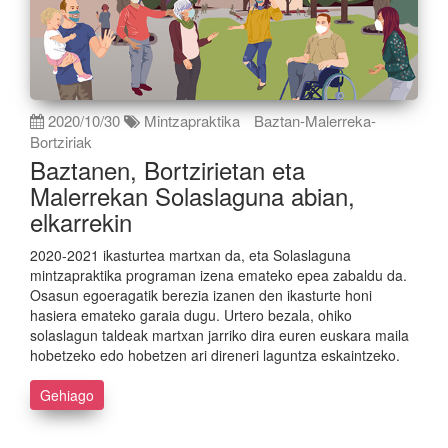
2020/10/30
Mintzapraktika
Baztan-Malerreka-
Bortziriak
Baztanen, Bortzirietan eta
Malerrekan Solaslaguna abian,
elkarrekin
2020-2021 ikasturtea martxan da, eta Solaslaguna
mintzapraktika programan izena emateko epea zabaldu da.
Osasun egoeragatik berezia izanen den ikasturte honi
hasiera emateko garaia dugu. Urtero bezala, ohiko
solaslagun taldeak martxan jarriko dira euren euskara maila
hobetzeko edo hobetzen ari direneri laguntza eskaintzeko.
Gehiago