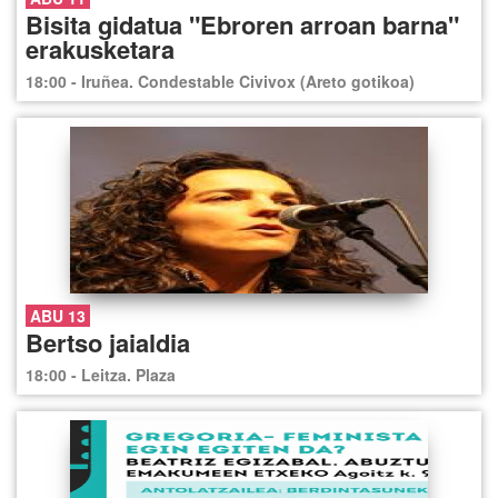
Bisita gidatua "Ebroren arroan barna"
erakusketara
18:00 - Iruñea. Condestable Civivox (Areto gotikoa)
ABU 13
Bertso jaialdia
18:00 - Leitza. Plaza