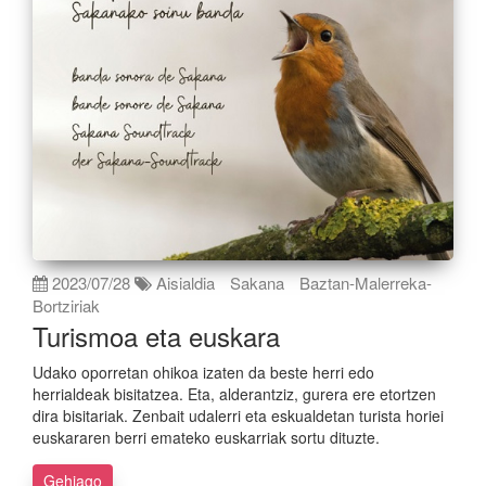
2023/07/28
Aisialdia
Sakana
Baztan-Malerreka-
Bortziriak
Turismoa eta euskara
Udako oporretan ohikoa izaten da beste herri edo
herrialdeak bisitatzea. Eta, alderantziz, gurera ere etortzen
dira bisitariak. Zenbait udalerri eta eskualdetan turista horiei
euskararen berri emateko euskarriak sortu dituzte.
Gehiago