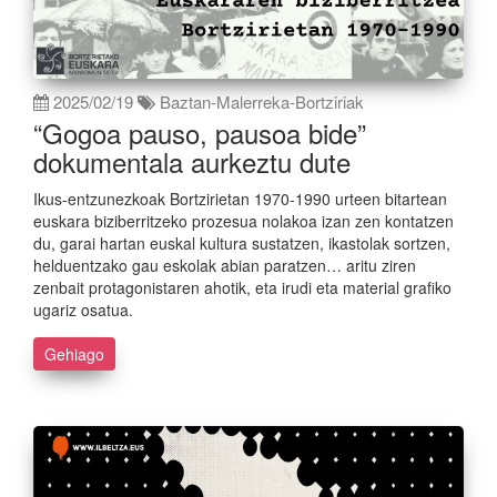
2025/02/19
Baztan-Malerreka-Bortziriak
“Gogoa pauso, pausoa bide”
dokumentala aurkeztu dute
Ikus-entzunezkoak Bortzirietan 1970-1990 urteen bitartean
euskara biziberritzeko prozesua nolakoa izan zen kontatzen
du, garai hartan euskal kultura sustatzen, ikastolak sortzen,
helduentzako gau eskolak abian paratzen… aritu ziren
zenbait protagonistaren ahotik, eta irudi eta material grafiko
ugariz osatua.
Gehiago