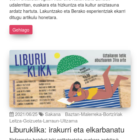
udalerritan, euskara eta hizkuntza eta kultur aniztasuna
ardatz hartuta. Lakuntzako eta Berako esperientziak ekarri
ditugu artikulu honetara.
Gehiago
2021/06/25
Sakana
Baztan-Malerreka-Bortziriak
Leitza-Goizueta-Larraun-Ultzama
Liburuklika: irakurri eta elkarbanatu
Nafarroako hainbat toki entitateetako euskara zerbitzuk