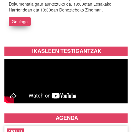
Dokumentala gaur aurkeztuko da, 19:00etan Lesakako
Harriondoan eta 19:30ean Doneztebeko Zineman.
Gehiago
IKASLEEN TESTIGANTZAK
AGENDA
ABU 11