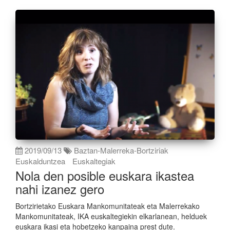
2019/09/13
Baztan-Malerreka-Bortziriak
Euskalduntzea
Euskaltegiak
Nola den posible euskara ikastea
nahi izanez gero
Bortzirietako Euskara Mankomunitateak eta Malerrekako
Mankomunitateak, IKA euskaltegiekin elkarlanean, helduek
euskara ikasi eta hobetzeko kanpaina prest dute.