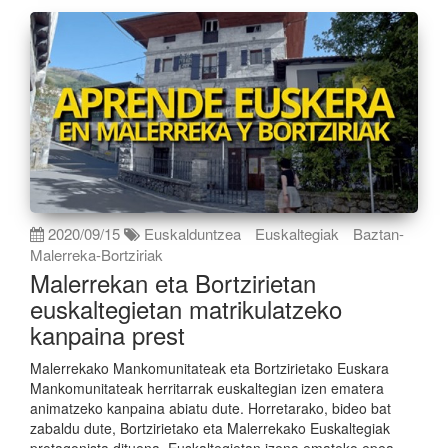
2020/09/15
Euskalduntzea
Euskaltegiak
Baztan-
Malerreka-Bortziriak
Malerrekan eta Bortzirietan
euskaltegietan matrikulatzeko
kanpaina prest
Malerrekako Mankomunitateak eta Bortzirietako Euskara
Mankomunitateak herritarrak euskaltegian izen ematera
animatzeko kanpaina abiatu dute. Horretarako, bideo bat
zabaldu dute, Bortzirietako eta Malerrekako Euskaltegiak