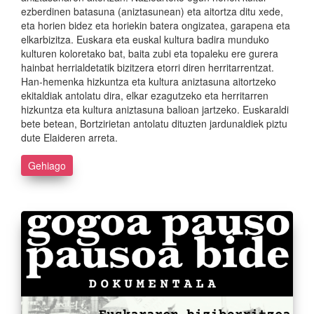
ezberdinen batasuna (aniztasunean) eta aitortza ditu xede,
eta horien bidez eta horiekin batera ongizatea, garapena eta
elkarbizitza. Euskara eta euskal kultura badira munduko
kulturen koloretako bat, baita zubi eta topaleku ere gurera
hainbat herrialdetatik bizitzera etorri diren herritarrentzat.
Han-hemenka hizkuntza eta kultura aniztasuna aitortzeko
ekitaldiak antolatu dira, elkar ezagutzeko eta herritarren
hizkuntza eta kultura aniztasuna balioan jartzeko. Euskaraldi
bete betean, Bortzirietan antolatu dituzten jardunaldiek piztu
dute Elaideren arreta.
Gehiago