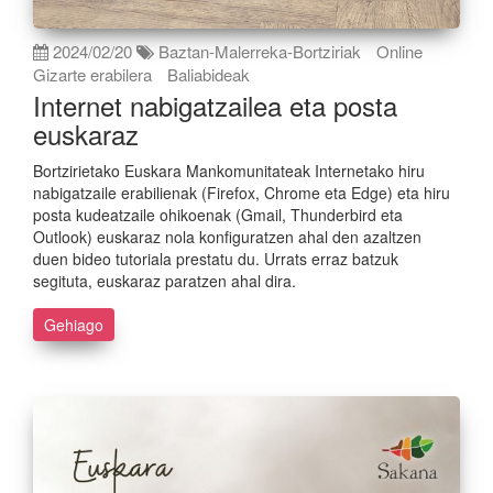
2024/02/20
Baztan-Malerreka-Bortziriak
Online
Gizarte erabilera
Baliabideak
Internet nabigatzailea eta posta
euskaraz
Bortzirietako Euskara Mankomunitateak Internetako hiru
nabigatzaile erabilienak (Firefox, Chrome eta Edge) eta hiru
posta kudeatzaile ohikoenak (Gmail, Thunderbird eta
Outlook) euskaraz nola konfiguratzen ahal den azaltzen
duen bideo tutoriala prestatu du. Urrats erraz batzuk
segituta, euskaraz paratzen ahal dira.
Gehiago