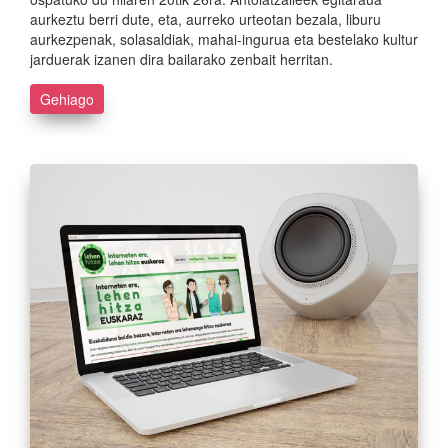
aurkeztu berri dute, eta, aurreko urteotan bezala, liburu
aurkezpenak, solasaldiak, mahai-ingurua eta bestelako kultur
jarduerak izanen dira bailarako zenbait herritan.
Gehiago