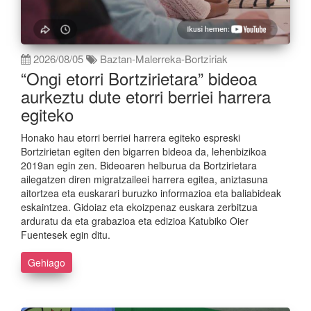
2026/08/05
Baztan-Malerreka-Bortziriak
“Ongi etorri Bortzirietara” bideoa
aurkeztu dute etorri berriei harrera
egiteko
Honako hau etorri berriei harrera egiteko espreski
Bortzirietan egiten den bigarren bideoa da, lehenbizikoa
2019an egin zen. Bideoaren helburua da Bortzirietara
ailegatzen diren migratzaileei harrera egitea, aniztasuna
aitortzea eta euskarari buruzko informazioa eta baliabideak
eskaintzea. Gidoiaz eta ekoizpenaz euskara zerbitzua
arduratu da eta grabazioa eta edizioa Katubiko Oier
Fuentesek egin ditu.
Gehiago