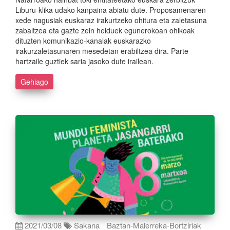
Liburu-klika udako kanpaina abiatu dute. Proposamenaren
xede nagusiak euskaraz irakurtzeko ohitura eta zaletasuna
zabaltzea eta gazte zein helduek egunerokoan ohikoak
dituzten komunikazio-kanalak euskarazko
irakurzaletasunaren mesedetan erabiltzea dira. Parte
hartzaile guztiek saria jasoko dute irailean.
Gehiago
2021/03/08
Sakana
Baztan-Malerreka-Bortziriak