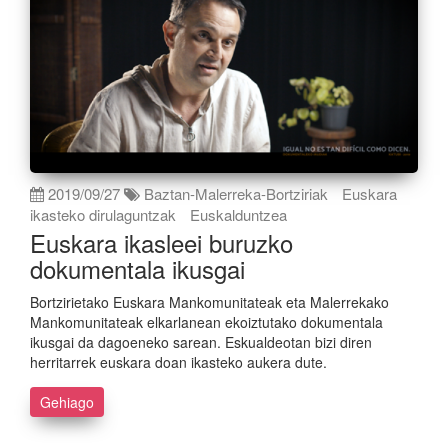
2019/09/27
Baztan-Malerreka-Bortziriak
Euskara
ikasteko dirulaguntzak
Euskalduntzea
Euskara ikasleei buruzko
dokumentala ikusgai
Bortzirietako Euskara Mankomunitateak eta Malerrekako
Mankomunitateak elkarlanean ekoiztutako dokumentala
ikusgai da dagoeneko sarean. Eskualdeotan bizi diren
herritarrek euskara doan ikasteko aukera dute.
Gehiago