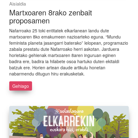
Aisialdia
Martxoaren 8rako zenbait
proposamen
Nafarroako 25 toki entitatek elkarlanean landu dute
martxoaren 8ko emakumeen nazioarteko eguna. “Mundu
feminista planeta jasangarri baterako” lelopean, programazio
zabala prestatu dute Nafarroako herri askotan. Jarduera
horietako gehienak martxoaren 8aren inguruan eginen
badira ere, badira ia hilabete osoa hartuko duten ekitaldi
batzuk ere. Horien artean daude artikulu honetan
nabarmendu ditugun hiru erakusketak.
Gehiago