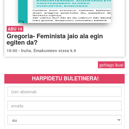
ABU 14
Gregoria- Feminista jaio ala egin
egiten da?
19:00 - Iruña. Emakumeen etxea k.9
gehiago ikusi
HARPIDETU BULETINERA!