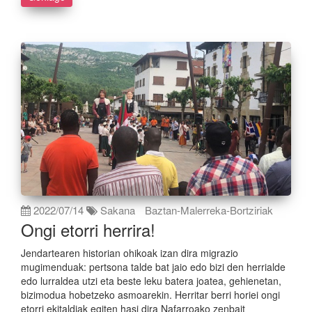
2022/07/14
Sakana
Baztan-Malerreka-Bortziriak
Ongi etorri herrira!
Jendartearen historian ohikoak izan dira migrazio
mugimenduak: pertsona talde bat jaio edo bizi den herrialde
edo lurraldea utzi eta beste leku batera joatea, gehienetan,
bizimodua hobetzeko asmoarekin. Herritar berri horiei ongi
etorri ekitaldiak egiten hasi dira Nafarroako zenbait