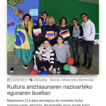
2025/05/21
Aisialdia
Baztan-Malerreka-Bortziriak
Kultura aniztasunaren nazioarteko
egunaren bueltan
Maiatzaren 21a data seinalatua da munduko kultur
aniztasunaren aitortzan. Nazioarteko egun honek kultur