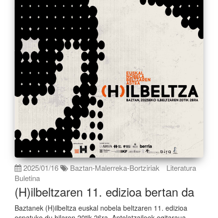
2025/01/16
Baztan-Malerreka-Bortziriak
Literatura
Buletina
(H)ilbeltzaren 11. edizioa bertan da
Baztanek (H)ilbeltza euskal nobela beltzaren 11. edizioa
ospatuko du hilaren 20tik 26ra. Antolatzaileek egitaraua