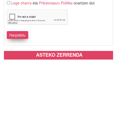
Lege oharra
eta
Pribatutasun Politika
onartzen dut
ASTEKO ZERRENDA