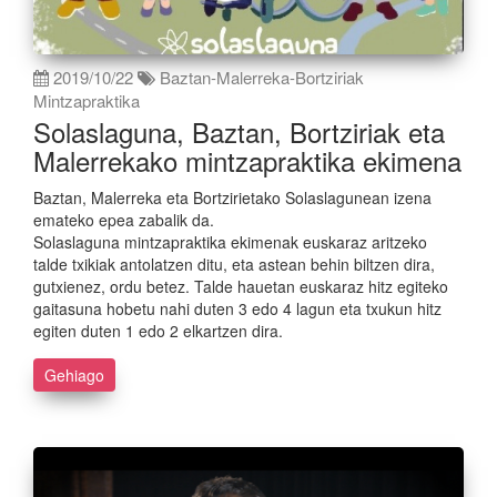
2019/10/22
Baztan-Malerreka-Bortziriak
Mintzapraktika
Solaslaguna, Baztan, Bortziriak eta
Malerrekako mintzapraktika ekimena
Baztan, Malerreka eta Bortzirietako Solaslagunean izena
emateko epea zabalik da.
Solaslaguna mintzapraktika ekimenak euskaraz aritzeko
talde txikiak antolatzen ditu, eta astean behin biltzen dira,
gutxienez, ordu betez. Talde hauetan euskaraz hitz egiteko
gaitasuna hobetu nahi duten 3 edo 4 lagun eta txukun hitz
egiten duten 1 edo 2 elkartzen dira.
Gehiago