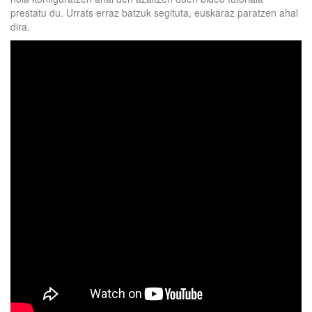
prestatu du. Urrats erraz batzuk segituta, euskaraz paratzen ahal
dira.