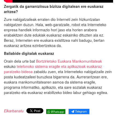
Zergatik da garrantzitsua bizitza digitalean ere euskaraz
aritzea?
Zure nabigatzaileak erraten dio Interneti zein hizkuntzatan
nabigatzen duzun. Hala, web-garatzaile, robot eta Interneteko
enpresa handiek informazio hori jaso eta horien arabera
erabakitzen dute edukiak euskaraz eskainiko dituzten ala ez.
Beraz, Interneten ere euskara existitzea nahi badugu, bertan
euskaraz aritzea ezinbertzekoa da.
Baliabide digitalak euskaraz
Orain dela urte bat
Bortzirietako Euskara Mankomunitateak
eskuko
telefonoko sistema eragile eta aplikazioak euskaraz
paratzeko bideoa
zabaldu zuen, eta Interneteko nabigatzaile zein
posta kudeatzaileei buruzkoa bigarrena da. Aurrerantzean ere,
euskara mankomunitatearen asmoa da sistema eragile,
programa informatiko, aplikazio, eta sare sozialak euskaraz
paratzeko eta euskaraz erabiltzeko bideo labur gehiago egitea.
Elkarbanatu
Telegram
Whatsapp