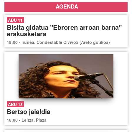
AGENDA
ABU 11
Bisita gidatua "Ebroren arroan barna"
erakusketara
18:00 - Iruñea. Condestable Civivox (Areto gotikoa)
ABU 13
Bertso jaialdia
18:00 - Leitza. Plaza