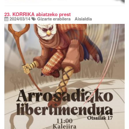
23. KORRIKA abiatzeko prest
2024/03/14
Gizarte erabilera
Aisialdia