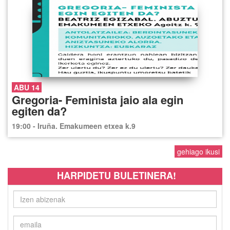
ABU 14
Gregoria- Feminista jaio ala egin
egiten da?
19:00 - Iruña. Emakumeen etxea k.9
gehiago ikusi
HARPIDETU BULETINERA!