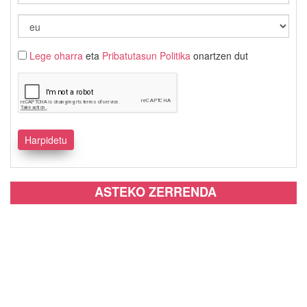
Lege oharra
eta
Pribatutasun Politika
onartzen dut
ASTEKO ZERRENDA