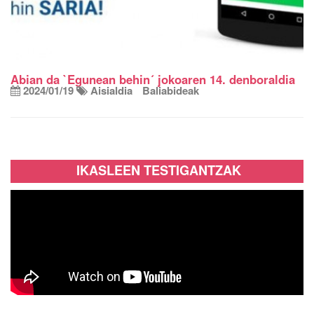
Abian da `Egunean behin´ jokoaren 14. denboraldia
2024/01/19
Aisialdia
Baliabideak
IKASLEEN TESTIGANTZAK