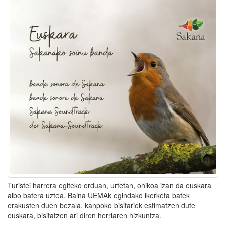
Turistei harrera egiteko orduan, urtetan, ohikoa izan da euskara
albo batera uztea. Baina UEMAk egindako ikerketa batek
erakusten duen bezala, kanpoko bisitariek estimatzen dute
euskara, bisitatzen ari diren herriaren hizkuntza.