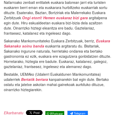
Nafarroako zenbait entitatek euskara balorean jarri eta turisten
euskaren berri eman eta euskarara hurbiltzeko euskarriak sortu
dituzte. Esaterako, Baztan, Bortziriak eta Malerrekako Euskara
Zerbitzuek
Ongi etorri! Hemen euskaraz bizi gara
argitalpena
egin dute. Hiru eskualdeetan euskara bizi-bizia dela azaltzen
dute. Oinarrizko hiztegi eleanitza ere badu. Gaztelaniaz,
frantsesez, katalanez eta ingelesez dago.
Sakanako Mankomunitateko Euskara Zerbitzuak, berriz,
Euskara
Sakanako soinu banda
euskarria argitaratu du. Bisitariak,
Sakanako ingurune naturala, herrietako ondarea eta bertako
gastronomia ez ezik, euskara ere ezagutzera gonbidatzen dituzte.
Horretarako, hiztegia ere badute. Euskaraz, katalanez, galegoz,
gaztelaniaz, frantsesez, ingelesez eta alemanez dago.
Bestalde, UEMAko (Udalerri Euskaldunen Mankomunitatea)
udalerriek
Bertatik bertara
kanpainarekin bat egin dute. Bertako
ostatu eta jatetxe askotan mahai-gainekoak aurkituko dituzue,
oinarrizko hiztegiarekin.
Elkarbanatu
Telegram
Whatsapp