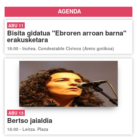
AGENDA
ABU 11
Bisita gidatua "Ebroren arroan barna"
erakusketara
18:00 - Iruñea. Condestable Civivox (Areto gotikoa)
ABU 13
Bertso jaialdia
18:00 - Leitza. Plaza