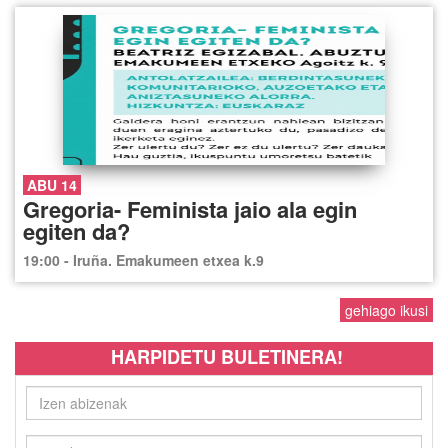
ABU 14
Gregoria- Feminista jaio ala egin
egiten da?
19:00 - Iruña. Emakumeen etxea k.9
gehiago ikusi
HARPIDETU BULETINERA!