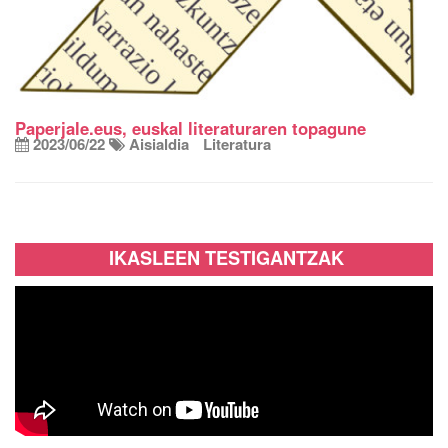
Paperjale.eus, euskal literaturaren topagune
2023/06/22
Aisialdia
Literatura
IKASLEEN TESTIGANTZAK