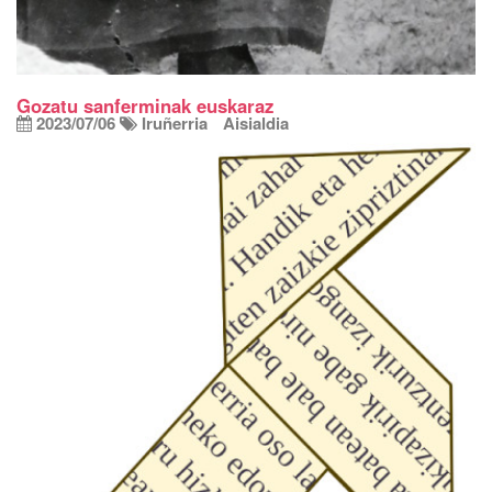
Gozatu sanferminak euskaraz
2023/07/06
Iruñerria
Aisialdia