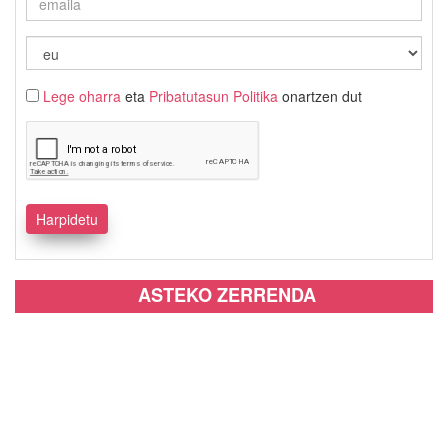
Lege oharra
eta
Pribatutasun Politika
onartzen dut
ASTEKO ZERRENDA