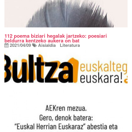
112 poema biziari hegalak jartzeko: poesiari
beldurra kentzeko aukera on bat
2021/04/09
Aisialdia
Literatura