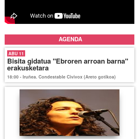
AGENDA
ABU 11
Bisita gidatua "Ebroren arroan barna"
erakusketara
18:00 - Iruñea. Condestable Civivox (Areto gotikoa)