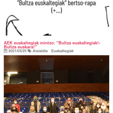
AEK euskaltegiak mintzo: "Bultza euskaltegiak!-
Bultza euskara!"
2021/03/25
Aisialdia
Euskaltegiak