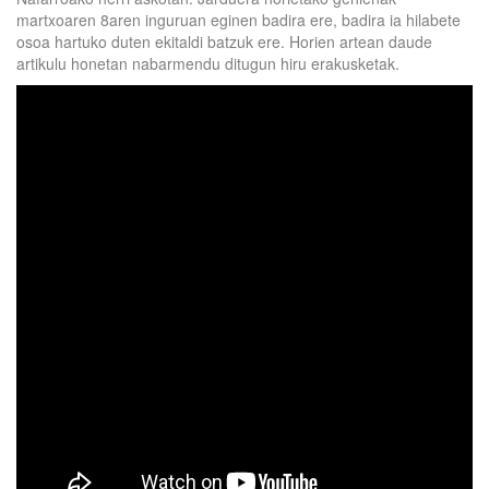
martxoaren 8aren inguruan eginen badira ere, badira ia hilabete
osoa hartuko duten ekitaldi batzuk ere. Horien artean daude
artikulu honetan nabarmendu ditugun hiru erakusketak.