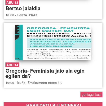
ABU 13
Bertso jaialdia
18:00 - Leitza. Plaza
ABU 14
Gregoria- Feminista jaio ala egin
egiten da?
19:00 - Iruña. Emakumeen etxea k.9
gehiago ikusi
HARPIDETU BULETINERA!