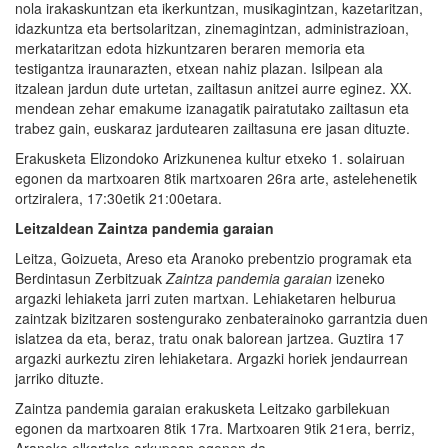
nola irakaskuntzan eta ikerkuntzan, musikagintzan, kazetaritzan,
idazkuntza eta bertsolaritzan, zinemagintzan, administrazioan,
merkataritzan edota hizkuntzaren beraren memoria eta
testigantza iraunarazten, etxean nahiz plazan. Isilpean ala
itzalean jardun dute urtetan, zailtasun anitzei aurre eginez. XX.
mendean zehar emakume izanagatik pairatutako zailtasun eta
trabez gain, euskaraz jardutearen zailtasuna ere jasan dituzte.
Erakusketa Elizondoko Arizkunenea kultur etxeko 1. solairuan
egonen da martxoaren 8tik martxoaren 26ra arte, astelehenetik
ortziralera, 17:30etik 21:00etara.
Leitzaldean Zaintza pandemia garaian
Leitza, Goizueta, Areso eta Aranoko prebentzio programak eta
Berdintasun Zerbitzuak
Zaintza pandemia garaian
izeneko
argazki lehiaketa jarri zuten martxan. Lehiaketaren helburua
zaintzak bizitzaren sostengurako zenbaterainoko garrantzia duen
islatzea da eta, beraz, tratu onak balorean jartzea. Guztira 17
argazki aurkeztu ziren lehiaketara. Argazki horiek jendaurrean
jarriko dituzte.
Zaintza pandemia garaian erakusketa Leitzako garbilekuan
egonen da martxoaren 8tik 17ra. Martxoaren 9tik 21era, berriz,