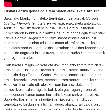
Euskal Herriko genealogia feministen erakusketa Arbizun
Sakanako Mankomunitateko Berdintasun Zerbitzuak
Gorputz
Grafiak, Memoria feministaren marruak
erakusketa antolatu du
Arbizun. Erakusketaren helburua Euskal Herri Mugimendu
Feministaren ibilbidea irudikatzea da, gure genealogia feministak.
Euskal Herriko Mugimendu Feministaren kronika bat
liburua
oinarri hartuta, hainbat eduki eta material grafiko eskainiko ditu:
antolaketa ereduak, jardunaldiak, eztabaidak, aldarrikapenak eta
lan-molde nagusiak bildu dituzte, 60ko eta 70eko hamarkadetatik
gaur egunera arte.
Erakusketa Emagin ikerketa eta dokumentazio zentro feministak
prestatu du. Honela aurkezten dute erakusketa: “Iraultza txiki bat
egin nahi dugu Gorputz Grafiak Memoria feministaren marruak
erakusketarekin; izan ere, memoria erresistentzia praktika bat da.
Ez bakarrik errelato ofizialek kontuan hartu ez duten hori
barnebiltzeko saiakeragatik, baizik eta gaur egun garena eta
etorkizunean izanen garen horrekin, jokoan sartzen garelako.
Subjektu, harreman eta iruditeri berriak sortu nahi ditugu;
izendatzeko beldurra eraitsi nahi dugu; ahanzturari galga jarri.
Jakin badakigu ahanzturak memoriaz josita dauden bezalaxe