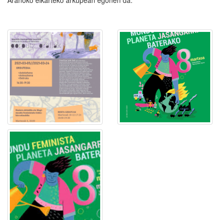
Aranoko elkarteko arkupean egonen da.