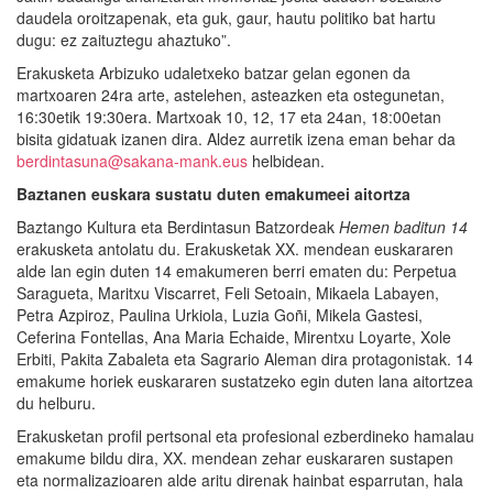
daudela oroitzapenak, eta guk, gaur, hautu politiko bat hartu
dugu: ez zaituztegu ahaztuko”.
Erakusketa Arbizuko udaletxeko batzar gelan egonen da
martxoaren 24ra arte, astelehen, asteazken eta ostegunetan,
16:30etik 19:30era. Martxoak 10, 12, 17 eta 24an, 18:00etan
bisita gidatuak izanen dira. Aldez aurretik izena eman behar da
berdintasuna@sakana-mank.eus
helbidean.
Baztanen euskara sustatu duten emakumeei aitortza
Baztango Kultura eta Berdintasun Batzordeak
Hemen baditun 14
erakusketa antolatu du. Erakusketak XX. mendean euskararen
alde lan egin duten 14 emakumeren berri ematen du: Perpetua
Saragueta, Maritxu Viscarret, Feli Setoain, Mikaela Labayen,
Petra Azpiroz, Paulina Urkiola, Luzia Goñi, Mikela Gastesi,
Ceferina Fontellas, Ana Maria Echaide, Mirentxu Loyarte, Xole
Erbiti, Pakita Zabaleta eta Sagrario Aleman dira protagonistak. 14
emakume horiek euskararen sustatzeko egin duten lana aitortzea
du helburu.
Erakusketan profil pertsonal eta profesional ezberdineko hamalau
emakume bildu dira, XX. mendean zehar euskararen sustapen
eta normalizazioaren alde aritu direnak hainbat esparrutan, hala