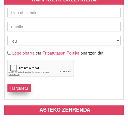
Lege oharra
eta
Pribatutasun Politika
onartzen dut
ASTEKO ZERRENDA