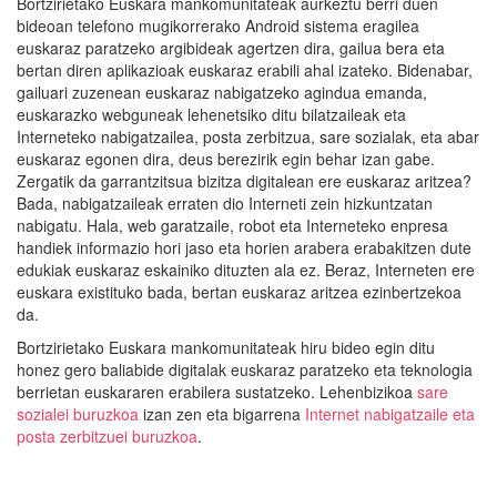
Bortzirietako Euskara mankomunitateak aurkeztu berri duen
bideoan telefono mugikorrerako Android sistema eragilea
euskaraz paratzeko argibideak agertzen dira, gailua bera eta
bertan diren aplikazioak euskaraz erabili ahal izateko. Bidenabar,
gailuari zuzenean euskaraz nabigatzeko agindua emanda,
euskarazko webguneak lehenetsiko ditu bilatzaileak eta
Interneteko nabigatzailea, posta zerbitzua, sare sozialak, eta abar
euskaraz egonen dira, deus berezirik egin behar izan gabe.
Zergatik da garrantzitsua bizitza digitalean ere euskaraz aritzea?
Bada, nabigatzaileak erraten dio Interneti zein hizkuntzatan
nabigatu. Hala, web garatzaile, robot eta Interneteko enpresa
handiek informazio hori jaso eta horien arabera erabakitzen dute
edukiak euskaraz eskainiko dituzten ala ez. Beraz, Interneten ere
euskara existituko bada, bertan euskaraz aritzea ezinbertzekoa
da.
Bortzirietako Euskara mankomunitateak hiru bideo egin ditu
honez gero baliabide digitalak euskaraz paratzeko eta teknologia
berrietan euskararen erabilera sustatzeko. Lehenbizikoa
sare
sozialei buruzkoa
izan zen eta bigarrena
Internet nabigatzaile eta
posta zerbitzuei buruzkoa
.