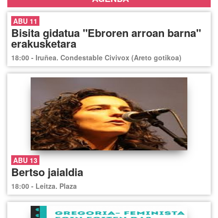
ABU 11
Bisita gidatua "Ebroren arroan barna"
erakusketara
18:00 - Iruñea. Condestable Civivox (Areto gotikoa)
ABU 13
Bertso jaialdia
18:00 - Leitza. Plaza