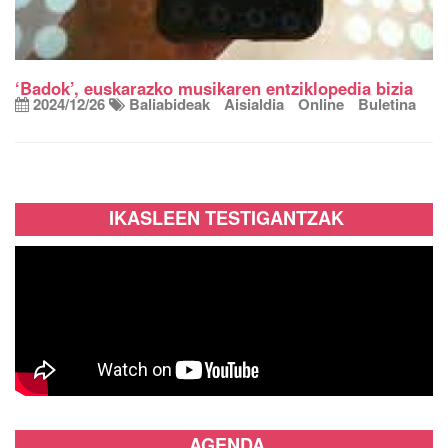
‘Badok’, euskarazko musikaren entziklopedia bizia
2024/12/26
Baliabideak
Aisialdia
Online
Buletina
IKASLEEN TESTIGANTZAK
AGENDA