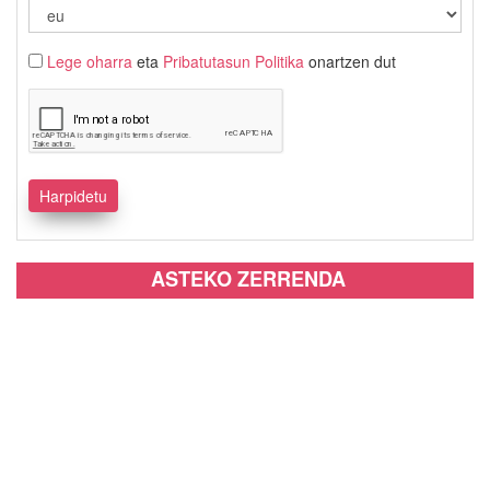
Lege oharra
eta
Pribatutasun Politika
onartzen dut
ASTEKO ZERRENDA