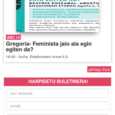
ABU 14
Gregoria- Feminista jaio ala egin
egiten da?
19:00 - Iruña. Emakumeen etxea k.9
gehiago ikusi
HARPIDETU BULETINERA!