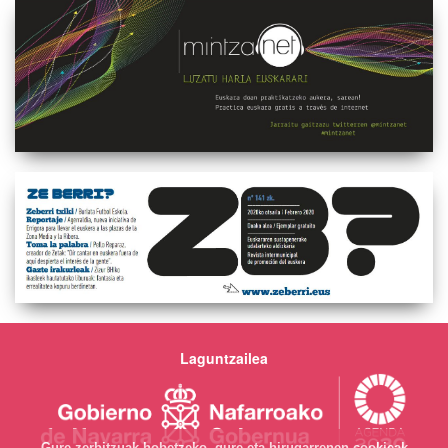
Laguntzailea
Gure zerbitzuak hobetzeko, gure eta hirugarrenen cookieak