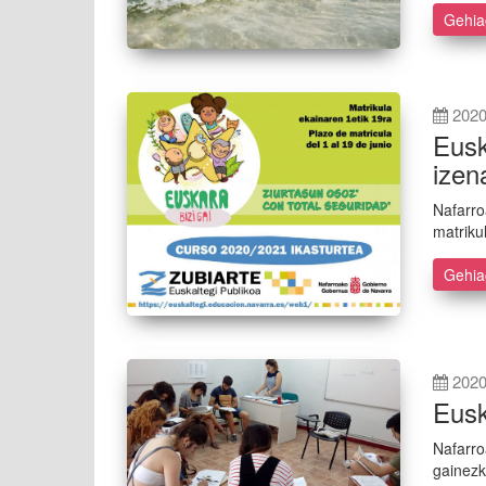
Gehi
2020
Eusk
izen
Nafarro
matriku
Gehi
2020
Eusk
Nafarro
gainezk