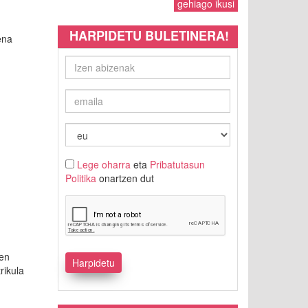
gehiago ikusi
HARPIDETU BULETINERA!
ena
Lege oharra
eta
Pribatutasun
Politika
onartzen dut
ren
rikula