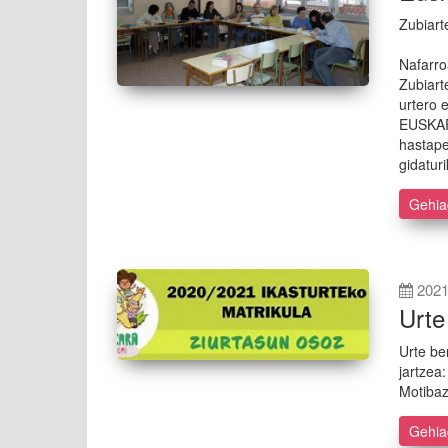
Zubiarte
Nafarro
Zubiart
urtero
EUSKAR
hastape
gidaturi
Gehi
2021
Urte
Urte be
jartzea:
Motibaz
Gehi