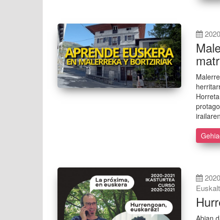
2020
Male
matr
Malerre
herrita
Horreta
protago
irailare
Gehi
2020
Euskal
Hurr
Abian d