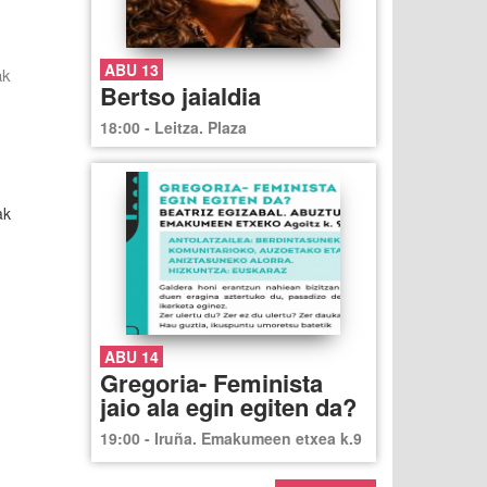
ABU 13
ak
Bertso jaialdia
18:00 - Leitza. Plaza
ak
ABU 14
Gregoria- Feminista
jaio ala egin egiten da?
19:00 - Iruña. Emakumeen etxea k.9