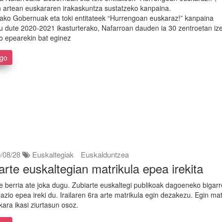
 artean euskararen irakaskuntza sustatzeko kanpaina.
ako Gobernuak eta toki entitateek “Hurrengoan euskaraz!” kanpaina
u dute 2020-2021 ikasturterako, Nafarroan dauden ia 30 zentroetan iz
 epearekin bat eginez
ago
/08/28
Euskaltegiak
Euskalduntzea
arte euskaltegian matrikula epea irekita
te berria ate joka dugu. Zubiarte euskaltegi publikoak dagoeneko bigar
lazio epea ireki du. Irailaren 6ra arte matrikula egin dezakezu. Egin mat
kara ikasi ziurtasun osoz.