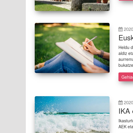
2020
Eusk
Heldu d
aldiz e
aurrema
bukatze
Gehi
2020
IKA 
Ikastur
AEK eta