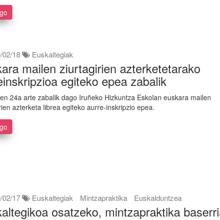
ago
/02/18
Euskaltegiak
ara mailen ziurtagirien azterketetarako
einskripzioa egiteko epea zabalik
ren 24a arte zabalik dago Iruñeko Hizkuntza Eskolan euskara mailen
irien azterketa librea egiteko aurre-inskripzio epea.
ago
/02/17
Euskaltegiak
Mintzapraktika
Euskalduntzea
altegikoa osatzeko, mintzapraktika baserr