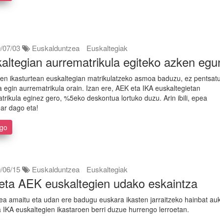
/07/03
Euskalduntzea
Euskaltegiak
altegian aurrematrikula egiteko azken eg
en ikasturtean euskaltegian matrikulatzeko asmoa baduzu, ez pentsatu
ta egin aurrematrikula orain. Izan ere, AEK eta IKA euskaltegietan
trikula eginez gero, %5eko deskontua lortuko duzu. Arin ibili, epea
ar dago eta!
ago
/06/15
Euskalduntzea
Euskaltegiak
eta AEK euskaltegien udako eskaintza
tea amaitu eta udan ere badugu euskara ikasten jarraitzeko hainbat au
 IKA euskaltegien ikastaroen berri duzue hurrengo lerroetan.