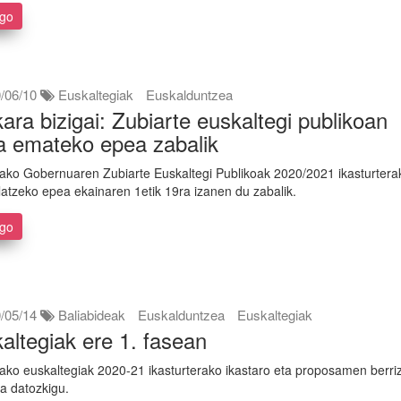
ago
/06/10
Euskaltegiak
Euskalduntzea
ara bizigai: Zubiarte euskaltegi publikoan
a emateko epea zabalik
ako Gobernuaren Zubiarte Euskaltegi Publikoak 2020/2021 ikasturtera
latzeko epea ekainaren 1etik 19ra izanen du zabalik.
ago
/05/14
Baliabideak
Euskalduntzea
Euskaltegiak
altegiak ere 1. fasean
ako euskaltegiak 2020-21 ikasturterako ikastaro eta proposamen berri
a datozkigu.