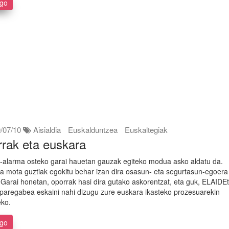
ago
/07/10
Aisialdia
Euskalduntzea
Euskaltegiak
rak eta euskara
alarma osteko garai hauetan gauzak egiteko modua asko aldatu da.
a mota guztiak egokitu behar izan dira osasun- eta segurtasun-egoera
. Garai honetan, oporrak hasi dira gutako askorentzat, eta guk, ELAIDEt
paregabea eskaini nahi dizugu zure euskara ikasteko prozesuarekin
eko.
ago