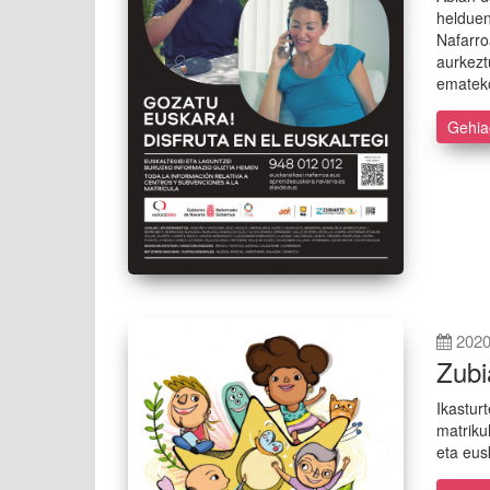
helduen
Nafarro
aurkezt
emateko
Gehi
2020
Zubi
Ikastur
matriku
eta eus