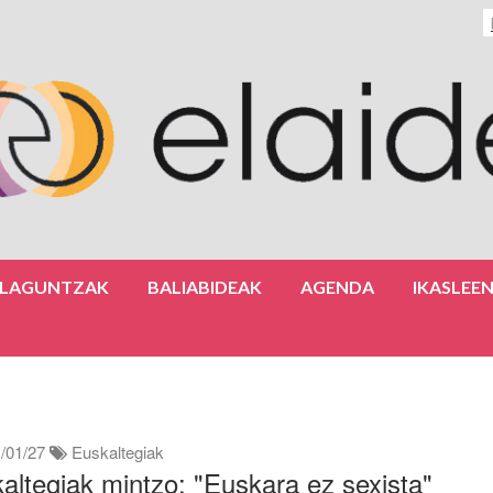
ULAGUNTZAK
BALIABIDEAK
AGENDA
IKASLEE
/01/27
Euskaltegiak
altegiak mintzo: "Euskara ez sexista"