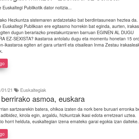
 Euskaltegi Publikotik dator notizia...
ako Hezkuntza sistemaren ardatzetako bat berdintasunean heztea da.
e Euskaltegi Publikoan ere egitasmo horrekin bat eginda, aurten, iraka
 egiten dugun berariazko prestakuntzaren barruan EGINEN AL DUGU
A EZ-SEXISTA? ikastaroa antolatu dugu eta momentu honetan 15 or
n-ikastaroa egiten ari gara urtarril eta otsailean Inma Zestau irakaslea
k.
ago
/01/21
Euskaltegiak
 berrirako asmoa, euskara
rrian sartzearekin batera, ohikoa izaten da nork bere buruari erronka b
 adibidez, kirola egin, argaldu, hizkuntzak ikasi edota erretzeari uztea.
io horri helduta, euskaltegian izena emateko garai egokia izan daiteke.
ago