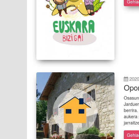
Gehi
2020
Opor
Osasun-
Jarduer
berrira
aukera 
jarraitz
Gehi