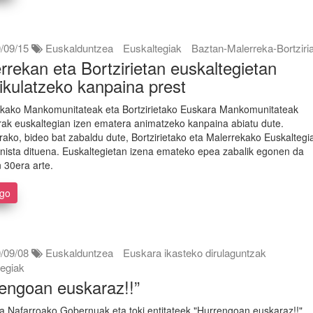
/09/15
Euskalduntzea
Euskaltegiak
Baztan-Malerreka-Bortziri
rrekan eta Bortzirietan euskaltegietan
ikulatzeko kanpaina prest
kako Mankomunitateak eta Bortzirietako Euskara Mankomunitateak
rrak euskaltegian izen ematera animatzeko kanpaina abiatu dute.
rako, bideo bat zabaldu dute, Bortzirietako eta Malerrekako Euskaltegi
nista dituena. Euskaltegietan izena emateko epea zabalik egonen da
n 30era arte.
ago
/09/08
Euskalduntzea
Euskara ikasteko dirulaguntzak
tegiak
engoan euskaraz!!”
a Nafarroako Gobernuak eta toki entitateek "Hurrengoan euskaraz!!",