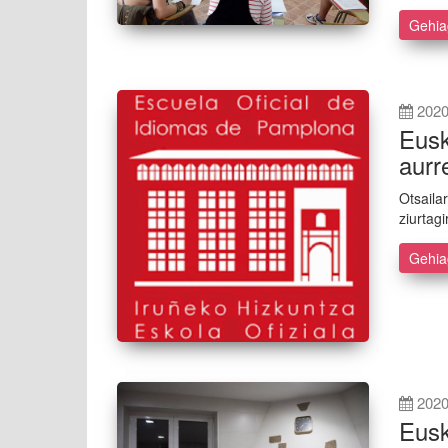
Gehi
2020
Eusk
aurr
Otsaila
ziurtag
Gehi
2020
Eusk