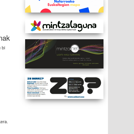
unak
 bi
kera.