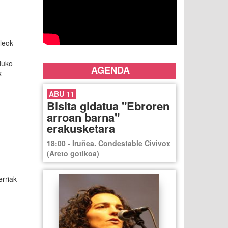
sleok
duko
AGENDA
k
ABU 11
Bisita gidatua "Ebroren
arroan barna"
erakusketara
18:00 - Iruñea. Condestable Civivox
(Areto gotikoa)
erriak