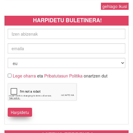
gehiago ikusi
HARPIDETU BULETINERA!
Lege oharra
eta
Pribatutasun Politika
onartzen dut