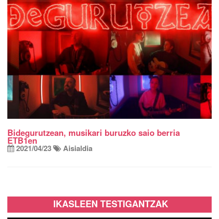
Bidegurutzean, musikari buruzko saio berria
ETB1en
2021/04/23
Aisialdia
IKASLEEN TESTIGANTZAK