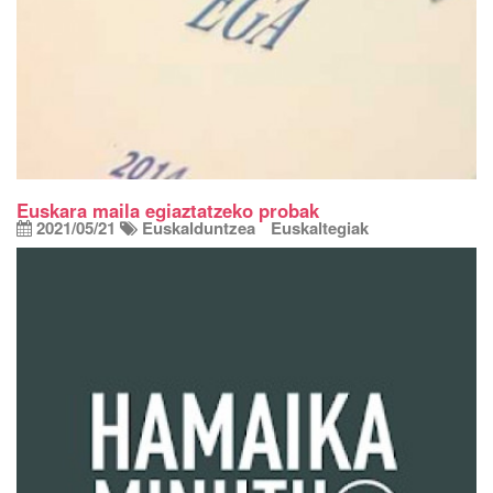
Euskara maila egiaztatzeko probak
2021/05/21
Euskalduntzea
Euskaltegiak