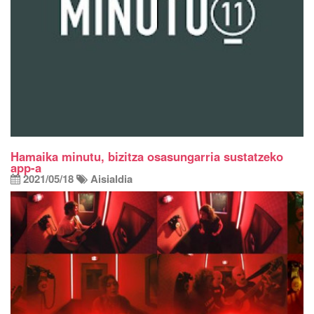
Hamaika minutu, bizitza osasungarria sustatzeko
app-a
2021/05/18
Aisialdia