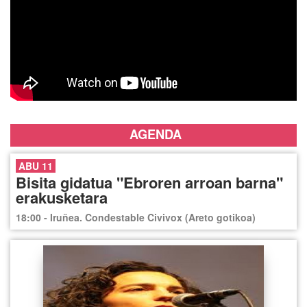
AGENDA
ABU 11
Bisita gidatua "Ebroren arroan barna"
erakusketara
18:00 - Iruñea. Condestable Civivox (Areto gotikoa)