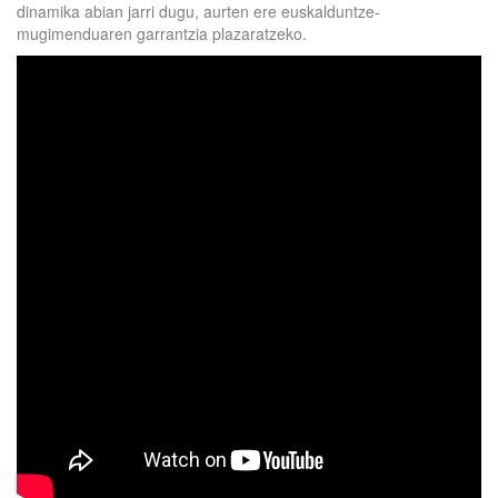
dinamika abian jarri dugu, aurten ere euskalduntze-
mugimenduaren garrantzia plazaratzeko.