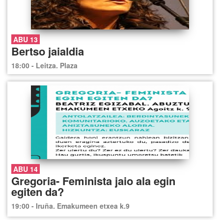
ABU 13
Bertso jaialdia
18:00 - Leitza. Plaza
ABU 14
Gregoria- Feminista jaio ala egin
egiten da?
19:00 - Iruña. Emakumeen etxea k.9