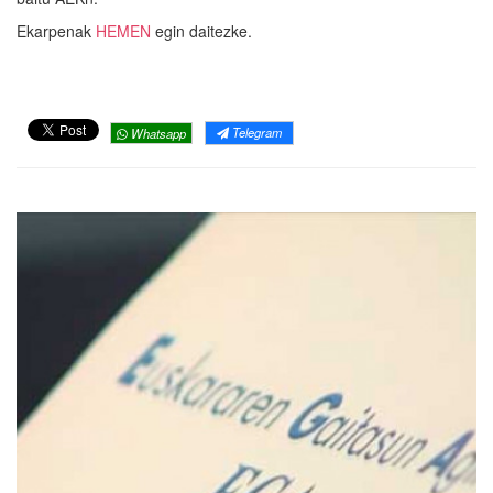
Ekarpenak
HEMEN
egin daitezke.
Telegram
Whatsapp