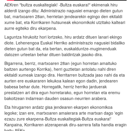
AEKren "bultza euskaltegiak! -Bultza euskara!" ekimenak hiru
alderdi izango ditu: Administrazio nagusiei emango dieten gutun
bat, martxoaren 28an, herrietan jendearekin egingo den ekitaldi
xume bat, eta Korrikaren hutsuneak ekonomikoki utzitako kalteari
aurre egiteko diru ekarpena.
Laguntza hirukoitz hori lortzeko, hiru ardatz dituen lanari ekingo
diote. Lehenengoa Euskal Herriko administrazio nagusiei bidaliko
dieten gutun bat da, eta bertan, euskalduntze-mugimenduak
datozen urteetan behar dituen baldintzak jasoko dira.
Bigarrena, berriz, martxoaren 28an (egun horretan amaituko
baitzen aurtengo Korrika), herri guztietan antolatu nahi diren
ekitaldi xumeak izango dira. Herritarren bultzada jaso nahi da eta
aurten ere euskararen lekukoa kalean egon dadin, jendearen
babesa behar dute. Horregatik, herriz herriko jarduerak
prestatzen ari dira egun horretarako, egun horretan eta eremu
bakoitzean indarrean dauden osasun-neurrien arabera.
Eta hirugarren ardatz gisa jendearen ekarpen ekonomikoa
legoke; izan ere, martxoaren amaierara arte martxan dago 'egin
ezazu zure ekarpena-Bultza euskaltegiak-Bultza euskara!'
Kanpaina, Korrikaren atzerapenak diru-sarrera falta handia eragin
baitu AEKn.