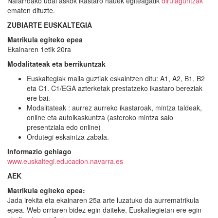
Nafarroako udal askok ikastaro hauek egiteagatik
dirulaguntzak
ematen dituzte.
ZUBIARTE EUSKALTEGIA
Matrikula egiteko epea
Ekainaren 1etik 20ra
Modalitateak eta berrikuntzak
Euskaltegiak maila guztiak eskaintzen ditu: A1, A2, B1, B2
eta C1. C1/EGA azterketak prestatzeko ikastaro bereziak
ere bai.
Modalitateak : aurrez aurreko ikastaroak, mintza taldeak,
online eta autoikaskuntza (asteroko mintza saio
presentziala edo online)
Ordutegi eskaintza zabala.
Informazio gehiago
www.euskaltegi.educacion.navarra.es
AEK
Matrikula egiteko epea:
Jada irekita eta ekainaren 25a arte luzatuko da aurrematrikula
epea. Web orriaren bidez egin daiteke. Euskaltegietan ere egin