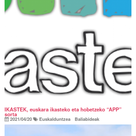
IKASTEK, euskara ikasteko eta hobetzeko “APP”
sorta
2021/04/20
Euskalduntzea
Baliabideak