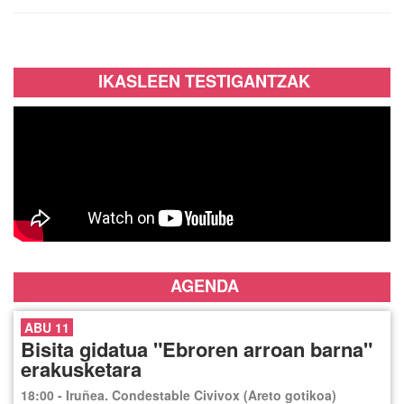
IKASLEEN TESTIGANTZAK
AGENDA
ABU 11
Bisita gidatua "Ebroren arroan barna"
erakusketara
18:00 - Iruñea. Condestable Civivox (Areto gotikoa)