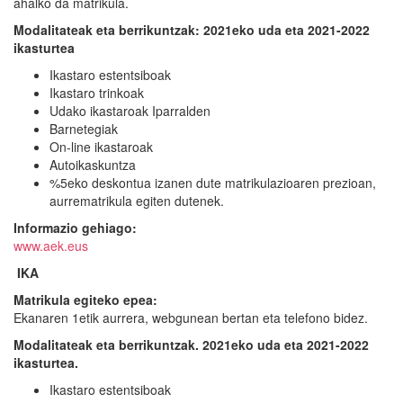
ahalko da matrikula.
Modalitateak eta berrikuntzak: 2021eko uda eta 2021-2022
ikasturtea
Ikastaro estentsiboak
Ikastaro trinkoak
Udako ikastaroak Iparralden
Barnetegiak
On-line ikastaroak
Autoikaskuntza
%5eko deskontua izanen dute matrikulazioaren prezioan,
aurrematrikula egiten dutenek.
Informazio gehiago:
www.aek.eus
IKA
Matrikula egiteko epea:
Ekanaren 1etik aurrera, webgunean bertan eta telefono bidez.
Modalitateak eta berrikuntzak. 2021eko uda eta 2021-2022
ikasturtea.
Ikastaro estentsiboak