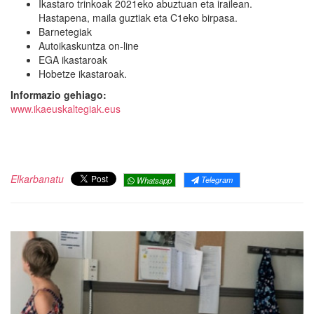
Ikastaro trinkoak 2021eko abuztuan eta irailean.
Hastapena, maila guztiak eta C1eko birpasa.
Barnetegiak
Autoikaskuntza on-line
EGA ikastaroak
Hobetze ikastaroak.
Informazio gehiago:
www.ikaeuskaltegiak.eus
Elkarbanatu
Telegram
Whatsapp