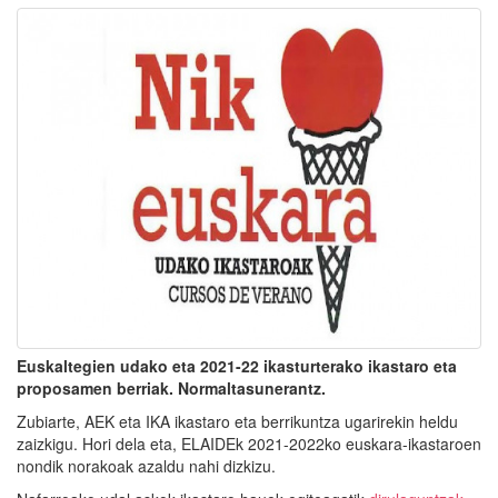
Euskaltegien udako eta 2021-22 ikasturterako ikastaro eta
proposamen berriak. Normaltasunerantz.
Zubiarte, AEK eta IKA ikastaro eta berrikuntza ugarirekin heldu
zaizkigu. Hori dela eta, ELAIDEk 2021-2022ko euskara-ikastaroen
nondik norakoak azaldu nahi dizkizu.