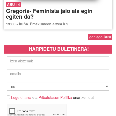
ABU 14
Gregoria- Feminista jaio ala egin
egiten da?
19:00 - Iruña. Emakumeen etxea k.9
gehiago ikusi
HARPIDETU BULETINERA!
Lege oharra
eta
Pribatutasun Politika
onartzen dut