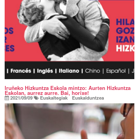
Iruñeko Hizkuntza Eskola mintzo: Aurten Hizkuntza
Eskolan, aurrez aurre. Bai, horixe!
2021/09/09
Euskaltegiak
Euskalduntzea