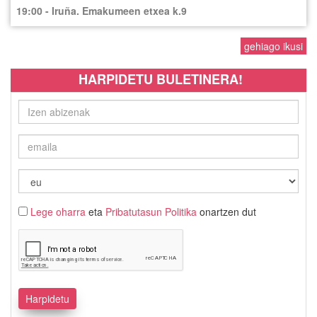
19:00 - Iruña. Emakumeen etxea k.9
gehiago ikusi
HARPIDETU BULETINERA!
Lege oharra
eta
Pribatutasun Politika
onartzen dut