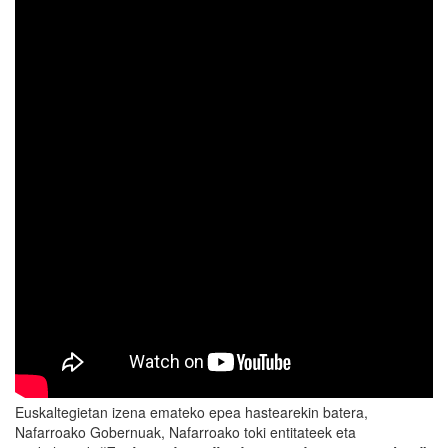
Euskaltegietan izena emateko epea hastearekin batera,
Nafarroako Gobernuak, Nafarroako toki entitateek eta