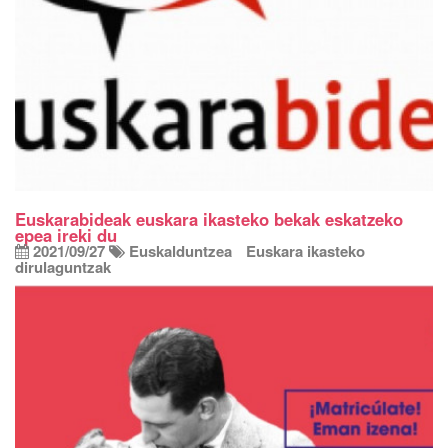
Euskarabideak euskara ikasteko bekak eskatzeko
epea ireki du
2021/09/27
Euskalduntzea
Euskara ikasteko
dirulaguntzak