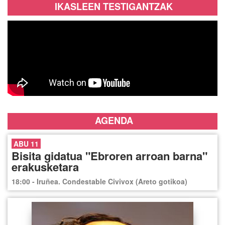
IKASLEEN TESTIGANTZAK
AGENDA
ABU 11
Bisita gidatua "Ebroren arroan barna"
erakusketara
18:00 - Iruñea. Condestable Civivox (Areto gotikoa)