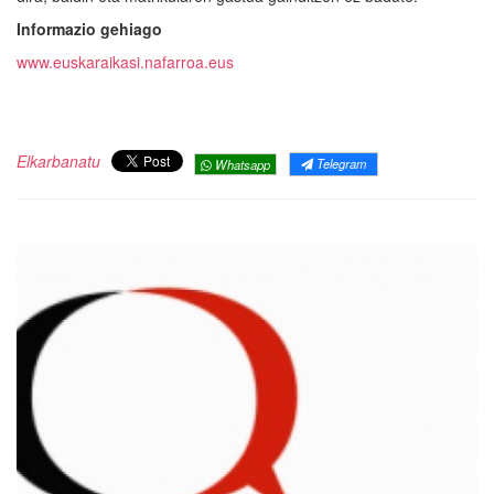
Informazio gehiago
www.euskaraikasi.nafarroa.eus
Elkarbanatu
Telegram
Whatsapp