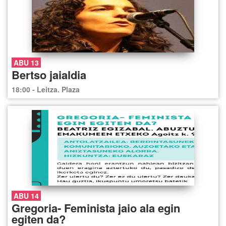
ABU 13
Bertso jaialdia
18:00 - Leitza. Plaza
ABU 14
Gregoria- Feminista jaio ala egin
egiten da?