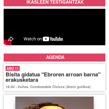
IKASLEEN TESTIGANTZAK
AGENDA
ABU 11
Bisita gidatua "Ebroren arroan barna"
erakusketara
18:00 - Iruñea. Condestable Civivox (Areto gotikoa)