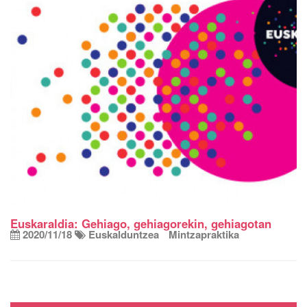
Euskaraldia: Gehiago, gehiagorekin, gehiagotan
2020/11/18
Euskalduntzea
Mintzapraktika