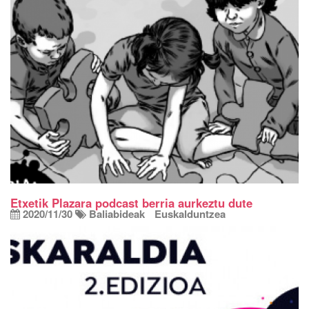
Etxetik Plazara podcast berria aurkeztu dute
2020/11/30
Baliabideak
Euskalduntzea