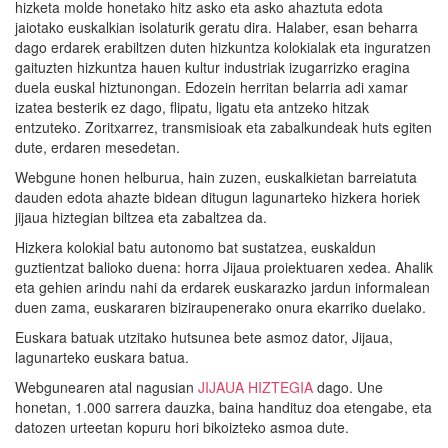
hizketa molde honetako hitz asko eta asko ahaztuta edota
jaiotako euskalkian isolaturik geratu dira. Halaber, esan beharra
dago erdarek erabiltzen duten hizkuntza kolokialak eta inguratzen
gaituzten hizkuntza hauen kultur industriak izugarrizko eragina
duela euskal hiztunongan. Edozein herritan belarria adi xamar
izatea besterik ez dago, flipatu, ligatu eta antzeko hitzak
entzuteko. Zoritxarrez, transmisioak eta zabalkundeak huts egiten
dute, erdaren mesedetan.
Webgune honen helburua, hain zuzen, euskalkietan barreiatuta
dauden edota ahazte bidean ditugun lagunarteko hizkera horiek
jijaua hiztegian biltzea eta zabaltzea da.
Hizkera kolokial batu autonomo bat sustatzea, euskaldun
guztientzat balioko duena: horra Jijaua proiektuaren xedea. Ahalik
eta gehien arindu nahi da erdarek euskarazko jardun informalean
duen zama, euskararen biziraupenerako onura ekarriko duelako.
Euskara batuak utzitako hutsunea bete asmoz dator, Jijaua,
lagunarteko euskara batua.
Webgunearen atal nagusian
JIJAUA HIZTEGIA
dago. Une
honetan, 1.000 sarrera dauzka, baina handituz doa etengabe, eta
datozen urteetan kopuru hori bikoizteko asmoa dute.