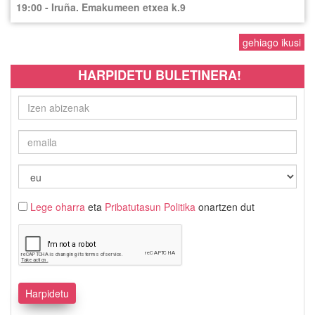
19:00 - Iruña. Emakumeen etxea k.9
gehiago ikusi
HARPIDETU BULETINERA!
Lege oharra
eta
Pribatutasun Politika
onartzen dut