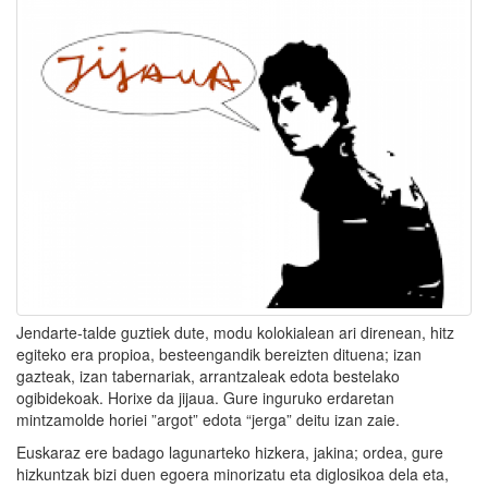
Jendarte-talde guztiek dute, modu kolokialean ari direnean, hitz
egiteko era propioa, besteengandik bereizten dituena; izan
gazteak, izan tabernariak, arrantzaleak edota bestelako
ogibidekoak. Horixe da jijaua. Gure inguruko erdaretan
mintzamolde horiei ”argot” edota “jerga” deitu izan zaie.
Euskaraz ere badago lagunarteko hizkera, jakina; ordea, gure
hizkuntzak bizi duen egoera minorizatu eta diglosikoa dela eta,