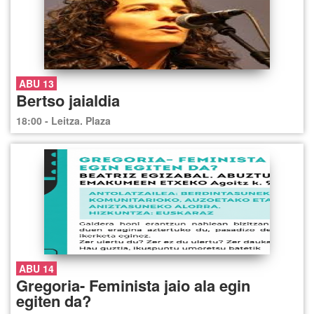
ABU 13
Bertso jaialdia
18:00 - Leitza. Plaza
ABU 14
Gregoria- Feminista jaio ala egin
egiten da?