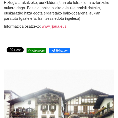
Hiztegia arakatzeko, aurkibidera joan eta letraz letra aztertzeko
aukera dago. Bestela, ohiko bilaketa-laukia erabili daiteke,
euskarazko hitza edota erdaretako baliokidearena laukian
paratuta (gaztelera, frantsesa edota ingelesa)
Informazioa osatzeko:
www.jijaua.eus
Telegram
Whatsapp