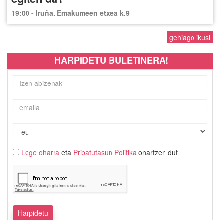
19:00 - Iruña. Emakumeen etxea k.9
gehiago ikusi
HARPIDETU BULETINERA!
Lege oharra
eta
Pribatutasun Politika
onartzen dut