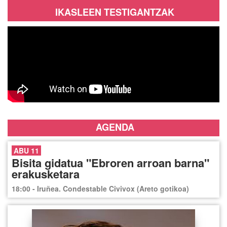
IKASLEEN TESTIGANTZAK
AGENDA
ABU 11
Bisita gidatua "Ebroren arroan barna"
erakusketara
18:00 - Iruñea. Condestable Civivox (Areto gotikoa)