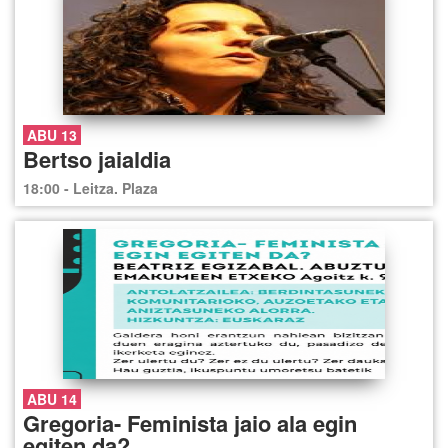
ABU 13
Bertso jaialdia
18:00 - Leitza. Plaza
ABU 14
Gregoria- Feminista jaio ala egin
egiten da?