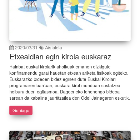
2020/03/31
Aisialdia
Etxealdian egin kirola euskaraz
Hainbat euskal kirolarik aholkuak emanen dizkigute
konfinamendu garai hauetan etxean ariketa fisikoak egiteko.
Euskarazko bideoen bidez eginen dute Euskal Kirolari
programaren barruan, euskara kirol munduan sustatzea
helburu duen egitasmoa. Dagoeneko lehenengo bideoa
sarean da xabalina jaurtitzailea den Odei Jainagaren eskutik.
Gehiago