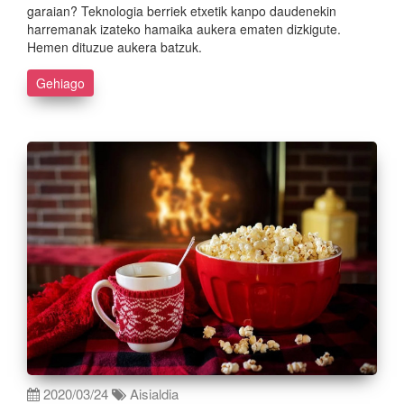
garaian? Teknologia berriek etxetik kanpo daudenekin
harremanak izateko hamaika aukera ematen dizkigute.
Hemen dituzue aukera batzuk.
Gehiago
2020/03/24
Aisialdia