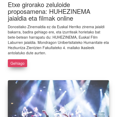
Etxe girorako zeluloide
proposamena: HUHEZINEMA
jaialdia eta filmak online
Donostiako Zinemaldia ez da Euskal Herriko zinema jaialdi
bakarra, badira gehiago ere, eta izurriteak horietako bat
bete-betean harrapatu du: HUHEZINEMA, Euskal Film
Laburren jaialdia. Mondragon Unibertsitateko Humanitate eta
Hezkuntza Zientzien Fakultateko 4. mailako ikasleek
antolatuko dute aurten.
Gehiago