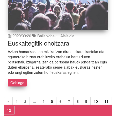
2020/03/20
Baliabideak
Aisialdia
Euskaltegitik oholtzara
Azken hamarkadatan milaka izan dira euskara ikasteko eta
eguneroko bizian erabiltzeko erabakia hartu duten
pertsonak. Izugarria izan da pertsona hauek jendartean egin
duten ekarpena, esaterako seme-alabak euskaraz hezten
edo ongi egiten zuten hori euskaraz egiten.
Gehiago
«
1
2
...
4
5
6
7
8
9
10
11
12
»