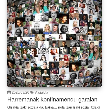
2020/03/26
Aisialdia
Harremanak konfinamendu garaian
Gizakia izaki soziala da. Baina… nola izan izaki sozial itxialdi