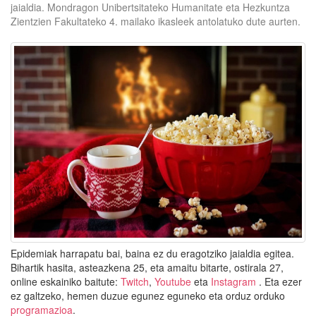
jaialdia. Mondragon Unibertsitateko Humanitate eta Hezkuntza
Zientzien Fakultateko 4. mailako ikasleek antolatuko dute aurten.
Epidemiak harrapatu bai, baina ez du eragotziko jaialdia egitea.
Bihartik hasita, asteazkena 25, eta amaitu bitarte, ostirala 27,
online eskainiko baitute:
Twitch
,
Youtube
eta
Instagram
. Eta ezer
ez galtzeko, hemen duzue egunez eguneko eta orduz orduko
programazioa
.