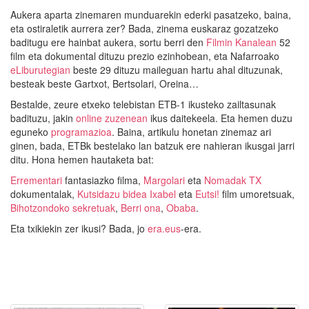
Aukera aparta zinemaren munduarekin ederki pasatzeko, baina,
eta ostiraletik aurrera zer? Bada, zinema euskaraz gozatzeko
baditugu ere hainbat aukera, sortu berri den
Filmin Kanalean
52
film eta dokumental dituzu prezio ezinhobean, eta Nafarroako
eLiburutegian
beste 29 dituzu maileguan hartu ahal dituzunak,
besteak beste Gartxot, Bertsolari, Oreina…
Bestalde, zeure etxeko telebistan ETB-1 ikusteko zailtasunak
badituzu, jakin
online zuzenean
ikus daitekeela. Eta hemen duzu
eguneko
programazioa
. Baina, artikulu honetan zinemaz ari
ginen, bada, ETBk bestelako lan batzuk ere nahieran ikusgai jarri
ditu. Hona hemen hautaketa bat:
Errementari
fantasiazko filma,
Margolari
eta
Nomadak TX
dokumentalak,
Kutsidazu bidea Ixabel
eta
Eutsi!
film umoretsuak,
Bihotzondoko sekretuak
,
Berri ona
,
Obaba
.
Eta txikiekin zer ikusi? Bada, jo
era.eus
-era.