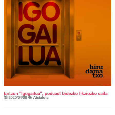
Entzun "Igogailua", podcast bidezko fikziozko saila
2020/04/08
Aisialdia