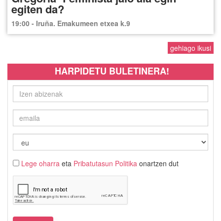
egiten da?
19:00 - Iruña. Emakumeen etxea k.9
gehiago ikusi
HARPIDETU BULETINERA!
Lege oharra
eta
Pribatutasun Politika
onartzen dut