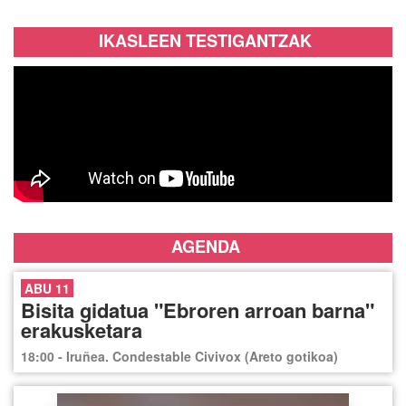
IKASLEEN TESTIGANTZAK
AGENDA
ABU 11
Bisita gidatua "Ebroren arroan barna"
erakusketara
18:00 - Iruñea. Condestable Civivox (Areto gotikoa)