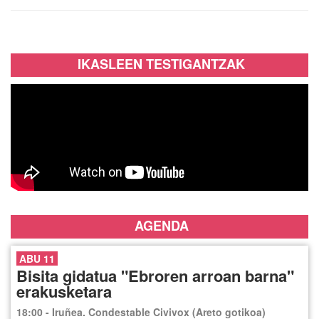
IKASLEEN TESTIGANTZAK
AGENDA
ABU 11
Bisita gidatua "Ebroren arroan barna"
erakusketara
18:00 - Iruñea. Condestable Civivox (Areto gotikoa)