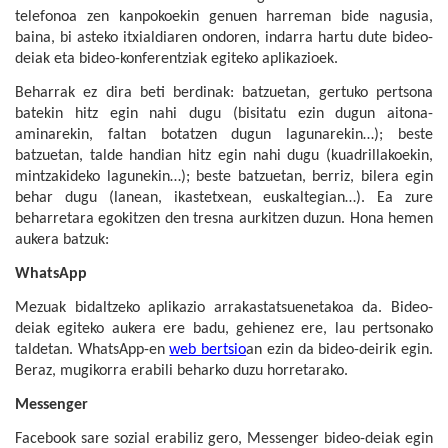
telefonoa zen kanpokoekin genuen harreman bide nagusia,
baina, bi asteko itxialdiaren ondoren, indarra hartu dute bideo-
deiak eta bideo-konferentziak egiteko aplikazioek.
Beharrak ez dira beti berdinak: batzuetan, gertuko pertsona
batekin hitz egin nahi dugu (bisitatu ezin dugun aitona-
aminarekin, faltan botatzen dugun lagunarekin…); beste
batzuetan, talde handian hitz egin nahi dugu (kuadrillakoekin,
mintzakideko lagunekin…); beste batzuetan, berriz, bilera egin
behar dugu (lanean, ikastetxean, euskaltegian…). Ea zure
beharretara egokitzen den tresna aurkitzen duzun. Hona hemen
aukera batzuk:
WhatsApp
Mezuak bidaltzeko aplikazio arrakastatsuenetakoa da. Bideo-
deiak egiteko aukera ere badu, gehienez ere, lau pertsonako
taldetan. WhatsApp-en
web bertsio
an ezin da bideo-deirik egin.
Beraz, mugikorra erabili beharko duzu horretarako.
Messenger
Facebook sare sozial erabiliz gero, Messenger bideo-deiak egin