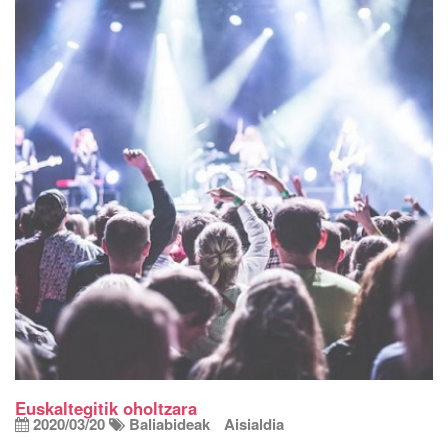
Euskaltegitik oholtzara
2020/03/20
Baliabideak
Aisialdia