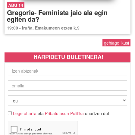
ABU 14
Gregoria- Feminista jaio ala egin
egiten da?
19:00 - Iruña. Emakumeen etxea k.9
gehiago ikusi
HARPIDETU BULETINERA!
Lege oharra
eta
Pribatutasun Politika
onartzen dut