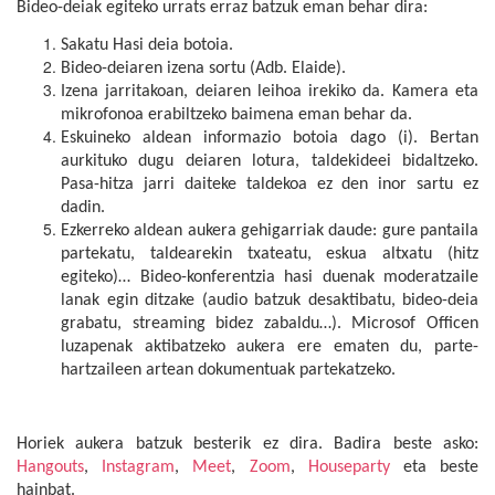
Bideo-deiak egiteko urrats erraz batzuk eman behar dira:
Sakatu Hasi deia botoia.
Bideo-deiaren izena sortu (Adb. Elaide).
Izena jarritakoan, deiaren leihoa irekiko da. Kamera eta
mikrofonoa erabiltzeko baimena eman behar da.
Eskuineko aldean informazio botoia dago (i). Bertan
aurkituko dugu deiaren lotura, taldekideei bidaltzeko.
Pasa-hitza jarri daiteke taldekoa ez den inor sartu ez
dadin.
Ezkerreko aldean aukera gehigarriak daude: gure pantaila
partekatu, taldearekin txateatu, eskua altxatu (hitz
egiteko)… Bideo-konferentzia hasi duenak moderatzaile
lanak egin ditzake (audio batzuk desaktibatu, bideo-deia
grabatu, streaming bidez zabaldu…). Microsof Officen
luzapenak aktibatzeko aukera ere ematen du, parte-
hartzaileen artean dokumentuak partekatzeko.
Horiek aukera batzuk besterik ez dira. Badira beste asko:
Hangouts
,
Instagram
,
Meet
,
Zoom
,
Houseparty
eta beste
hainbat.