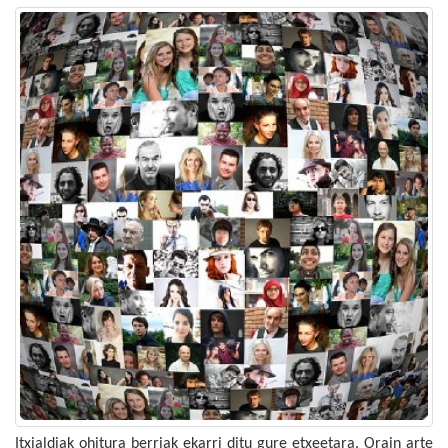
Itxialdiak ohitura berriak ekarri ditu gure etxeetara. Orain arte