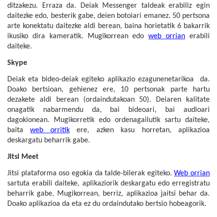
ditzakezu. Erraza da. Deiak Messenger taldeak erabiliz egin
daitezke edo, besterik gabe, deien botoiari emanez. 50 pertsona
arte konektatu daitezke aldi berean, baina horietatik 6 bakarrik
ikusiko dira kameratik. Mugikorrean edo
web orrian
erabili
daiteke.
Skype
Deiak eta bideo-deiak egiteko aplikazio ezagunenetarikoa da.
Doako bertsioan, gehienez ere, 10 pertsonak parte hartu
dezakete aldi berean (ordaindutakoan 50). Deiaren kalitate
onagatik nabarmendu da, bai bideoari, bai audioari
dagokionean. Mugikorretik edo ordenagailutik sartu daiteke,
baita
web orritik
ere, azken kasu horretan, aplikazioa
deskargatu beharrik gabe.
Jitsi Meet
Jitsi plataforma oso egokia da talde-bilerak egiteko.
Web orrian
sartuta erabili daiteke, aplikaziorik deskargatu edo erregistratu
beharrik gabe. Mugikorrean, berriz, aplikazioa jaitsi behar da.
Doako aplikazioa da eta ez du ordaindutako bertsio hobeagorik.