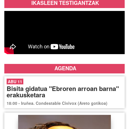
IKASLEEN TESTIGANTZAK
AGENDA
ABU 11
Bisita gidatua "Ebroren arroan barna"
erakusketara
18:00 - Iruñea. Condestable Civivox (Areto gotikoa)