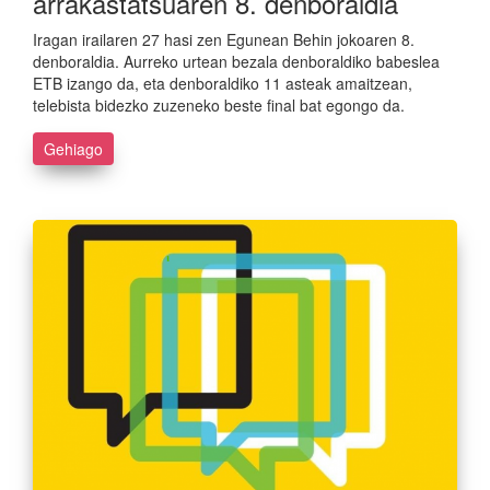
arrakastatsuaren 8. denboraldia
Iragan irailaren 27 hasi zen Egunean Behin jokoaren 8.
denboraldia. Aurreko urtean bezala denboraldiko babeslea
ETB izango da, eta denboraldiko 11 asteak amaitzean,
telebista bidezko zuzeneko beste final bat egongo da.
Gehiago