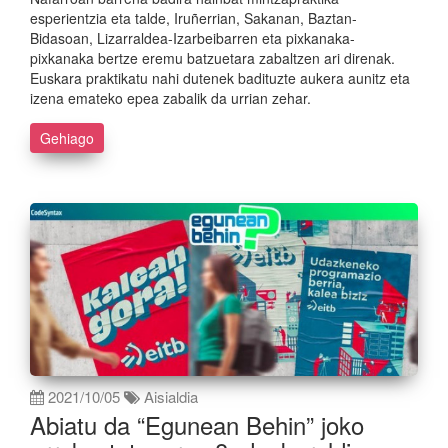
esperientzia eta talde, Iruñerrian, Sakanan, Baztan-
Bidasoan, Lizarraldea-Izarbeibarren eta pixkanaka-
pixkanaka bertze eremu batzuetara zabaltzen ari direnak.
Euskara praktikatu nahi dutenek badituzte aukera aunitz eta
izena emateko epea zabalik da urrian zehar.
Gehiago
2021/10/05
Aisialdia
Abiatu da “Egunean Behin” joko