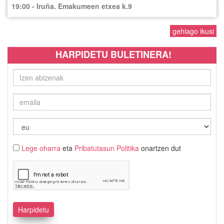
19:00 - Iruña. Emakumeen etxea k.9
gehiago ikusi
HARPIDETU BULETINERA!
Lege oharra
eta
Pribatutasun Politika
onartzen dut