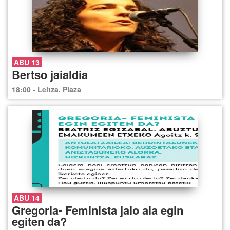
ABU 13
Bertso jaialdia
18:00 - Leitza. Plaza
ABU 14
Gregoria- Feminista jaio ala egin
egiten da?