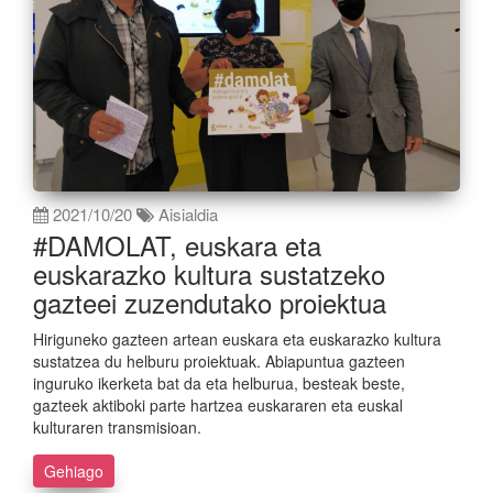
2021/10/20
Aisialdia
#DAMOLAT, euskara eta
euskarazko kultura sustatzeko
gazteei zuzendutako proiektua
Hiriguneko gazteen artean euskara eta euskarazko kultura
sustatzea du helburu proiektuak. Abiapuntua gazteen
inguruko ikerketa bat da eta helburua, besteak beste,
gazteek aktiboki parte hartzea euskararen eta euskal
kulturaren transmisioan.
Gehiago