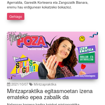
Agerraldia, Garestik Kortesera eta Zangozatik Bianara,
eremu hau erdigunean kokatzeko bokazioz.
Gehiago
2021/10/07
Mintzapraktika
Mintzapraktika egitasmoetan izena
emateko epea zabalik da
Nafarroan barrena badira hainbat mintzapraktika