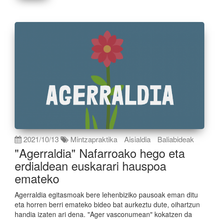
2021/10/13
Mintzapraktika
Aisialdia
Baliabideak
"Agerraldia" Nafarroako hego eta
erdialdean euskarari hauspoa
emateko
Agerraldia egitasmoak bere lehenbiziko pausoak eman ditu
eta horren berri emateko bideo bat aurkeztu dute, oihartzun
handia izaten ari dena. "Ager vasconumean" kokatzen da