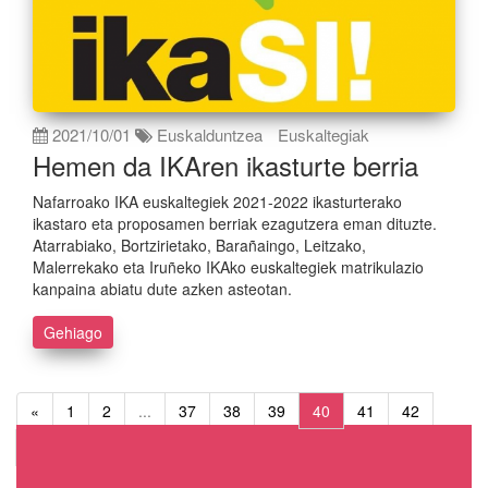
2021/10/01
Euskalduntzea
Euskaltegiak
Hemen da IKAren ikasturte berria
Nafarroako IKA euskaltegiek 2021-2022 ikasturterako
ikastaro eta proposamen berriak ezagutzera eman dituzte.
Atarrabiako, Bortzirietako, Barañaingo, Leitzako,
Malerrekako eta Iruñeko IKAko euskaltegiek matrikulazio
kanpaina abiatu dute azken asteotan.
Gehiago
«
1
2
...
37
38
39
40
41
42
43
...
64
65
»