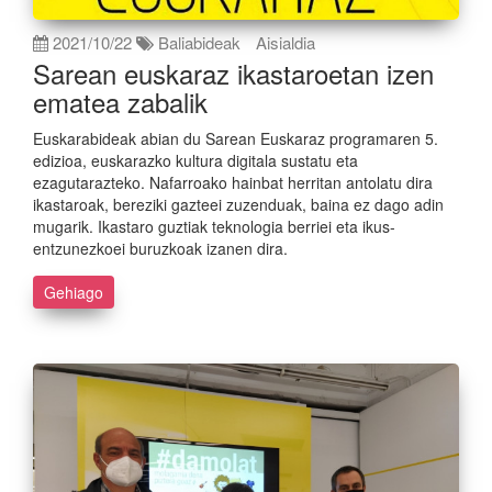
2021/10/22
Baliabideak
Aisialdia
Sarean euskaraz ikastaroetan izen
ematea zabalik
Euskarabideak abian du Sarean Euskaraz programaren 5.
edizioa, euskarazko kultura digitala sustatu eta
ezagutarazteko. Nafarroako hainbat herritan antolatu dira
ikastaroak, bereziki gazteei zuzenduak, baina ez dago adin
mugarik. Ikastaro guztiak teknologia berriei eta ikus-
entzunezkoei buruzkoak izanen dira.
Gehiago