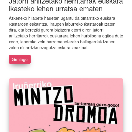
Jatorri anitzetako herritarrak euskara
ikasteko lehen urratsa ematen
Azkeneko hilabete hauetan ugaritu da oinarrizko euskara
ikastaroen eskaintza. Iraupen laburreko ikastaroak izaten
dira, eta bereziki gurera bizitzera etorri diren jatorri
anitzetako herritarrek euskarara lehen hurbilpena egitea dute
xede, lanerako zein harremanetarako baliagarriak izanen
zaien oinarrizko ezagutza eskuratzeaz bat.
Gehiago