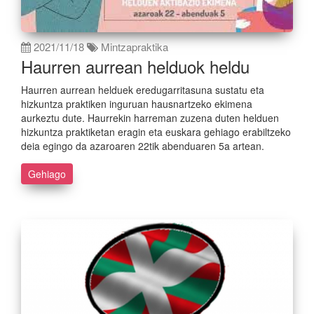
2021/11/18
Mintzapraktika
Haurren aurrean helduok heldu
Haurren aurrean helduek eredugarritasuna sustatu eta
hizkuntza praktiken inguruan hausnartzeko ekimena
aurkeztu dute. Haurrekin harreman zuzena duten helduen
hizkuntza praktiketan eragin eta euskara gehiago erabiltzeko
deia egingo da azaroaren 22tik abenduaren 5a artean.
Gehiago