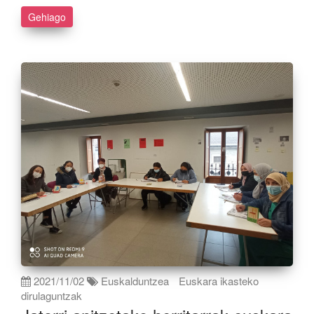
Gehiago
2021/11/02
Euskalduntzea
Euskara ikasteko
dirulaguntzak