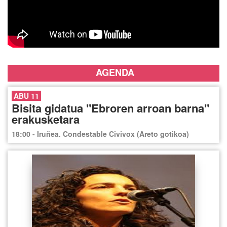
AGENDA
ABU 11
Bisita gidatua "Ebroren arroan barna"
erakusketara
18:00 - Iruñea. Condestable Civivox (Areto gotikoa)