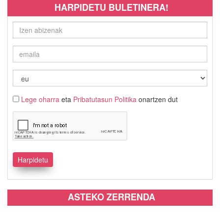
HARPIDETU BULETINERA!
Lege oharra
eta
Pribatutasun Politika
onartzen dut
ASTEKO ZERRENDA