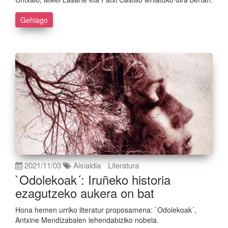
Gehiago
2021/11/03
Aisialdia
Literatura
`Odolekoak´: Iruñeko historia
ezagutzeko aukera on bat
Hona hemen urriko literatur proposamena: `Odolekoak´,
Antxine Mendizabalen lehendabiziko nobela.