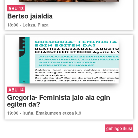
ABU 13
Bertso jaialdia
18:00 - Leitza. Plaza
ABU 14
Gregoria- Feminista jaio ala egin
egiten da?
19:00 - Iruña. Emakumeen etxea k.9
gehiago ikusi