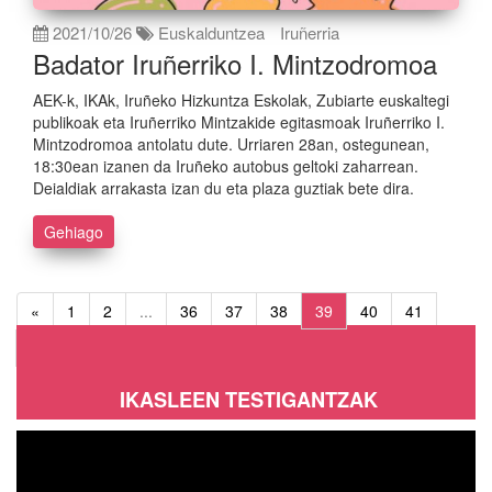
2021/10/26
Euskalduntzea
Iruñerria
Badator Iruñerriko I. Mintzodromoa
AEK-k, IKAk, Iruñeko Hizkuntza Eskolak, Zubiarte euskaltegi
publikoak eta Iruñerriko Mintzakide egitasmoak Iruñerriko I.
Mintzodromoa antolatu dute. Urriaren 28an, ostegunean,
18:30ean izanen da Iruñeko autobus geltoki zaharrean.
Deialdiak arrakasta izan du eta plaza guztiak bete dira.
Gehiago
«
1
2
...
36
37
38
39
40
41
42
...
64
65
»
IKASLEEN TESTIGANTZAK