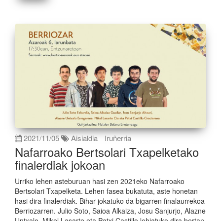
2021/11/05
Aisialdia
Iruñerria
Nafarroako Bertsolari Txapelketako
finalerdiak jokoan
Urriko lehen asteburuan hasi zen 2021eko Nafarroako
Bertsolari Txapelketa. Lehen fasea bukatuta, aste honetan
hasi dira finalerdiak. Bihar jokatuko da bigarren finalaurrekoa
Berriozarren. Julio Soto, Saioa Alkaiza, Josu Sanjurjo, Alazne
Untxalo, Mikel Lasarte eta Patxi Castillo lehiatuko dira bertan.