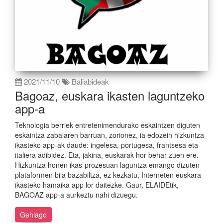
2021/11/10
Baliabideak
Bagoaz, euskara ikasten laguntzeko
app-a
Teknologia berriek entretenimendurako eskaintzen diguten
eskaintza zabalaren barruan, zorionez, ia edozein hizkuntza
ikasteko app-ak daude: ingelesa, portugesa, frantsesa eta
italiera adibidez. Eta, jakina, euskarak hor behar zuen ere.
Hizkuntza honen ikas-prozesuan laguntza emango dizuten
plataformen bila bazabiltza, ez kezkatu, Interneten euskara
ikasteko hamaika app lor daitezke. Gaur, ELAIDEtik,
BAGOAZ app-a aurkeztu nahi dizuegu.
Gehiago