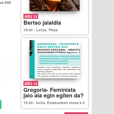
dua 848
ABU 13
Bertso jaialdia
18:00 - Leitza. Plaza
ABU 14
Gregoria- Feminista
jaio ala egin egiten da?
19:00 - Iruña. Emakumeen etxea k.9