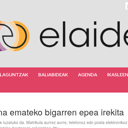
ULAGUNTZAK
BALIABIDEAK
AGENDA
IKASLEE
na emateko bigarren epea irekita
rte luzatuko da. Matrikula aurrez aurre, telefonoz edo posta elektronikoz