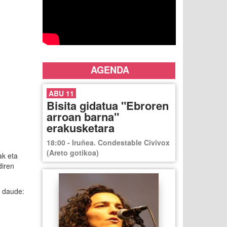
AGENDA
ABU 11
Bisita gidatua "Ebroren
arroan barna"
erakusketara
18:00 - Iruñea. Condestable Civivox
(Areto gotikoa)
ak eta
diren
a daude: