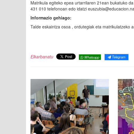
Matrikula egiteko epea urtarrilaren 21ean bukatuko da
431 010 telefonoan edo idatzi euszubia@educacion.na
Informazio gehiago:
Talde eskaintza osoa , ordutegiak eta matrikulatzeko 
Elkarbanatu
Telegram
Whatsapp