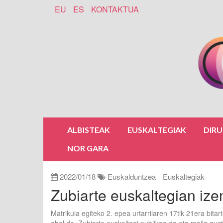
EU
ES
KONTAKTUA
ALBISTEAK
EUSKALTEGIAK
DIR
NOR GARA
2022/01/18
Euskalduntzea
Euskaltegiak
Zubiarte euskaltegian ize
Matrikula egiteko 2. epea urtarrilaren 17tik 21era bita