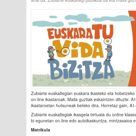
ahal da. Zubiarte euskaltegi publikoa da eta maila guzt
Zubiarte euskaltegian euskara ikasteko eta hobetzeko 
on-line ikastaroak. Maila guztiak eskaintzen dituzte:
ikastaroetan hutsuneak beteko dira. Horretaz gain, A
Zubiarte euskaltegiak ikasgela birtuala du online kla
bi egunetan on-line edo autoikaskuntza, mintzasaioa et
Matrikula