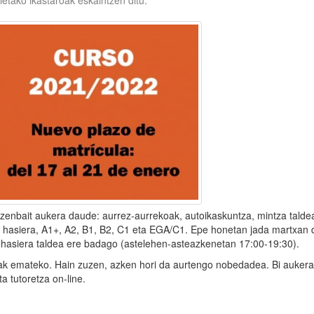
ietako ikastaroak eskaintzen ditu.
zenbait aukera daude: aurrez-aurrekoak, autoikaskuntza, mintza talde
 A1 hasiera, A1+, A2, B1, B2, C1 eta EGA/C1. Epe honetan jada martxan 
1-hasiera taldea ere badago (astelehen-asteazkenetan 17:00-19:30).
seak emateko. Hain zuzen, azken hori da aurtengo nobedadea. Bi auker
a tutoretza on-line.