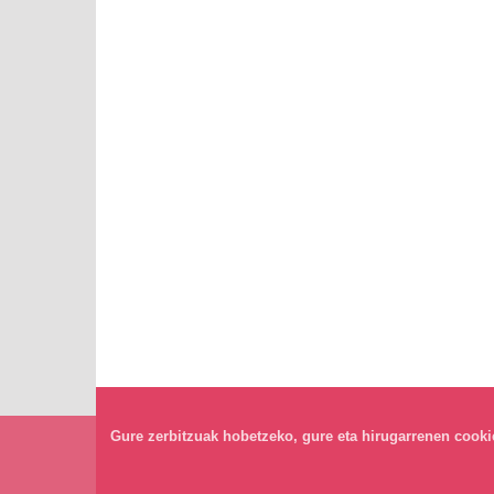
Gure zerbitzuak hobetzeko, gure eta hirugarrenen cookiea