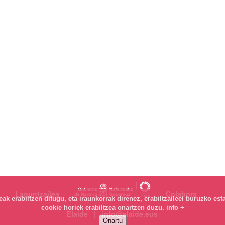
Laguntzailea
Colabora
k erabiltzen ditugu, eta iraunkorrak direnez, erabiltzaileei buruzko est
cookie horiek erabiltzea onartzen duzu.
info +
Elaide | info@elaide.eus