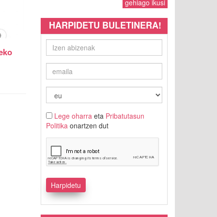
gehiago ikusi
HARPIDETU BULETINERA!
zeko
Lege oharra
eta
Pribatutasun
Politika
onartzen dut