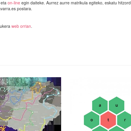
 eta
on-line
egin daiteke. Aurrez aurre matrikula egiteko, eskatu hitzor
varra.es postara.
aukera
web orrian
.