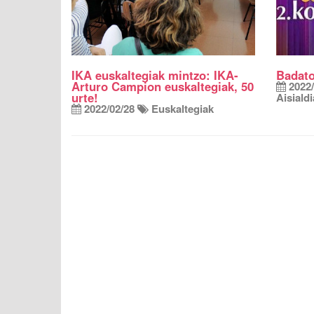
IKA euskaltegiak mintzo: IKA-
Badato
Arturo Campion euskaltegiak, 50
2022/
urte!
Aisialdi
2022/02/28
Euskaltegiak