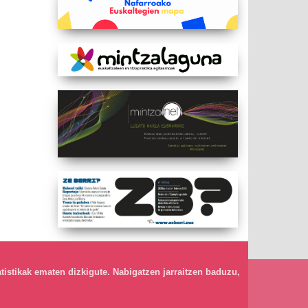
atistikak ematen dizkigute. Nabigatzen jarraitzen baduzu,