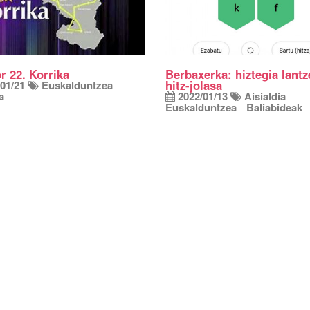
r 22. Korrika
Berbaxerka: hiztegia lant
hitz-jolasa
01/21
Euskalduntzea
a
2022/01/13
Aisialdia
Euskalduntzea
Baliabideak