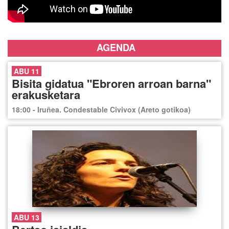
AGENDA
ABU 11
Bisita gidatua "Ebroren arroan barna"
erakusketara
18:00 - Iruñea. Condestable Civivox (Areto gotikoa)
ABU 13