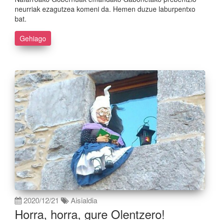
neurriak ezagutzea komeni da. Hemen duzue laburpentxo
bat.
Gehiago
2020/12/21
Aisialdia
Horra, horra, gure Olentzero!