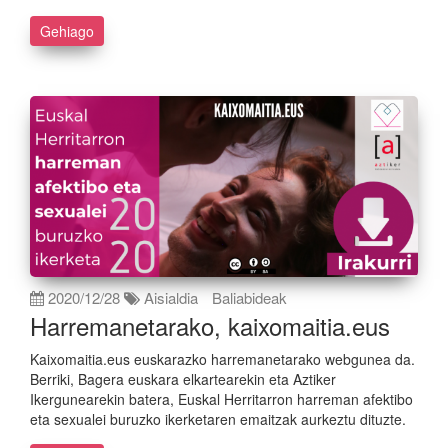
Gehiago
2020/12/28
Aisialdia
Baliabideak
Harremanetarako, kaixomaitia.eus
Kaixomaitia.eus euskarazko harremanetarako webgunea da.
Berriki, Bagera euskara elkartearekin eta Aztiker
Ikergunearekin batera, Euskal Herritarron harreman afektibo
eta sexualei buruzko ikerketaren emaitzak aurkeztu dituzte.