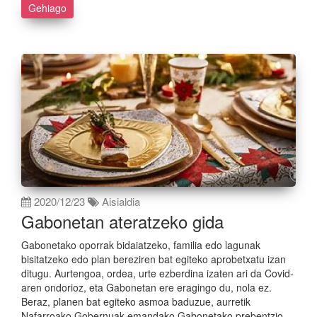
Gehiago
2020/12/23
Aisialdia
Gabonetan ateratzeko gida
Gabonetako oporrak bidaiatzeko, familia edo lagunak
bisitatzeko edo plan bereziren bat egiteko aprobetxatu izan
ditugu. Aurtengoa, ordea, urte ezberdina izaten ari da Covid-
aren ondorioz, eta Gabonetan ere eragingo du, nola ez.
Beraz, planen bat egiteko asmoa baduzue, aurretik
Nafarroako Gobernuak emandako Gabonetako prebentzio