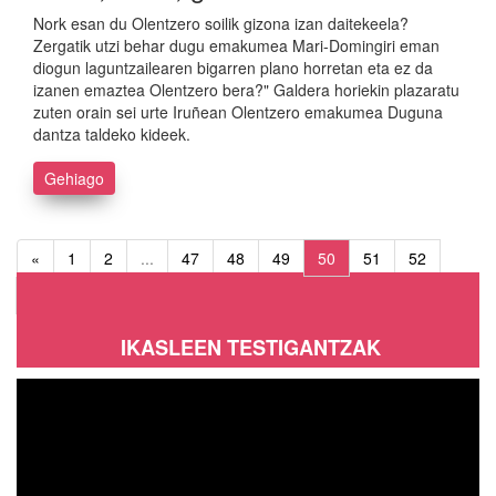
Nork esan du Olentzero soilik gizona izan daitekeela?
Zergatik utzi behar dugu emakumea Mari-Domingiri eman
diogun laguntzailearen bigarren plano horretan eta ez da
izanen emaztea Olentzero bera?" Galdera horiekin plazaratu
zuten orain sei urte Iruñean Olentzero emakumea Duguna
dantza taldeko kideek.
Gehiago
«
1
2
...
47
48
49
50
51
52
53
...
64
65
»
IKASLEEN TESTIGANTZAK