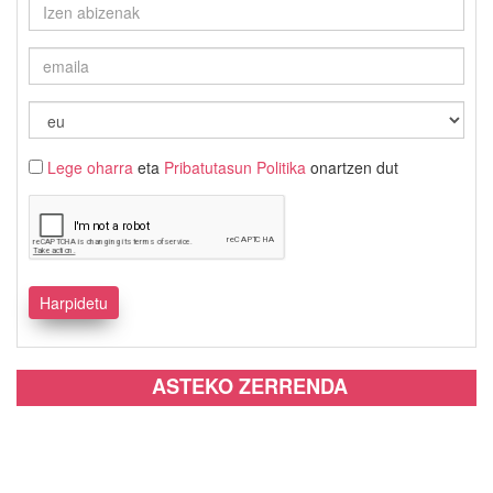
Lege oharra
eta
Pribatutasun Politika
onartzen dut
ASTEKO ZERRENDA