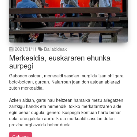
2021/01/11
Baliabideak
Merkealdia, euskararen ehunka
aurpegi
Gabonen ostean, merkealdi sasoian murgildu izan ohi gara
bete-betean, gurean. Nafarroan joan den astean abiarazi
zuten merkealdia.
Azken aldian, garai hau heltzean hamaika mezu ailegatzen
zaizkigu handik eta hemendik: tokiko merkataritzaren alde
egin behar dugula, genero ikuspegia kontuan hartu behar
dela, erosgaietan aurretik eta merkealdi sasoian duten
prezioa argi azaldu behar duela…. .
Gehiago