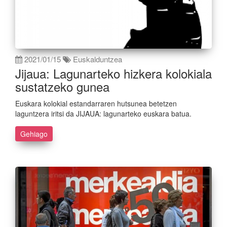
2021/01/15
Euskalduntzea
Jijaua: Lagunarteko hizkera kolokiala
sustatzeko gunea
Euskara kolokial estandarraren hutsunea betetzen
laguntzera iritsi da JIJAUA: lagunarteko euskara batua.
Gehiago