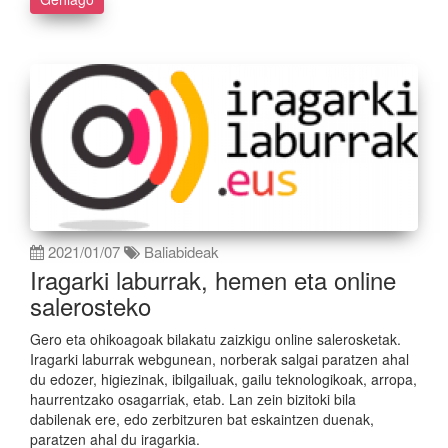
2021/01/07
Baliabideak
Iragarki laburrak, hemen eta online
salerosteko
Gero eta ohikoagoak bilakatu zaizkigu online salerosketak.
Iragarki laburrak webgunean, norberak salgai paratzen ahal
du edozer, higiezinak, ibilgailuak, gailu teknologikoak, arropa,
haurrentzako osagarriak, etab. Lan zein bizitoki bila
dabilenak ere, edo zerbitzuren bat eskaintzen duenak,
paratzen ahal du iragarkia.