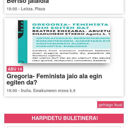
Bertso jaialdia
18:00 - Leitza. Plaza
ABU 14
Gregoria- Feminista jaio ala egin
egiten da?
19:00 - Iruña. Emakumeen etxea k.9
gehiago ikusi
HARPIDETU BULETINERA!