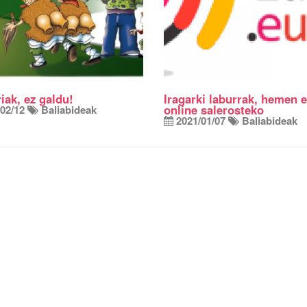
riak, ez galdu!
Iragarki laburrak, hemen e
online salerosteko
02/12
Baliabideak
2021/01/07
Baliabideak