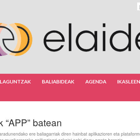
ULAGUNTZAK
BALIABIDEAK
AGENDA
IKASLEE
ak “APP” batean
radunendako ere baliagarriak diren hainbat aplikazioren eta plataform