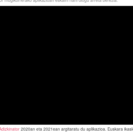
 mugikorrerako aplikazioari eskaini nahi diogu arreta berezia.
Adizkinator
2020an eta 2021ean argitaratu du aplikazioa. Euskara ikasl