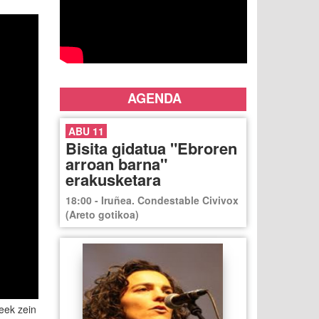
AGENDA
ABU 11
Bisita gidatua "Ebroren
arroan barna"
erakusketara
18:00 - Iruñea. Condestable Civivox
(Areto gotikoa)
eek zein