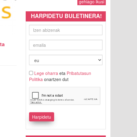
gehiago ikusi
HARPIDETU BULETINERA!
ta
Lege oharra
eta
Pribatutasun
Politika
onartzen dut