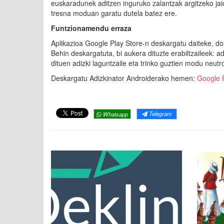
euskaradunek aditzen inguruko zalantzak argitzeko jai
tresna moduan garatu dutela batez ere.
Funtzionamendu erraza
Aplikazioa Google Play Store-n deskargatu daiteke, doa
Behin deskargatuta, bi aukera dituzte erabiltzaileek: a
dituen adizki laguntzaile eta trinko guztien modu neutr
Deskargatu Adizkinator Androiderako hemen:
Google 
Telegram
Whatsapp