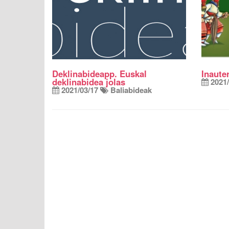
Deklinabideapp. Euskal
Inaute
deklinabidea jolas
2021/
2021/03/17
Baliabideak