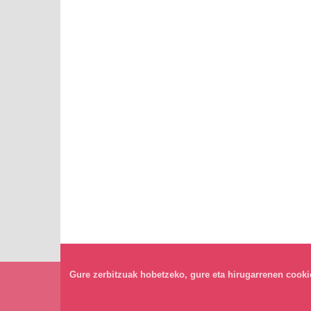
Gure zerbitzuak hobetzeko, gure eta hirugarrenen cookiea