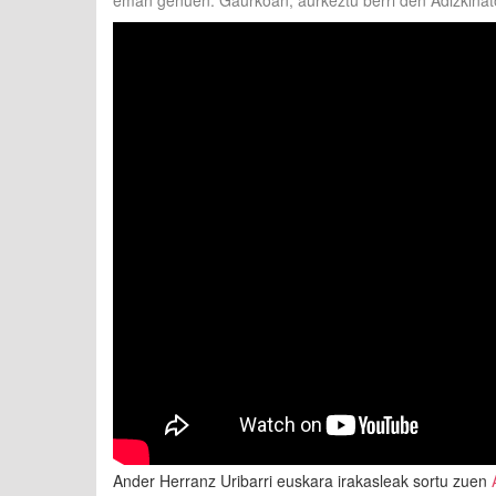
eman genuen. Gaurkoan, aurkeztu berri den Adizkinator
Ander Herranz Uribarri euskara irakasleak sortu zuen