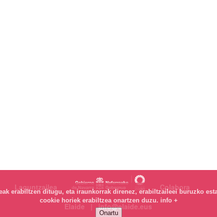
Laguntzailea
Colabora
k erabiltzen ditugu, eta iraunkorrak direnez, erabiltzaileei buruzko est
cookie horiek erabiltzea onartzen duzu.
info +
Elaide | info@elaide.eus