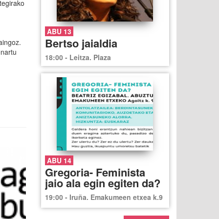
tegirako
ABU 13
Bertso jaialdia
aingoz.
onartu
18:00 - Leitza. Plaza
ABU 14
Gregoria- Feminista
jaio ala egin egiten da?
19:00 - Iruña. Emakumeen etxea k.9