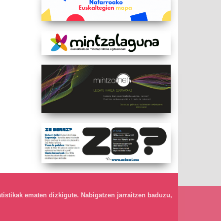
atistikak ematen dizkigute. Nabigatzen jarraitzen baduzu,