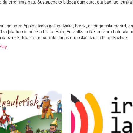
o da erreminta hau. Sustapeneko bideoa egin dute, eta badirudi euskal
n, gainera; Apple etxeko gailuentzako, berriz, ez dago eskuragarri, or
ditza jokatu edo adizkia bilatu. Hala, Euskaltzaindiak euskara baturako 
oak ez ezik, hikako forma alokutiboak ere eskaintzen ditu aplikazioak.
Play
.