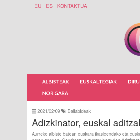
EU
ES
KONTAKTUA
ALBISTEAK
EUSKALTEGIAK
DIR
NOR GARA
2021/02/09
Baliabideak
Adizkinator, euskal aditz
Aurreko albiste batean euskara ikasleendako eta euska