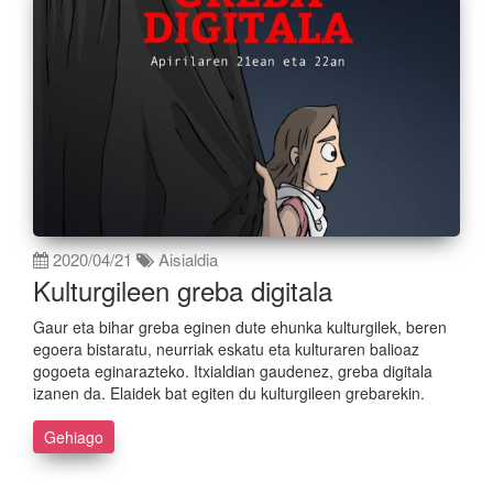
2020/04/21
Aisialdia
Kulturgileen greba digitala
Gaur eta bihar greba eginen dute ehunka kulturgilek, beren
egoera bistaratu, neurriak eskatu eta kulturaren balioaz
gogoeta eginarazteko. Itxialdian gaudenez, greba digitala
izanen da. Elaidek bat egiten du kulturgileen grebarekin.
Gehiago