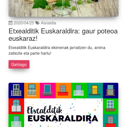
2020/04/25
Aisialdia
Etxealditik Euskaraldira: gaur poteoa
euskaraz!
Etxealditik Euskaraldira ekimenak jarraitzen du, anima
zaitezte eta parte hartu!
Gehiago