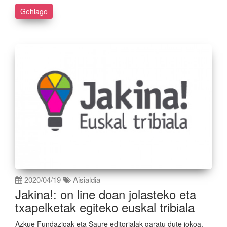
Gehiago
2020/04/19
Aisialdia
Jakina!: on line doan jolasteko eta
txapelketak egiteko euskal tribiala
Azkue Fundazioak eta Saure editorialak garatu dute jokoa,