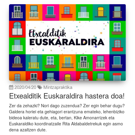
2020/04/20
Mintzapraktika
Etxealditik Euskaraldira hastera doa!
Zer da zehazki? Nori dago zuzendua? Zer egin behar dugu?
Galdera horiei eta gehiagori erantzuna emateko, lehenbiziko
bideoa kaleratu dute, eta, bertan, Kike Amonarrizek eta
Euskaraldiko koordinatzaile Rita Aldabaldetrekuk egin asmo
dena azaltzen dute.