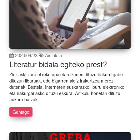
2020/04/23
Aisialdia
Literatur bidaia egiteko prest?
Ziur aski zure etxeko apaletan izanen dituzu irakurri gabe
dituzun liburuak, edo bigarren aldiz irakurtzea merezi
dutenak. Bestela, Interneten euskarazko liburu elektroniko
eta irakurgai asko dituzu eskura. Artikulu honetan dituzu
aukera batzuk.
Gehiago