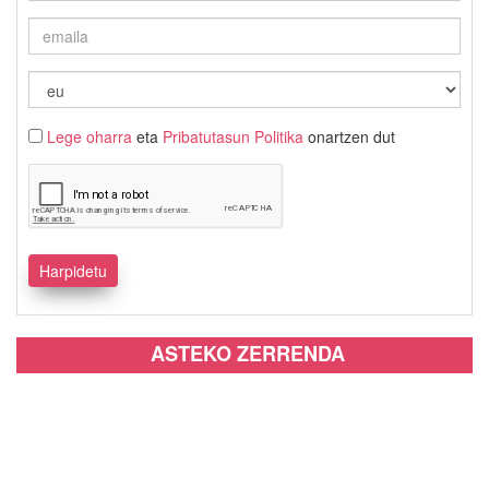
Lege oharra
eta
Pribatutasun Politika
onartzen dut
ASTEKO ZERRENDA