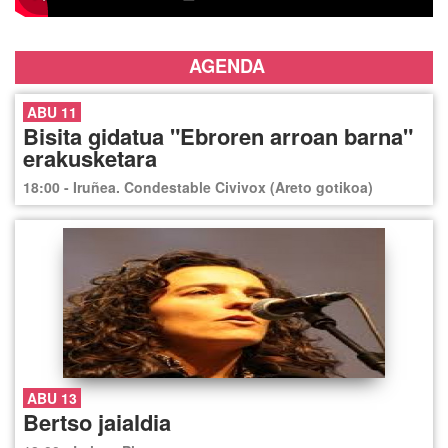
AGENDA
ABU 11
Bisita gidatua "Ebroren arroan barna"
erakusketara
18:00 - Iruñea. Condestable Civivox (Areto gotikoa)
ABU 13
Bertso jaialdia