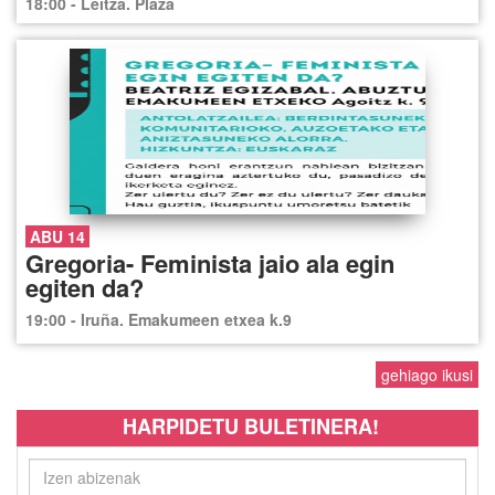
18:00 - Leitza. Plaza
ABU 14
Gregoria- Feminista jaio ala egin
egiten da?
19:00 - Iruña. Emakumeen etxea k.9
gehiago ikusi
HARPIDETU BULETINERA!