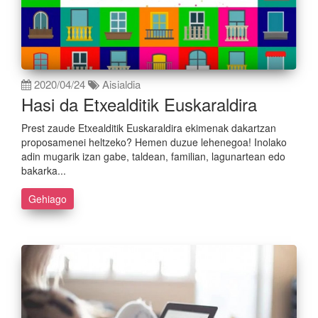
2020/04/24
Aisialdia
Hasi da Etxealditik Euskaraldira
Prest zaude Etxealditik Euskaraldira ekimenak dakartzan
proposamenei heltzeko? Hemen duzue lehenegoa! Inolako
adin mugarik izan gabe, taldean, familian, lagunartean edo
bakarka...
Gehiago