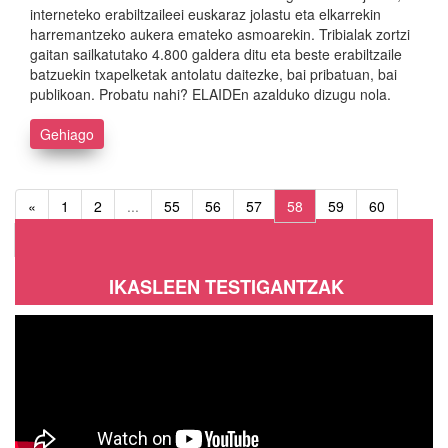
interneteko erabiltzaileei euskaraz jolastu eta elkarrekin
harremantzeko aukera emateko asmoarekin. Tribialak zortzi
gaitan sailkatutako 4.800 galdera ditu eta beste erabiltzaile
batzuekin txapelketak antolatu daitezke, bai pribatuan, bai
publikoan. Probatu nahi? ELAIDEn azalduko dizugu nola.
Gehiago
«
1
2
...
55
56
57
58
59
60
61
...
64
65
»
IKASLEEN TESTIGANTZAK