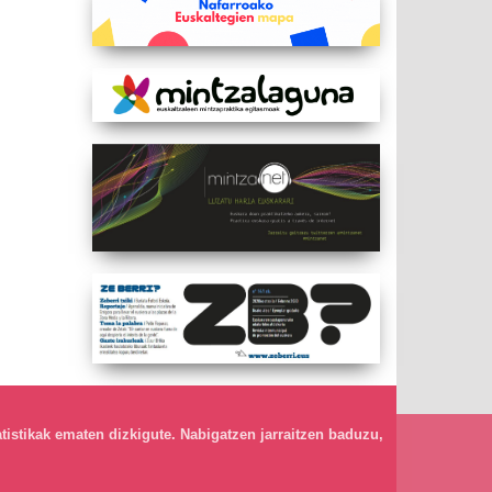
atistikak ematen dizkigute. Nabigatzen jarraitzen baduzu,