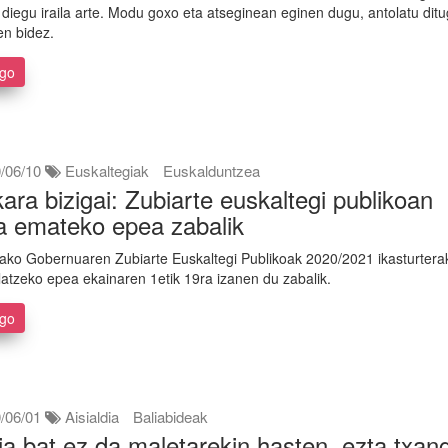
diegu iraila arte. Modu goxo eta atseginean eginen dugu, antolatu ditu
en bidez.
ago
/06/10
Euskaltegiak
Euskalduntzea
ara bizigai: Zubiarte euskaltegi publikoan
a emateko epea zabalik
ako Gobernuaren Zubiarte Euskaltegi Publikoak 2020/2021 ikasturtera
latzeko epea ekainaren 1etik 19ra izanen du zabalik.
ago
/06/01
Aisialdia
Baliabideak
ia bat ez da maletarekin hasten, ezta txan