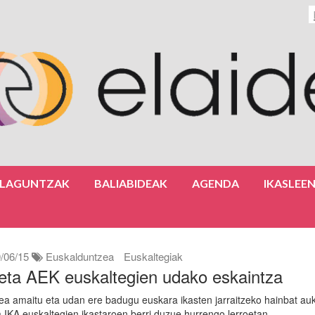
ULAGUNTZAK
BALIABIDEAK
AGENDA
IKASLEE
/06/15
Euskalduntzea
Euskaltegiak
eta AEK euskaltegien udako eskaintza
tea amaitu eta udan ere badugu euskara ikasten jarraitzeko hainbat au
 IKA euskaltegien ikastaroen berri duzue hurrengo lerroetan.