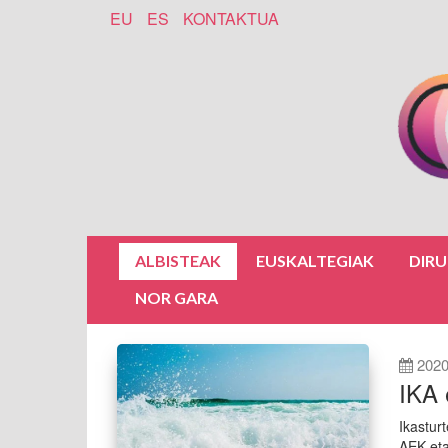
EU
ES
KONTAKTUA
ALBISTEAK
EUSKALTEGIAK
DIR
NOR GARA
2020
IKA 
Ikastur
AEK eta