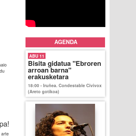
AGENDA
ABU 11
Bisita gidatua "Ebroren
saio
arroan barna"
rdu
erakusketara
18:00 - Iruñea. Condestable Civivox
(Areto gotikoa)
pa!
 arte