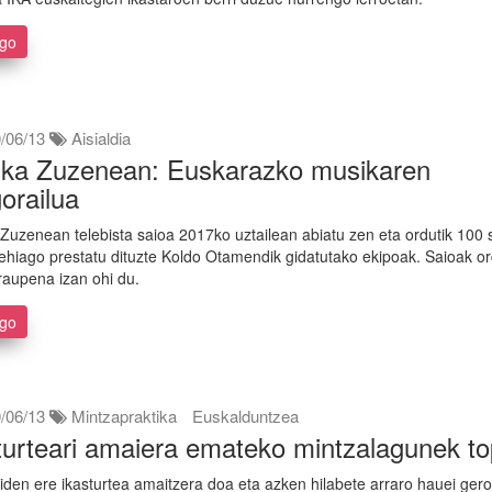
ago
/06/13
Aisialdia
ka Zuzenean: Euskarazko musikaren
orailua
Zuzenean telebista saioa 2017ko uztailean abiatu zen eta ordutik 100 
ehiago prestatu dituzte Koldo Otamendik gidatutako ekipoak. Saioak o
iraupena izan ohi du.
ago
/06/13
Mintzapraktika
Euskalduntzea
turteari amaiera emateko mintzalagunek to
iden ere ikasturtea amaitzera doa eta azken hilabete arraro hauei gero