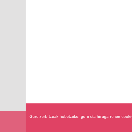
Gure zerbitzuak hobetzeko, gure eta hirugarrenen cookiea