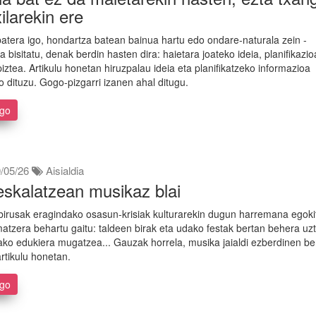
ilarekin ere
atera igo, hondartza batean bainua hartu edo ondare-naturala zein -
oa bisitatu, denak berdin hasten dira: haietara joateko ideia, planifikazio
iztea. Artikulu honetan hiruzpalau ideia eta planifikatzeko informazioa
o dituzu. Gogo-pizgarri izanen ahal ditugu.
ago
/05/26
Aisialdia
skalatzean musikaz blai
irusak eragindako osasun-krisiak kulturarekin dugun harremana egoki
atzera behartu gaitu: taldeen birak eta udako festak bertan behera uz
ako edukiera mugatzea... Gauzak horrela, musika jaialdi ezberdinen ber
rtikulu honetan.
ago