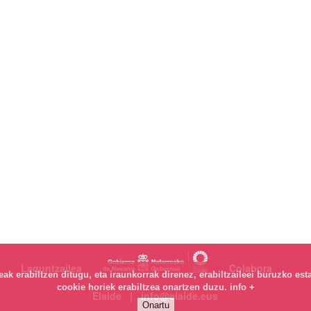
Laguntzailea
Colabora
k erabiltzen ditugu, eta iraunkorrak direnez, erabiltzaileei buruzko est
cookie horiek erabiltzea onartzen duzu.
info +
Elaide | info@elaide.eus