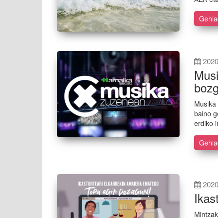
Gehi
2020
Musi
bozg
Musika 
baino g
erdiko 
Gehi
2020
Ikas
Mintzak