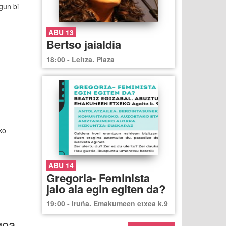
gun bi
ABU 13
Bertso jaialdia
18:00 - Leitza. Plaza
ko
ABU 14
Gregoria- Feminista
jaio ala egin egiten da?
19:00 - Iruña. Emakumeen etxea k.9
goa