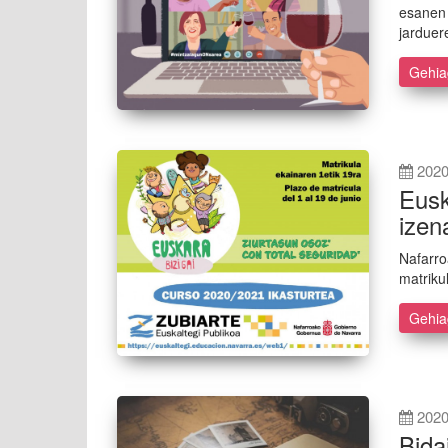
esanen 
jarduer
Gehi
2020
Eusk
izen
Nafarro
matriku
Gehi
2020
Bida