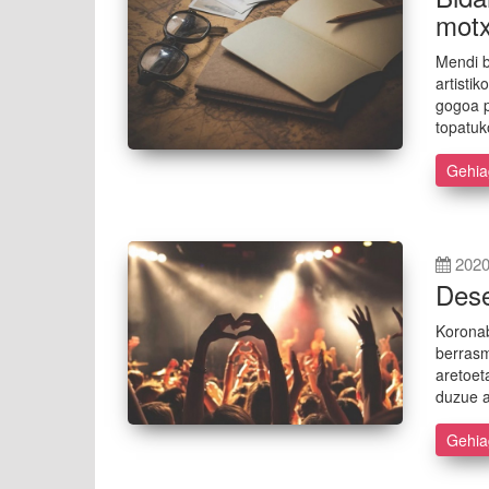
motx
Mendi b
artistik
gogoa p
topatuk
Gehi
2020
Dese
Koronab
berrasm
aretoet
duzue a
Gehi