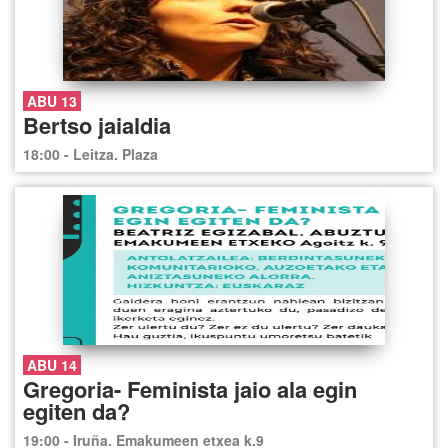
ABU 13
Bertso jaialdia
18:00 - Leitza. Plaza
ABU 14
Gregoria- Feminista jaio ala egin
egiten da?
19:00 - Iruña. Emakumeen etxea k.9