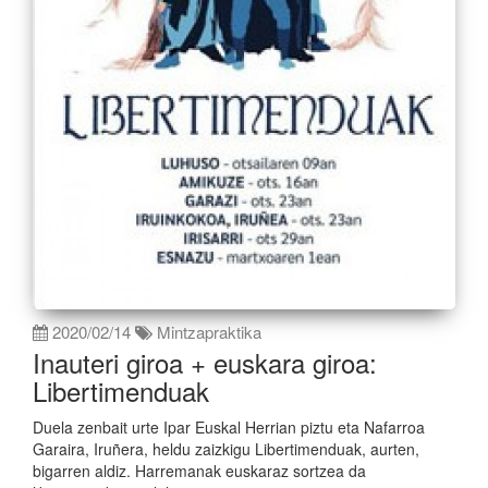
2020/02/14
Mintzapraktika
Inauteri giroa + euskara giroa:
Libertimenduak
Duela zenbait urte Ipar Euskal Herrian piztu eta Nafarroa
Garaira, Iruñera, heldu zaizkigu Libertimenduak, aurten,
bigarren aldiz. Harremanak euskaraz sortzea da