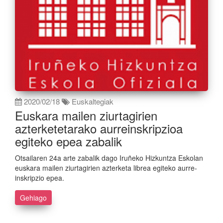
2020/02/18
Euskaltegiak
Euskara mailen ziurtagirien
azterketetarako aurreinskripzioa
egiteko epea zabalik
Otsailaren 24a arte zabalik dago Iruñeko Hizkuntza Eskolan
euskara mailen ziurtagirien azterketa librea egiteko aurre-
inskripzio epea.
Gehiago