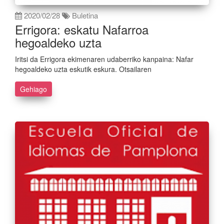
2020/02/28
Buletina
Errigora: eskatu Nafarroa
hegoaldeko uzta
Iritsi da Errigora ekimenaren udaberriko kanpaina: Nafar
hegoaldeko uzta eskutik eskura. Otsailaren
Gehiago