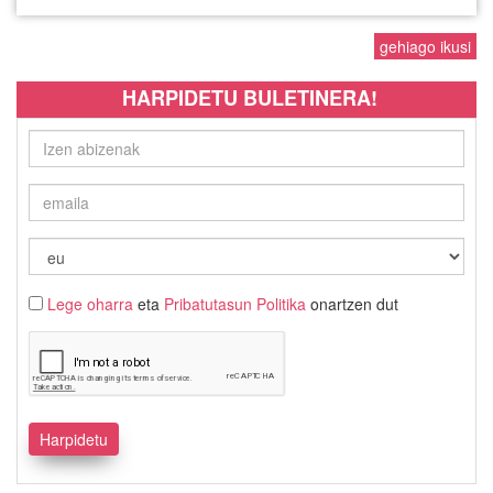
gehiago ikusi
HARPIDETU BULETINERA!
Lege oharra
eta
Pribatutasun Politika
onartzen dut