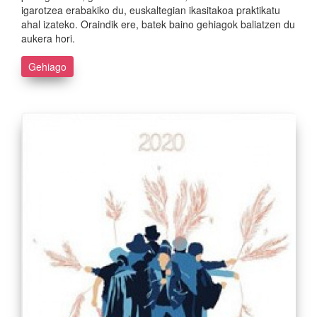
igarotzea erabakiko du, euskaltegian ikasitakoa praktikatu
ahal izateko. Oraindik ere, batek baino gehiagok baliatzen du
aukera hori.
Gehiago