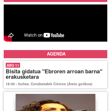
AGENDA
ABU 11
Bisita gidatua "Ebroren arroan barna"
erakusketara
18:00 - Iruñea. Condestable Civivox (Areto gotikoa)