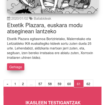
2020/01/02
Baliabideak
Etxetik Plazara, euskara modu
atseginean lantzeko
Etxetik Plazara egitasmoa Bortzirietako, Malerrekako eta
Leitzaldeko IKA euskaltegiko kideek sortu zuten duela 25
urte. Lehendabizi, aldizkaria martxan jarri zuten, eta,
segituan, izen bereko irratsaioa ere abiatu zuten, Xorroxin
irratiaren uhinen bidez.
Gehiago
«
1
2
...
57
58
59
60
61
62
63
64
65
»
IKASLEEN TESTIGANTZAK