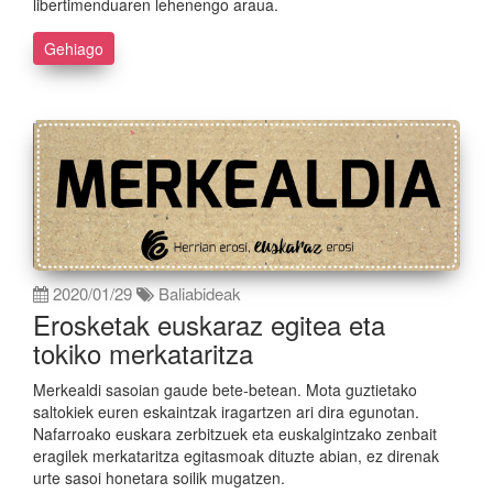
libertimenduaren lehenengo araua.
Gehiago
2020/01/29
Baliabideak
Erosketak euskaraz egitea eta
tokiko merkataritza
Merkealdi sasoian gaude bete-betean. Mota guztietako
saltokiek euren eskaintzak iragartzen ari dira egunotan.
Nafarroako euskara zerbitzuek eta euskalgintzako zenbait
eragilek merkataritza egitasmoak dituzte abian, ez direnak
urte sasoi honetara soilik mugatzen.