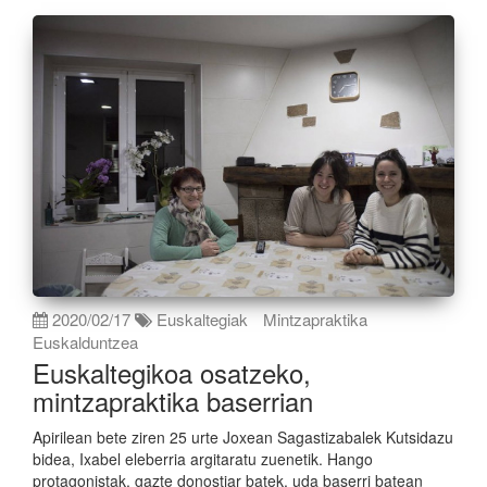
2020/02/17
Euskaltegiak
Mintzapraktika
Euskalduntzea
Euskaltegikoa osatzeko,
mintzapraktika baserrian
Apirilean bete ziren 25 urte Joxean Sagastizabalek Kutsidazu
bidea, Ixabel eleberria argitaratu zuenetik. Hango
protagonistak, gazte donostiar batek, uda baserri batean