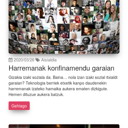
2020/03/26
Aisialdia
Harremanak konfinamendu garaian
Gizakia izaki soziala da. Baina… nola izan izaki sozial itxialdi
garaian? Teknologia berriek etxetik kanpo daudenekin
harremanak izateko hamaika aukera ematen dizkigute.
Hemen dituzue aukera batzuk.
Gehiago