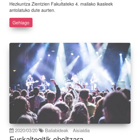
Hezkuntza Zientzien Fakultateko 4. mailako ikasleek
antolatuko dute aurten.
Gehiago
2020/03/20
Baliabideak
Aisialdia
Euskaltegitik oholtzara