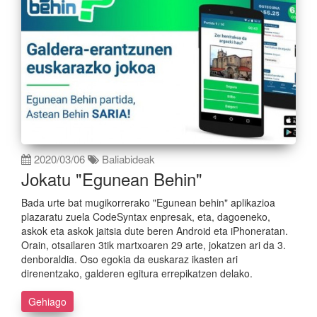
2020/03/06
Baliabideak
Jokatu "Egunean Behin"
Bada urte bat mugikorrerako "Egunean behin" aplikazioa
plazaratu zuela CodeSyntax enpresak, eta, dagoeneko,
askok eta askok jaitsia dute beren Android eta iPhoneratan.
Orain, otsailaren 3tik martxoaren 29 arte, jokatzen ari da 3.
denboraldia. Oso egokia da euskaraz ikasten ari
direnentzako, galderen egitura errepikatzen delako.
Gehiago