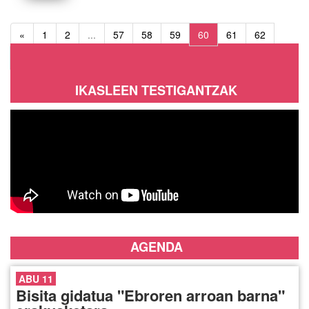
«
1
2
...
57
58
59
60
61
62
63
64
65
»
IKASLEEN TESTIGANTZAK
AGENDA
ABU 11
Bisita gidatua "Ebroren arroan barna"