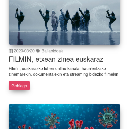
2020/03/20
Baliabideak
FILMIN, etxean zinea euskaraz
Filmin, euskarazko lehen online kanala, haurrentzako
zinemarekin, dokumentalekin eta streaming bidezko filmekin
Gehiago