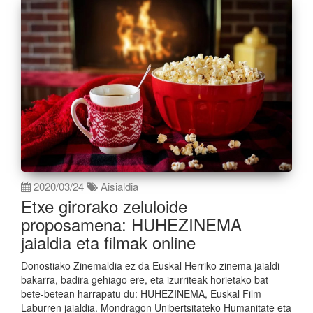
2020/03/24
Aisialdia
Etxe girorako zeluloide
proposamena: HUHEZINEMA
jaialdia eta filmak online
Donostiako Zinemaldia ez da Euskal Herriko zinema jaialdi
bakarra, badira gehiago ere, eta izurriteak horietako bat
bete-betean harrapatu du: HUHEZINEMA, Euskal Film
Laburren jaialdia. Mondragon Unibertsitateko Humanitate eta