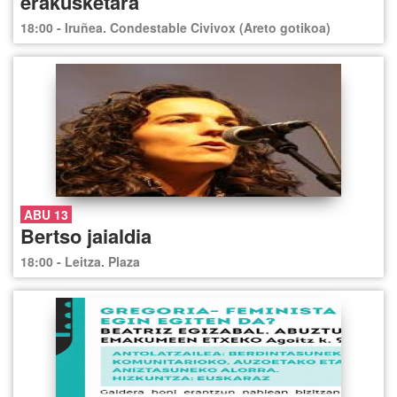
erakusketara
18:00 - Iruñea. Condestable Civivox (Areto gotikoa)
ABU 13
Bertso jaialdia
18:00 - Leitza. Plaza