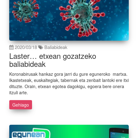
2020/03/18
Baliabideak
Laster… etxean gozatzeko
baliabideak
Koronabirusak hankaz gora jarri du gure eguneroko martxa.
Ikastetxeak, euskaltegiak, tabernak eta zenbait lantoki ere itxi
dituzte. Orain, etxean egotea dagokigu, egoera bere onera
itzuli arte.
Gehiago