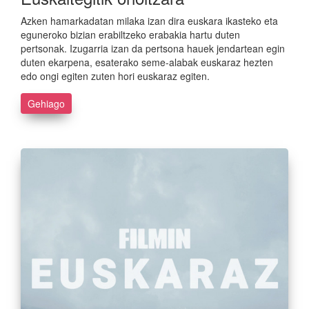
Azken hamarkadatan milaka izan dira euskara ikasteko eta
eguneroko bizian erabiltzeko erabakia hartu duten
pertsonak. Izugarria izan da pertsona hauek jendartean egin
duten ekarpena, esaterako seme-alabak euskaraz hezten
edo ongi egiten zuten hori euskaraz egiten.
Gehiago