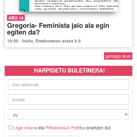
ABU 14
Gregoria- Feminista jaio ala egin
egiten da?
19:00 - Iruña. Emakumeen etxea k.9
gehiago ikusi
HARPIDETU BULETINERA!
Lege oharra
eta
Pribatutasun Politika
onartzen dut