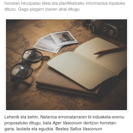
honetan hiruzpalau ideia eta planifikatzeko informazioa topatuko
dituzu. Gogo-pizgarri izanen ahal ditugu.
Lehenik eta behin, Nafarroa erromatarraren bi indusketa-eremu
proposatuko ditugu, bata
Ager Vasconum
deritzon horretan:
garia, lautada eta eguzkia. Bestea
Saltus Vasconum