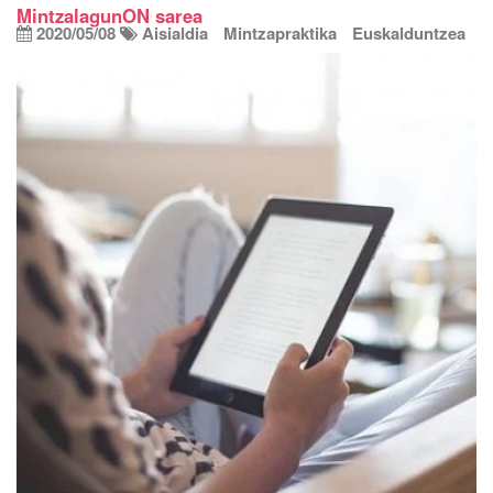
MintzalagunON sarea
2020/05/08
Aisialdia
Mintzapraktika
Euskalduntzea