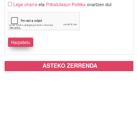
Lege oharra
eta
Pribatutasun Politika
onartzen dut
ASTEKO ZERRENDA