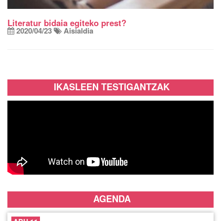
Literatur bidaia egiteko prest?
2020/04/23
Aisialdia
IKASLEEN TESTIGANTZAK
AGENDA