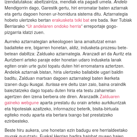
izendatutakoa: abeltzaintza, mendiak eta pagadi umela.
Andelo
Mendigorrin dago, Garestik gertu, hiri erromatar baten aztarnak
eta gertu dagoen honen ur-hornidura sistema ditu. Aztarnategia
hobeto ulertzeko bertan
erakusketa txiki bat
ere bada. Iker Tubiak
Berriarako “
Ur andelaren ondoko herria
” erreportaje gogo-
pizgarria idatzi zuen.
Aurreko aztarnategian arkeologoen lana amaitutzat eman
badaiteke ere, bigarren honetan, aldiz, indusketa-prozesu bete-
betean dabiltza: Zalduako aztarnategia. Aranzadi ari da Auritz eta
Aurizberri arteko paraje eder honetan udaro indusketa lanak
egiten orain urte gutxi topatu duten hiri erromatarra aztertzen.
Andelok aztarnak bistan, hiria ulertzeko baliabide ugari baldin
baditu, Zalduan martxan dagoen aztarnategi baten ikerketa
izanen dugu ikusgai.
Iturissa
ere deitu izan zaio, baina oraindik
baieztatzeko dago topatu duten hiria eta testu zaharretan
agertzen den izena berbera ote diren. Aranzadik
Zalduaren
gaineko webgune
aparta prestatu du orain arteko aurkikuntzak
eta hipotesiak azaltzeko, informazioz beterik, bisita-birtuala
egiteko modu aparta eta bertara txango bat prestatzeko
ezinbesteko.
Beste hiru aukera, une honetan ezin badugu ere herrialdeetako
mugak gurutzatu, Euskal Herrian badira hainbat museo haien