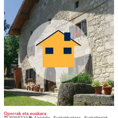
Oporrak eta euskara
2020/07/10
Aisialdia
Euskalduntzea
Euskaltegiak