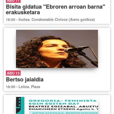
ABU 11
Bisita gidatua "Ebroren arroan barna"
erakusketara
18:00 - Iruñea. Condestable Civivox (Areto gotikoa)
ABU 13
Bertso jaialdia
18:00 - Leitza. Plaza