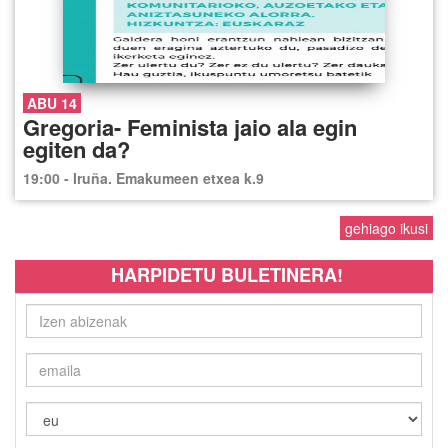
ABU 14
Gregoria- Feminista jaio ala egin
egiten da?
19:00 - Iruña. Emakumeen etxea k.9
gehiago ikusi
HARPIDETU BULETINERA!