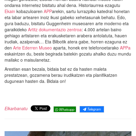
ondarea internetez bisitatu ahal dena. Historiaurrea ezagutu
Ekain
kobazuloaren
APP
arekin, sartu lurrazpiko katedral honetan
eta labar artearen inoiz ikusi gabeko xehetasunak behatu. Edo,
gura baduzu, bisitatu Guggenheim museoaren arte moderno eta
garaikideko
Artitz dokumentazio zentroa
: 4.000 artelan baino
gehiago artistaren eta erakusketaren arabera antolatuta, hauen
irudiak, azalpenak… Eta Bilbotik atera gabe, horren ezaguna ez
den
Arte Ederren Museo
aparta, honek ere telefonoetarako
APPa
eskaintzen du, beste begirada batekin gozatu ahalko duzu mundu
mailakc o maisulanetaz.
Arestian esan bezala, bidaia bat ez da hasten maleta
prestatzean, gozamena berau irudikatzen eta planifikatzen
dugunean hasten da. Bidaia on!
Elkarbanatu
Telegram
Whatsapp