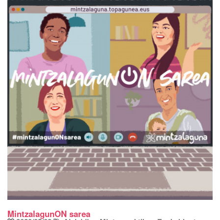
MintzalagunON sarea