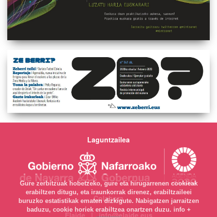
Laguntzailea
Gure zerbitzuak hobetzeko, gure eta hirugarrenen cookieak
erabiltzen ditugu, eta iraunkorrak direnez, erabiltzaileei
Colabora
buruzko estatistikak ematen dizkigute. Nabigatzen jarraitzen
baduzu, cookie horiek erabiltzea onartzen duzu.
info +
Elaide | info@elaide.eus