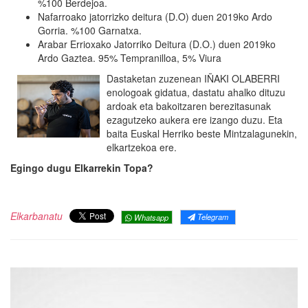
%100 Berdejoa.
Nafarroako jatorrizko deitura (D.O) duen 2019ko Ardo
Gorria. %100 Garnatxa.
Arabar Errioxako Jatorriko Deitura (D.O.) duen 2019ko
Ardo Gaztea. 95% Tempranilloa, 5% Viura
Dastaketan zuzenean IÑAKI OLABERRI
enologoak gidatua, dastatu ahalko dituzu
ardoak eta bakoitzaren berezitasunak
ezagutzeko aukera ere izango duzu. Eta
baita Euskal Herriko beste Mintzalagunekin,
elkartzekoa ere.
Egingo dugu Elkarrekin Topa?
Elkarbanatu
Telegram
Whatsapp