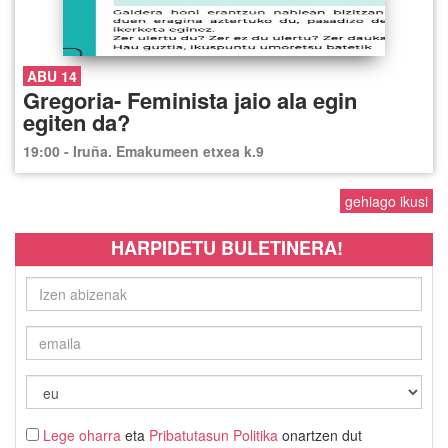
ABU 14
Gregoria- Feminista jaio ala egin
egiten da?
19:00 - Iruña. Emakumeen etxea k.9
gehiago ikusi
HARPIDETU BULETINERA!
Lege oharra
eta
Pribatutasun Politika
onartzen dut