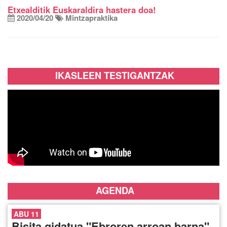
Etxealditik Euskaraldira hastera doa!
2020/04/20
Mintzapraktika
IKASLEEN TESTIGANTZAK
AGENDA
ABU 11
Bisita gidatua "Ebroren arroan barna"