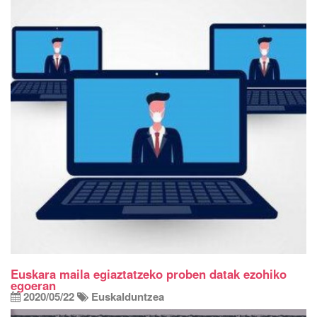
Euskara maila egiaztatzeko proben datak ezohiko
egoeran
2020/05/22
Euskalduntzea