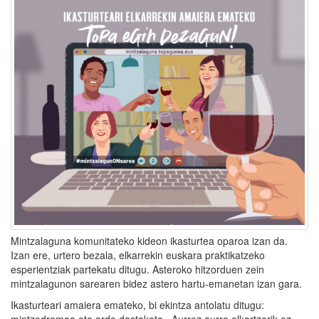
Mintzalaguna komunitateko kideon ikasturtea oparoa izan da.
Izan ere, urtero bezala, elkarrekin euskara praktikatzeko
esperientziak partekatu ditugu. Asteroko hitzorduen zein
mintzalagunon sarearen bidez astero hartu-emanetan izan gara.
Ikasturteari amaiera emateko, bi ekintza antolatu ditugu:
mintzodromoa eta ardo dastaketa. Aurrez aurre elkartzerik ez