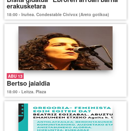
erakusketara
18:00 - Iruñea. Condestable Civivox (Areto gotikoa)
ABU 13
Bertso jaialdia
18:00 - Leitza. Plaza