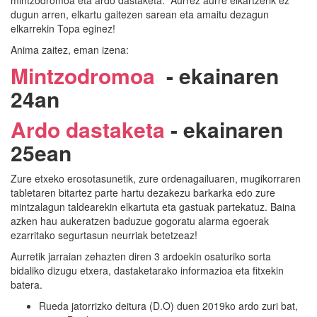
dugun arren, elkartu gaitezen sarean eta amaitu dezagun
elkarrekin Topa eginez!
Anima zaitez, eman izena:
Mintzodromoa
- ekainaren
24an
Ardo dastaketa
- ekainaren
25ean
Zure etxeko erosotasunetik, zure ordenagailuaren, mugikorraren
tabletaren bitartez parte hartu dezakezu barkarka edo zure
mintzalagun taldearekin elkartuta eta gastuak partekatuz. Baina
azken hau aukeratzen baduzue gogoratu alarma egoerak
ezarritako segurtasun neurriak betetzeaz!
Aurretik jarraian zehazten diren 3 ardoekin osaturiko sorta
bidaliko dizugu etxera, dastaketarako informazioa eta fitxekin
batera.
Rueda jatorrizko deitura (D.O) duen 2019ko ardo zuri bat,