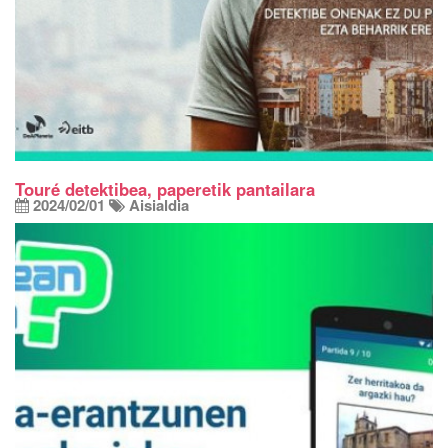
Touré detektibea, paperetik pantailara
2024/02/01
Aisialdia