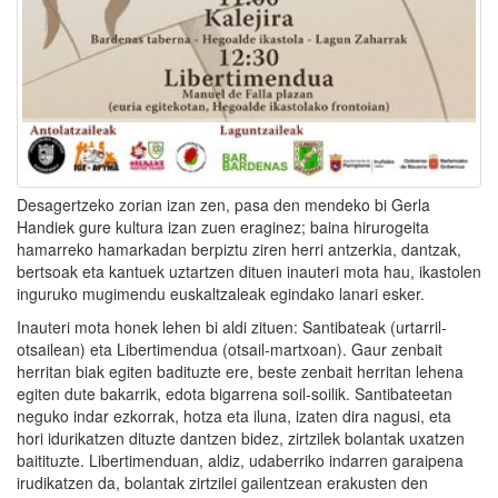
Desagertzeko zorian izan zen, pasa den mendeko bi Gerla
Handiek gure kultura izan zuen eraginez; baina hirurogeita
hamarreko hamarkadan berpiztu ziren herri antzerkia, dantzak,
bertsoak eta kantuek uztartzen dituen inauteri mota hau, ikastolen
inguruko mugimendu euskaltzaleak egindako lanari esker.
Inauteri mota honek lehen bi aldi zituen: Santibateak (urtarril-
otsailean) eta Libertimendua (otsail-martxoan). Gaur zenbait
herritan biak egiten badituzte ere, beste zenbait herritan lehena
egiten dute bakarrik, edota bigarrena soil-soilik. Santibateetan
neguko indar ezkorrak, hotza eta iluna, izaten dira nagusi, eta
hori idurikatzen dituzte dantzen bidez, zirtzilek bolantak uxatzen
baitituzte. Libertimenduan, aldiz, udaberriko indarren garaipena
irudikatzen da, bolantak zirtzilei gailentzean erakusten den