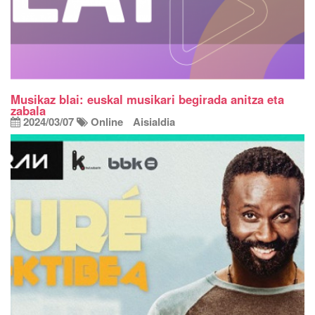
Musikaz blai: euskal musikari begirada anitza eta
zabala
2024/03/07
Online
Aisialdia