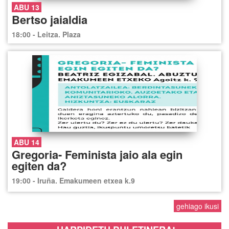
ABU 13
Bertso jaialdia
18:00 - Leitza. Plaza
ABU 14
Gregoria- Feminista jaio ala egin
egiten da?
19:00 - Iruña. Emakumeen etxea k.9
gehiago ikusi