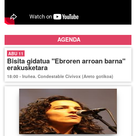
AGENDA
ABU 11
Bisita gidatua "Ebroren arroan barna"
erakusketara
18:00 - Iruñea. Condestable Civivox (Areto gotikoa)