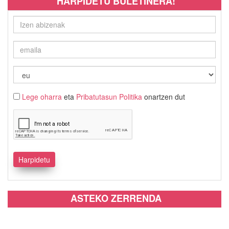
HARPIDETU BULETINERA!
Lege oharra
eta
Pribatutasun Politika
onartzen dut
ASTEKO ZERRENDA