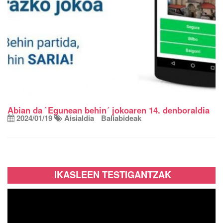
Abian da `Egunean behin´ jokoaren 14. denboraldia
2024/01/19
Aisialdia
Baliabideak
IKASLEEN TESTIGANTZAK