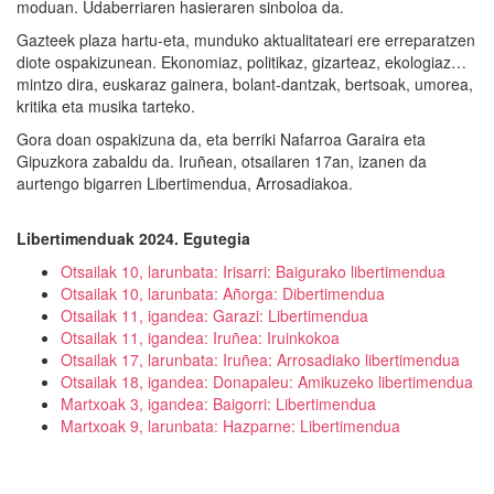
moduan. Udaberriaren hasieraren sinboloa da.
Gazteek plaza hartu-eta, munduko aktualitateari ere erreparatzen
diote ospakizunean. Ekonomiaz, politikaz, gizarteaz, ekologiaz…
mintzo dira, euskaraz gainera, bolant-dantzak, bertsoak, umorea,
kritika eta musika tarteko.
Gora doan ospakizuna da, eta berriki Nafarroa Garaira eta
Gipuzkora zabaldu da. Iruñean, otsailaren 17an, izanen da
aurtengo bigarren Libertimendua, Arrosadiakoa.
Libertimenduak 2024. Egutegia
Otsailak 10, larunbata: Irisarri: Baigurako libertimendua
Otsailak 10, larunbata: Añorga: Dibertimendua
Otsailak 11, igandea: Garazi: Libertimendua
Otsailak 11, igandea: Iruñea: Iruinkokoa
Otsailak 17, larunbata: Iruñea: Arrosadiako libertimendua
Otsailak 18, igandea: Donapaleu: Amikuzeko libertimendua
Martxoak 3, igandea: Baigorri: Libertimendua
Martxoak 9, larunbata: Hazparne: Libertimendua