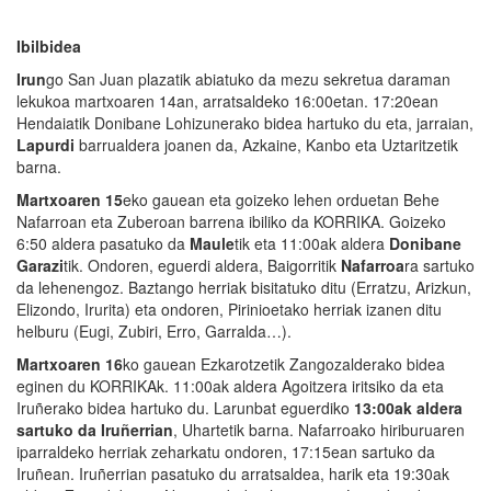
Ibilbidea
Irun
go San Juan plazatik abiatuko da mezu sekretua daraman
lekukoa martxoaren 14an, arratsaldeko 16:00etan. 17:20ean
Hendaiatik Donibane Lohizunerako bidea hartuko du eta, jarraian,
Lapurdi
barrualdera joanen da, Azkaine, Kanbo eta Uztaritzetik
barna.
Martxoaren 15
eko gauean eta goizeko lehen orduetan Behe
Nafarroan eta Zuberoan barrena ibiliko da KORRIKA. Goizeko
6:50 aldera pasatuko da
Maule
tik eta 11:00ak aldera
Donibane
Garazi
tik. Ondoren, eguerdi aldera, Baigorritik
Nafarroa
ra sartuko
da lehenengoz. Baztango herriak bisitatuko ditu (Erratzu, Arizkun,
Elizondo, Irurita) eta ondoren, Pirinioetako herriak izanen ditu
helburu (Eugi, Zubiri, Erro, Garralda…).
Martxoaren 16
ko gauean Ezkarotzetik Zangozalderako bidea
eginen du KORRIKAk. 11:00ak aldera Agoitzera iritsiko da eta
Iruñerako bidea hartuko du. Larunbat eguerdiko
13:00ak aldera
sartuko da Iruñerrian
, Uhartetik barna. Nafarroako hiriburuaren
iparraldeko herriak zeharkatu ondoren, 17:15ean sartuko da
Iruñean. Iruñerrian pasatuko du arratsaldea, harik eta 19:30ak