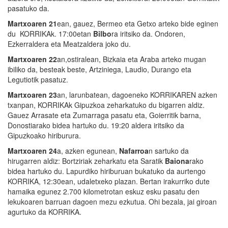
pasatuko da.
Martxoaren 21
ean, gauez, Bermeo eta Getxo arteko bide eginen
du KORRIKAk. 17:00etan
Bilbo
ra iritsiko da. Ondoren,
Ezkerraldera eta Meatzaldera joko du.
Martxoaren 22
an,ostiralean, Bizkaia eta Araba arteko mugan
ibiliko da, besteak beste, Artziniega, Laudio, Durango eta
Legutiotik pasatuz.
Martxoaren 23
an, larunbatean, dagoeneko KORRIKAREN azken
txanpan, KORRIKAk Gipuzkoa zeharkatuko du bigarren aldiz.
Gauez Arrasate eta Zumarraga pasatu eta, Goierritik barna,
Donostiarako bidea hartuko du. 19:20 aldera iritsiko da
Gipuzkoako hiriburura.
Martxoaren 24
a, azken egunean,
Nafarroa
n sartuko da
hirugarren aldiz: Bortziriak zeharkatu eta Saratik
Baiona
rako
bidea hartuko du. Lapurdiko hiriburuan bukatuko da aurtengo
KORRIKA, 12:30ean, udaletxeko plazan. Bertan irakurriko dute
hamaika egunez 2.700 kilometrotan eskuz esku pasatu den
lekukoaren barruan dagoen mezu ezkutua. Ohi bezala, jai giroan
agurtuko da KORRIKA.