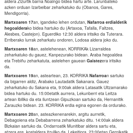
aldera Zizurtik barna Noaingo bidea hartu arte. Larunbateko
azken orduan Izarbeibar zeharkatuko du (Obanos, Gares,
Mendigorria).
Martxoaren 17
an, igandeko lehen ordutan,
Nafarroa erdialdetik
hegoaldera
ko bidea hartuko du (Artaxoa, Tafalla, Faltzes,
Alesbes, Castejon). Eguerdiko 12:30 aldera iritsiko da Tuterara.
Erriberako lurrak zeharkatu ondoren, Lodosa aldera joko du.
Martxoaren 18
an, astelehenean, KORRIKAk Lizarraldea
zeharkatuko du gauez, Kanpezurako bidean. Araba hegoaldea
eta Trebiñu zeharkatuta, astelehen gauean
Gaistez
era iritsiko
da.
Martxoaren 19
an, asteartean, 23. KORRIKA
Nafarroa
n sartuko
da bigarren aldiz, Arabako Lautadatik Sakanara. Gauez
zeharkatuko du Sakana eta, 9:00ak aldera Latasatik Ultzamarako
bidea hartuko du. 15:00etatik aurrera, Lekunberri eta Leitza
artean ibiliko da eta iluntzean Gipuzkoan sartuko da, Hernanitik
Zarauzko bidean. 23. KORRIKA erdia egina egonen da ordurako.
Martxoaren 20
an, asteazkenenarekin, argitu aurretik,
Debagoiena eta Debabarrena zeharkatuko ditu. 14:00ak aldera
Bizkaian sartuko da. Ondarroatik Munitibar aldera sartu eta,
atzera ere, kostaldera itzuliko da, Lekeitiora. 23:00etan Gernikatik