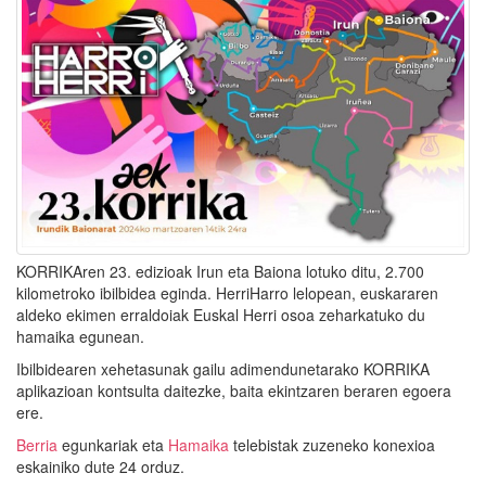
KORRIKAren 23. edizioak Irun eta Baiona lotuko ditu, 2.700
kilometroko ibilbidea eginda. HerriHarro lelopean, euskararen
aldeko ekimen erraldoiak Euskal Herri osoa zeharkatuko du
hamaika egunean.
Ibilbidearen xehetasunak gailu adimendunetarako KORRIKA
aplikazioan kontsulta daitezke, baita ekintzaren beraren egoera
ere.
Berria
egunkariak eta
Hamaika
telebistak zuzeneko konexioa
eskainiko dute 24 orduz.