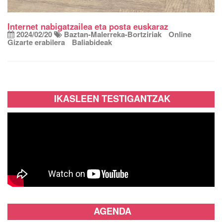
Internet nabigatzailea eta posta euskaraz
2024/02/20
Baztan-Malerreka-Bortziriak
Online
Gizarte erabilera
Baliabideak
IKASLEEN TESTIGANTZAK
AGENDA