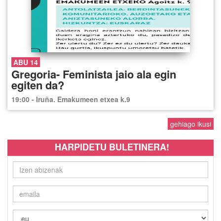
ABU 14
Gregoria- Feminista jaio ala egin
egiten da?
19:00 - Iruña. Emakumeen etxea k.9
gehiago ikusi
HARPIDETU BULETINERA!