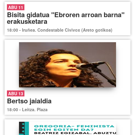
ABU 11
Bisita gidatua "Ebroren arroan barna"
erakusketara
18:00 - Iruñea. Condestable Civivox (Areto gotikoa)
ABU 13
Bertso jaialdia
18:00 - Leitza. Plaza