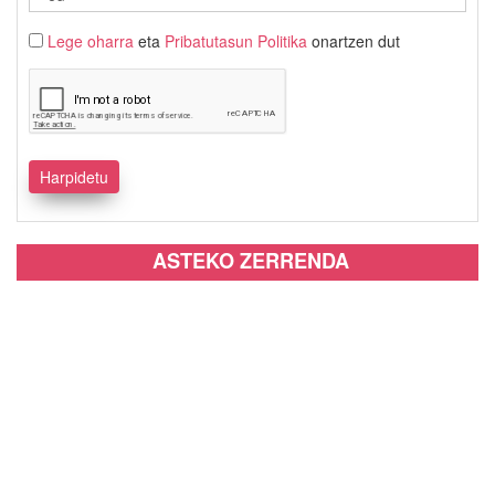
Lege oharra
eta
Pribatutasun Politika
onartzen dut
ASTEKO ZERRENDA