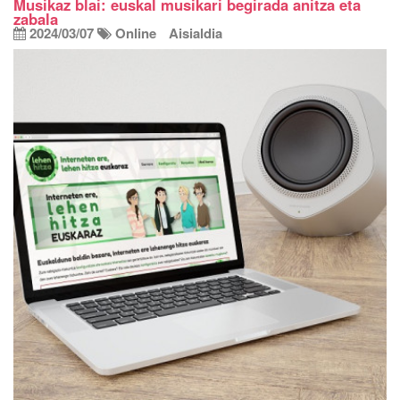
Musikaz blai: euskal musikari begirada anitza eta
zabala
2024/03/07
Online
Aisialdia