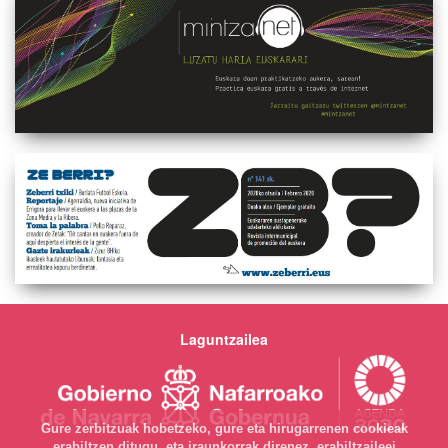
Laguntzailea
Gure zerbitzuak hobetzeko, gure eta hirugarrenen cookieak
erabiltzen ditugu, eta iraunkorrak direnez, erabiltzaileei