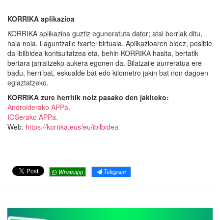
KORRIKA aplikazioa
KORRIKA aplikazioa guztiz eguneratuta dator; atal berriak ditu,
hala nola, Laguntzaile txartel birtuala. Aplikazioaren bidez, posible
da ibilbidea kontsultatzea eta, behin KORRIKA hasita, bertatik
bertara jarraitzeko aukera egonen da. Bilatzaile aurreratua ere
badu, herri bat, eskualde bat edo kilometro jakin bat non dagoen
egiaztatzeko.
KORRIKA zure herritik noiz pasako den jakiteko:
Androiderako APPa
.
IOSerako APPa.
Web:
https://korrika.eus/eu/ibilbidea
Telegram
Whatsapp