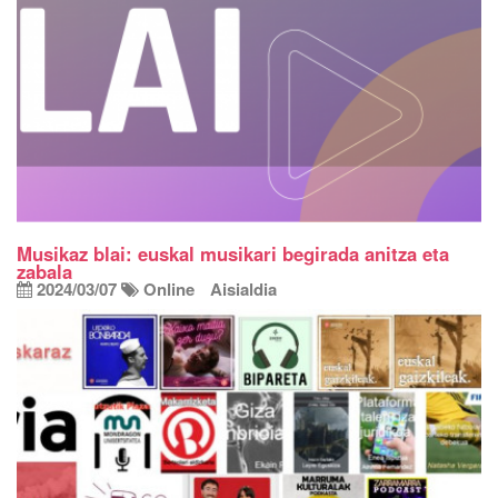
Musikaz blai: euskal musikari begirada anitza eta
zabala
2024/03/07
Online
Aisialdia