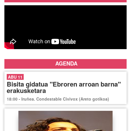
AGENDA
ABU 11
Bisita gidatua "Ebroren arroan barna"
erakusketara
18:00 - Iruñea. Condestable Civivox (Areto gotikoa)