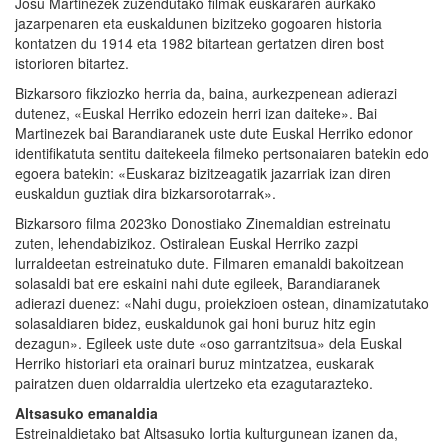
Josu Martinezek zuzendutako filmak euskararen aurkako
jazarpenaren eta euskaldunen bizitzeko gogoaren historia
kontatzen du 1914 eta 1982 bitartean gertatzen diren bost
istorioren bitartez.
Bizkarsoro fikziozko herria da, baina, aurkezpenean adierazi
dutenez, «Euskal Herriko edozein herri izan daiteke». Bai
Martinezek bai Barandiaranek uste dute Euskal Herriko edonor
identifikatuta sentitu daitekeela filmeko pertsonaiaren batekin edo
egoera batekin: «Euskaraz bizitzeagatik jazarriak izan diren
euskaldun guztiak dira bizkarsorotarrak».
Bizkarsoro filma 2023ko Donostiako Zinemaldian estreinatu
zuten, lehendabizikoz. Ostiralean Euskal Herriko zazpi
lurraldeetan estreinatuko dute. Filmaren emanaldi bakoitzean
solasaldi bat ere eskaini nahi dute egileek, Barandiaranek
adierazi duenez: «Nahi dugu, proiekzioen ostean, dinamizatutako
solasaldiaren bidez, euskaldunok gai honi buruz hitz egin
dezagun». Egileek uste dute «oso garrantzitsua» dela Euskal
Herriko historiari eta orainari buruz mintzatzea, euskarak
pairatzen duen oldarraldia ulertzeko eta ezagutarazteko.
Altsasuko emanaldia
Estreinaldietako bat Altsasuko Iortia kulturgunean izanen da,