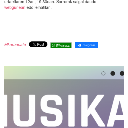
urtarrilaren 12an, 19:30ean. Sarrerak salgai daude
webgunean
edo leihatilan.
Elkarbanatu
Telegram
Whatsapp