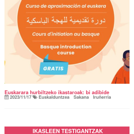
Euskarara hurbiltzeko ikastaroak: bi adibide
2023/11/17
Euskalduntzea
Sakana
Iruñerria
IKASLEEN TESTIGANTZAK