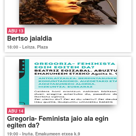
ABU 13
Bertso jaialdia
18:00 - Leitza. Plaza
ABU 14
Gregoria- Feminista jaio ala egin
egiten da?
19:00 - Iruña. Emakumeen etxea k.9