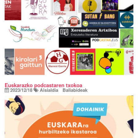
Euskarazko podcastaren txokoa
2023/12/18
Aisialdia
Baliabideak