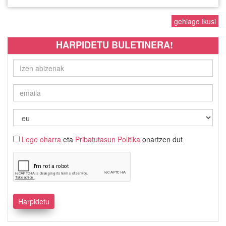
gehiago ikusi
HARPIDETU BULETINERA!
Lege oharra
eta
Pribatutasun Politika
onartzen dut