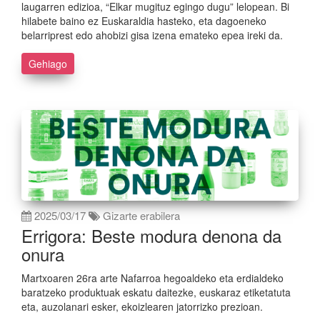
laugarren edizioa, “Elkar mugituz egingo dugu” lelopean. Bi
hilabete baino ez Euskaraldia hasteko, eta dagoeneko
belarriprest edo ahobizi gisa izena emateko epea ireki da.
Gehiago
2025/03/17
Gizarte erabilera
Errigora: Beste modura denona da
onura
Martxoaren 26ra arte Nafarroa hegoaldeko eta erdialdeko
baratzeko produktuak eskatu daitezke, euskaraz etiketatuta
eta, auzolanari esker, ekoizlearen jatorrizko prezioan.