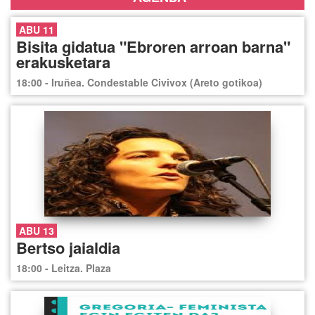
ABU 11
Bisita gidatua "Ebroren arroan barna"
erakusketara
18:00 - Iruñea. Condestable Civivox (Areto gotikoa)
ABU 13
Bertso jaialdia
18:00 - Leitza. Plaza