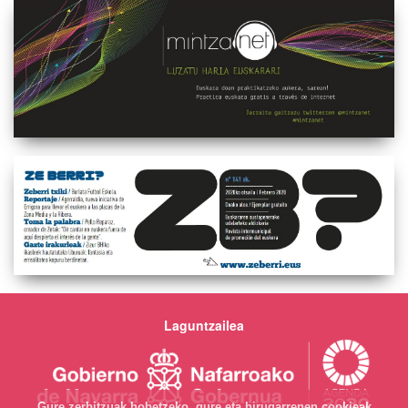
Laguntzailea
Gure zerbitzuak hobetzeko, gure eta hirugarrenen cookieak