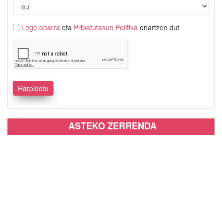
Lege oharra
eta
Pribatutasun Politika
onartzen dut
ASTEKO ZERRENDA