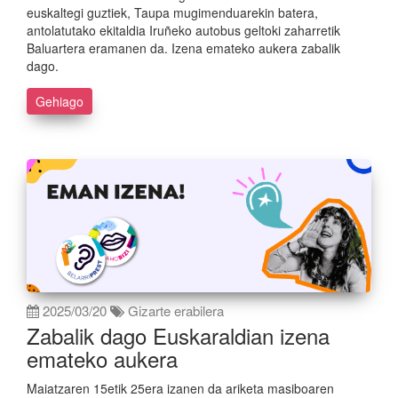
euskaltegi guztiek, Taupa mugimenduarekin batera,
antolatutako ekitaldia Iruñeko autobus geltoki zaharretik
Baluartera eramanen da. Izena emateko aukera zabalik
dago.
Gehiago
2025/03/20
Gizarte erabilera
Zabalik dago Euskaraldian izena
emateko aukera
Maiatzaren 15etik 25era izanen da ariketa masiboaren