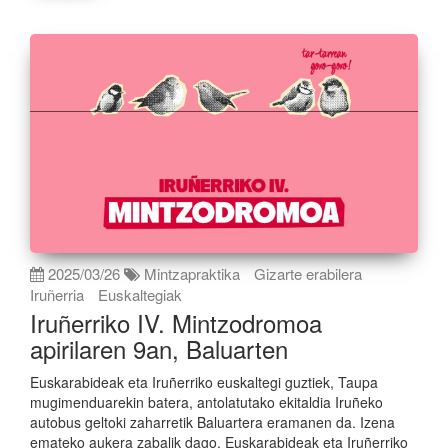
2025/03/26
Mintzapraktika
Gizarte erabilera
Iruñerria
Euskaltegiak
Iruñerriko IV. Mintzodromoa
apirilaren 9an, Baluarten
Euskarabideak eta Iruñerriko euskaltegi guztiek, Taupa
mugimenduarekin batera, antolatutako ekitaldia Iruñeko
autobus geltoki zaharretik Baluartera eramanen da. Izena
emateko aukera zabalik dago. Euskarabideak eta Iruñerriko