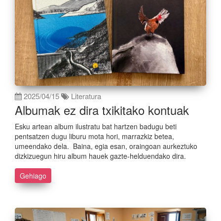
2025/04/15
Literatura
Albumak ez dira txikitako kontuak
Esku artean album ilustratu bat hartzen badugu beti
pentsatzen dugu liburu mota hori, marrazkiz betea,
umeendako dela. Baina, egia esan, oraingoan aurkeztuko
dizkizuegun hiru album hauek gazte-helduendako dira.
Gehiago