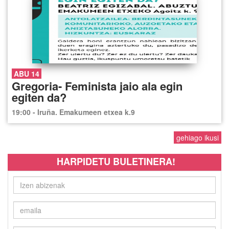
ABU 14
Gregoria- Feminista jaio ala egin
egiten da?
19:00 - Iruña. Emakumeen etxea k.9
gehiago ikusi
HARPIDETU BULETINERA!