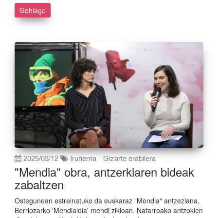
Gehiago
2025/03/12
Iruñerria
Gizarte erabilera
"Mendia" obra, antzerkiaren bideak
zabaltzen
Ostegunean estreinatuko da euskaraz "Mendia" antzezlana,
Berriozarko 'Mendialdia' mendi zikloan. Nafarroako antzokien