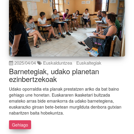
2025/04/04
Euskalduntzea
Euskaltegiak
Barnetegiak, udako planetan
ezinbertzekoak
Udako oporraldia eta planak prestatzen ariko da bat baino
gehiago une honetan. Euskararen ikasketari bultzada
emateko arras bide emankorra da udako barnetegiena,
euskarazko giroan bete-betean murgilduta denbora gutxian
nabaritzen baita hobekuntza.
Gehiago