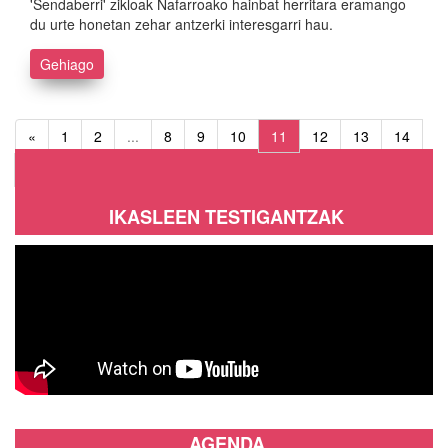
'Sendaberri' zikloak Nafarroako hainbat herritara eramango
du urte honetan zehar antzerki interesgarri hau.
Gehiago
«
1
2
...
8
9
10
11
12
13
14
...
64
65
»
IKASLEEN TESTIGANTZAK
AGENDA