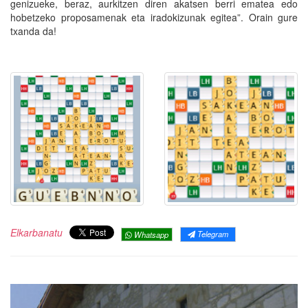
genizueke, beraz, aurkitzen diren akatsen berri ematea edo
hobetzeko proposamenak eta iradokizunak egitea”. Orain gure
txanda da!
Elkarbanatu
Telegram
Whatsapp