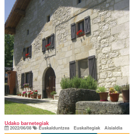
Udako barnetegiak
2022/06/08
Euskalduntzea
Euskaltegiak
Aisialdia