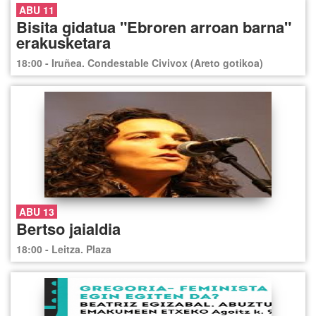
ABU 11
Bisita gidatua "Ebroren arroan barna"
erakusketara
18:00 - Iruñea. Condestable Civivox (Areto gotikoa)
ABU 13
Bertso jaialdia
18:00 - Leitza. Plaza