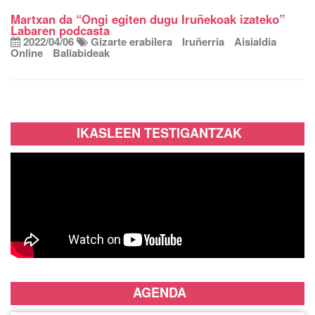
Martxan da “Ongi egiten dugu Iruñekoak izateko”
Labaren podcasta
2022/04/06
Gizarte erabilera
Iruñerria
Aisialdia
Online
Baliabideak
IKASLEEN TESTIGANTZAK
AGENDA