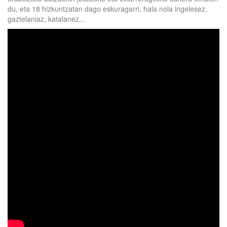
du, eta 18 hizkuntzatan dago eskuragarri, hala nola ingelesez,
gaztelaniaz, katalanez...