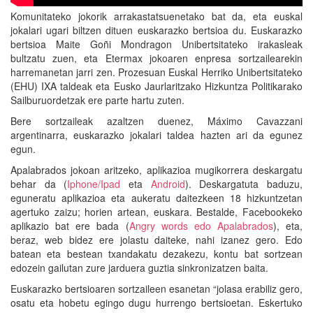
Komunitateko jokorik arrakastatsuenetako bat da, eta euskal
jokalari ugari biltzen dituen euskarazko bertsioa du. Euskarazko
bertsioa Maite Goñi Mondragon Unibertsitateko irakasleak
bultzatu zuen, eta Etermax jokoaren enpresa sortzailearekin
harremanetan jarri zen. Prozesuan Euskal Herriko Unibertsitateko
(EHU) IXA taldeak eta Eusko Jaurlaritzako Hizkuntza Politikarako
Sailburuordetzak ere parte hartu zuten.
Bere sortzaileak azaltzen duenez, Máximo Cavazzani
argentinarra, euskarazko jokalari taldea hazten ari da egunez
egun.
Apalabrados jokoan aritzeko, aplikazioa mugikorrera deskargatu
behar da (
Iphone/Ipad
eta
Android
). Deskargatuta baduzu,
eguneratu aplikazioa eta aukeratu daitezkeen 18 hizkuntzetan
agertuko zaizu; horien artean, euskara. Bestalde, Facebookeko
aplikazio bat ere bada (
Angry words edo Apalabrados
), eta,
beraz, web bidez ere jolastu daiteke, nahi izanez gero. Edo
batean eta bestean txandakatu dezakezu, kontu bat sortzean
edozein gailutan zure jarduera guztia sinkronizatzen baita.
Euskarazko bertsioaren sortzaileen esanetan “jolasa erabiliz gero,
osatu eta hobetu egingo dugu hurrengo bertsioetan. Eskertuko