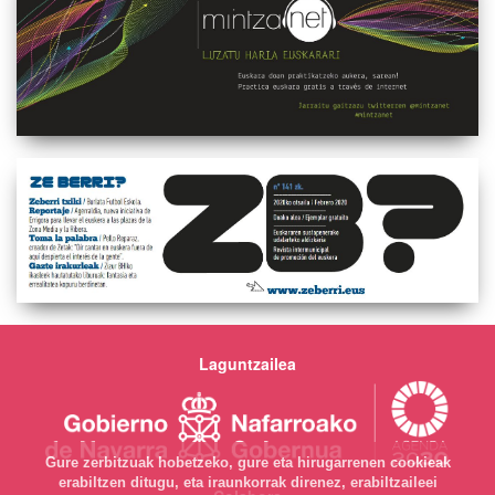
Laguntzailea
Gure zerbitzuak hobetzeko, gure eta hirugarrenen cookieak
erabiltzen ditugu, eta iraunkorrak direnez, erabiltzaileei