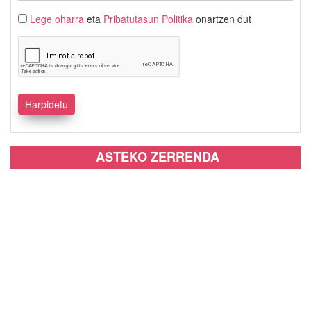
Lege oharra
eta
Pribatutasun Politika
onartzen dut
ASTEKO ZERRENDA