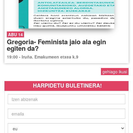
ABU 14
Gregoria- Feminista jaio ala egin
egiten da?
19:00 - Iruña. Emakumeen etxea k.9
gehiago ikusi
HARPIDETU BULETINERA!