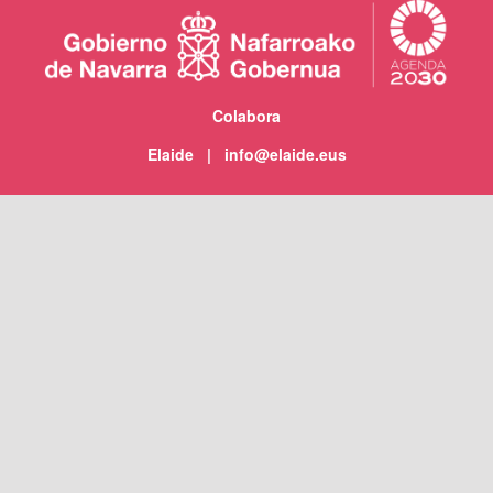
Colabora
Elaide | info@elaide.eus