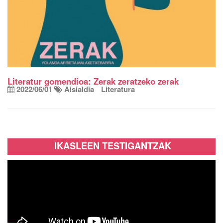
Literatur gomendioa: Zerak zeratzeko zerak
2022/06/01
Aisialdia
Literatura
IKASLEEN TESTIGANTZAK