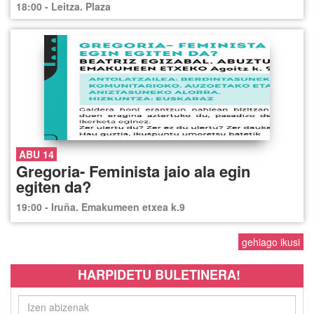
18:00 - Leitza. Plaza
ABU 14
Gregoria- Feminista jaio ala egin
egiten da?
19:00 - Iruña. Emakumeen etxea k.9
gehiago ikusi
HARPIDETU BULETINERA!