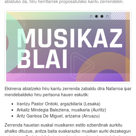
abiatuko da, hiru herritarrek proposatutako kantu zerrendekin.
Ekimena abiatzeko hiru kantu zerrenda zabaldu dira Nafarroa ipar
mendebaldeko hiru pertsona hauen eskutik:
Irantzu Pastor Ordoki, argazkilaria (Lesaka)
Arkaitz Mindegia Baleztena, musikaria (Aurtitz)
Aritz Ganboa De Miguel, artzaina (Arruazu)
Zerrenda hauetan euskal musikaren estilo ezberdinak aurkitu
ahalko dituzue, anitza baita euskarazko musikan aurki dezakegun