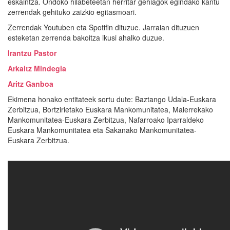
eskaintza. Ondoko hilabeteetan herritar gehiagok egindako kantu
zerrendak gehituko zaizkio egitasmoari.
Zerrendak Youtuben eta Spotifin dituzue. Jarraian dituzuen
esteketan zerrenda bakoitza ikusi ahalko duzue.
Irantzu Pastor
Arkaitz Mindegia
Aritz Ganboa
Ekimena honako entitateek sortu dute: Baztango Udala-Euskara
Zerbitzua, Bortzirietako Euskara Mankomunitatea, Malerrekako
Mankomunitatea-Euskara Zerbitzua, Nafarroako Iparraldeko
Euskara Mankomunitatea eta Sakanako Mankomunitatea-
Euskara Zerbitzua.