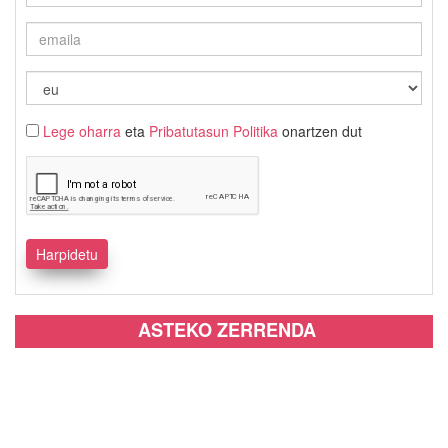
Lege oharra
eta
Pribatutasun Politika
onartzen dut
ASTEKO ZERRENDA