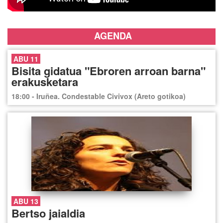
AGENDA
ABU 11
Bisita gidatua "Ebroren arroan barna"
erakusketara
18:00 - Iruñea. Condestable Civivox (Areto gotikoa)
ABU 13
Bertso jaialdia