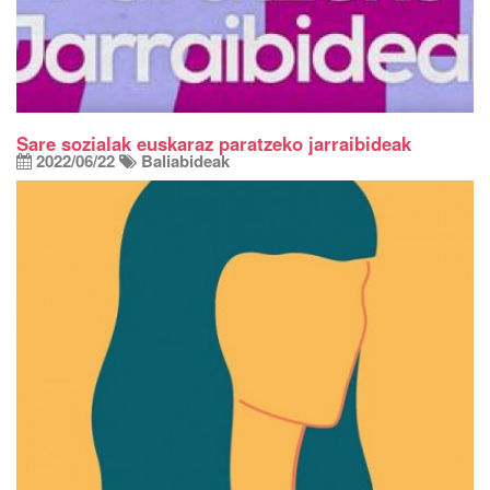
Sare sozialak euskaraz paratzeko jarraibideak
2022/06/22
Baliabideak