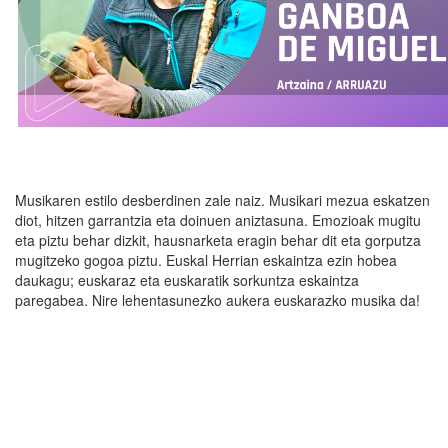
Musikaren estilo desberdinen zale naiz. Musikari mezua eskatzen
diot, hitzen garrantzia eta doinuen aniztasuna. Emozioak mugitu
eta piztu behar dizkit, hausnarketa eragin behar dit eta gorputza
mugitzeko gogoa piztu. Euskal Herrian eskaintza ezin hobea
daukagu; euskaraz eta euskaratik sorkuntza eskaintza
paregabea. Nire lehentasunezko aukera euskarazko musika da!