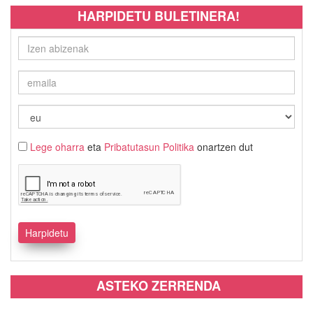
HARPIDETU BULETINERA!
Lege oharra
eta
Pribatutasun Politika
onartzen dut
ASTEKO ZERRENDA