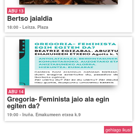
ABU 13
Bertso jaialdia
18:00 - Leitza. Plaza
ABU 14
Gregoria- Feminista jaio ala egin
egiten da?
19:00 - Iruña. Emakumeen etxea k.9
gehiago ikusi