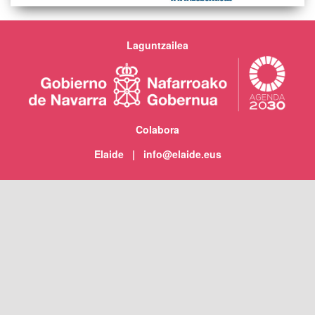
Laguntzailea
Colabora
Elaide | info@elaide.eus