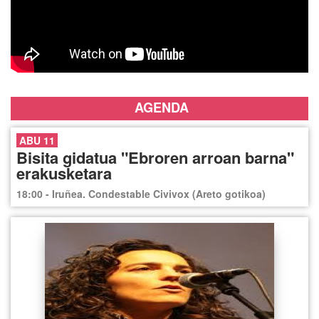
AGENDA
ABU 11
Bisita gidatua "Ebroren arroan barna"
erakusketara
18:00 - Iruñea. Condestable Civivox (Areto gotikoa)