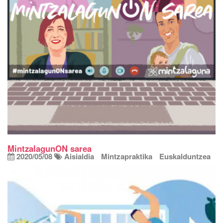
MintzalagunON sarea
2020/05/08
Aisialdia
Mintzapraktika
Euskalduntzea