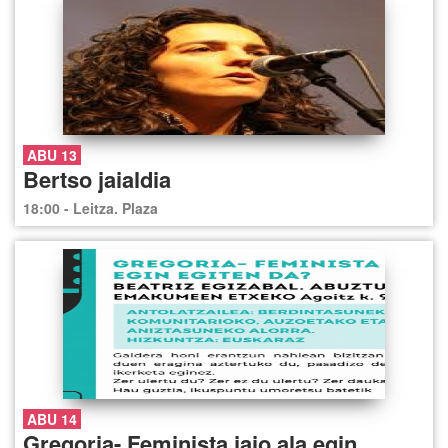
ABU 13
Bertso jaialdia
18:00 - Leitza. Plaza
ABU 14
Gregoria- Feminista jaio ala egin