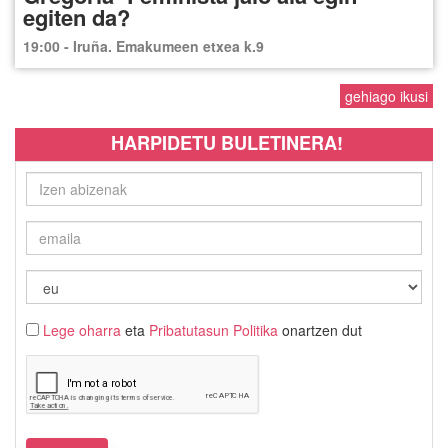
egiten da?
19:00 - Iruña. Emakumeen etxea k.9
gehiago ikusi
HARPIDETU BULETINERA!
Lege oharra
eta
Pribatutasun Politika
onartzen dut