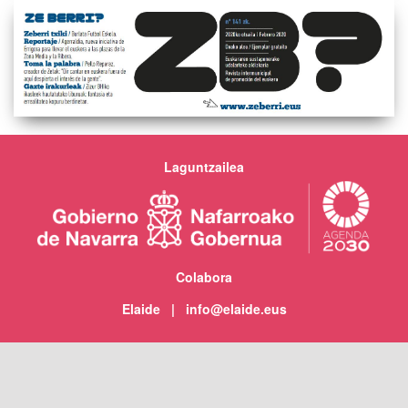
Laguntzailea
Colabora
Elaide | info@elaide.eus