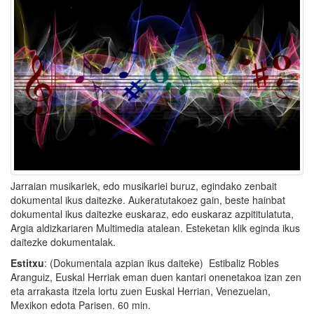
Jarraian musikariek, edo musikariei buruz, egindako zenbait
dokumental ikus daitezke. Aukeratutakoez gain, beste hainbat
dokumental ikus daitezke euskaraz, edo euskaraz azpititulatuta,
Argia aldizkariaren Multimedia atalean. Esteketan klik eginda ikus
daitezke dokumentalak.
Estitxu
: (Dokumentala azpian ikus daiteke) Estibaliz Robles
Aranguiz, Euskal Herriak eman duen kantari onenetakoa izan zen
eta arrakasta itzela lortu zuen Euskal Herrian, Venezuelan,
Mexikon edota Parisen. 60 min.