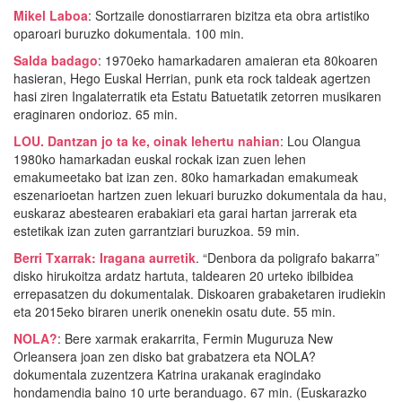
Mikel Laboa
: Sortzaile donostiarraren bizitza eta obra artistiko
oparoari buruzko dokumentala. 100 min.
Salda badago
: 1970eko hamarkadaren amaieran eta 80koaren
hasieran, Hego Euskal Herrian, punk eta rock taldeak agertzen
hasi ziren Ingalaterratik eta Estatu Batuetatik zetorren musikaren
eraginaren ondorioz. 65 min.
LOU. Dantzan jo ta ke, oinak lehertu nahian
: Lou Olangua
1980ko hamarkadan euskal rockak izan zuen lehen
emakumeetako bat izan zen. 80ko hamarkadan emakumeak
eszenarioetan hartzen zuen lekuari buruzko dokumentala da hau,
euskaraz abestearen erabakiari eta garai hartan jarrerak eta
estetikak izan zuten garrantziari buruzkoa. 59 min.
Berri Txarrak: Iragana aurretik
. “Denbora da poligrafo bakarra”
disko hirukoitza ardatz hartuta, taldearen 20 urteko ibilbidea
errepasatzen du dokumentalak. Diskoaren grabaketaren irudiekin
eta 2015eko biraren unerik onenekin osatu dute. 55 min.
NOLA?
: Bere xarmak erakarrita, Fermin Muguruza New
Orleansera joan zen disko bat grabatzera eta NOLA?
dokumentala zuzentzera Katrina urakanak eragindako
hondamendia baino 10 urte beranduago. 67 min. (Euskarazko