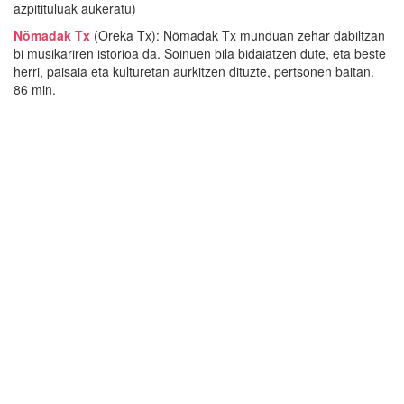
azpitituluak aukeratu)
Nömadak Tx
(Oreka Tx): Nömadak Tx munduan zehar dabiltzan
bi musikariren istorioa da. Soinuen bila bidaiatzen dute, eta beste
herri, paisaia eta kulturetan aurkitzen dituzte, pertsonen baitan.
86 min.