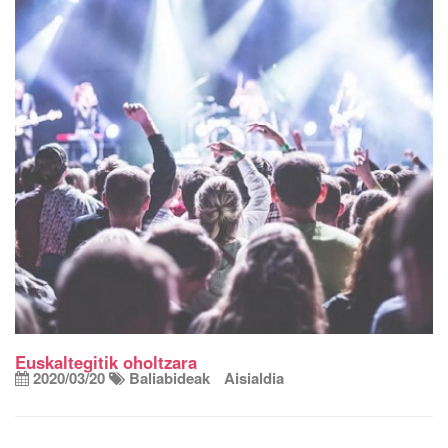
Euskaltegitik oholtzara
2020/03/20
Baliabideak
Aisialdia